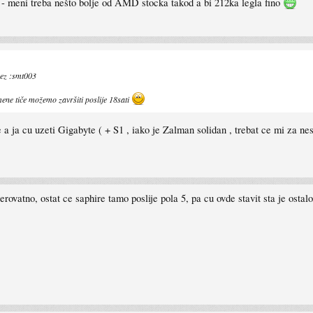
 - meni treba nešto bolje od AMD stocka takod a bi 212ka legla fino
inez :smt003
mene tiče možemo završiti poslije 18sati
e a ja cu uzeti Gigabyte ( + S1 , iako je Zalman solidan , trebat ce mi za ne
no, ostat ce saphire tamo poslije pola 5, pa cu ovde stavit sta je ostalo