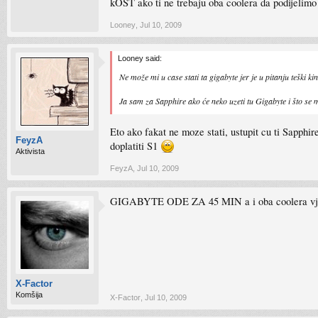
kOST ako ti ne trebaju oba coolera da podijelimo
Looney
,
Jul 10, 2009
Looney said:
Ne može mi u case stati ta gigabyte jer je u pitanju teški k
Ja sam za Sapphire ako će neko uzeti tu Gigabyte i što se 
Eto ako fakat ne moze stati, ustupit cu ti Sapphir
FeyzA
doplatiti S1
Aktivista
FeyzA
,
Jul 10, 2009
GIGABYTE ODE ZA 45 MIN a i oba coolera vjerovat
X-Factor
Komšija
X-Factor
,
Jul 10, 2009