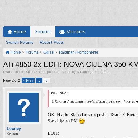
Home
Forums
Members
Search Forums
Recent Posts
Home
Forums
Oglasi
Računari i komponente
ATi 4850 2x EDIT: NOVA CIJENA 350 
Discussion in '
Računari i komponente
' started by
X-Factor
,
Jul 1, 2009
.
Page 2 of 2
< Prev
1
2
k0ST said:
OK, ja cu dzidzabajta i coolere! Slucaj zavrsen - hocemo n
OK, Hvala. Slobodan sam poslije 18sati X-Factor
Sve dalje na PM
Looney
EDIT:
Komšija