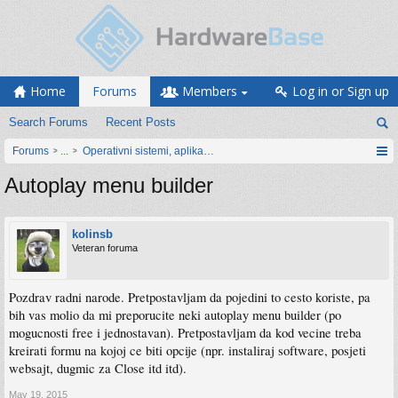
Home
Forums
Members
Log in or Sign up
Search Forums
Recent Posts
Forums
...
Operativni sistemi, aplikacije i programiranje
Autoplay menu builder
kolinsb
Veteran foruma
Pozdrav radni narode. Pretpostavljam da pojedini to cesto koriste, pa
bih vas molio da mi preporucite neki autoplay menu builder (po
mogucnosti free i jednostavan). Pretpostavljam da kod vecine treba
kreirati formu na kojoj ce biti opcije (npr. instaliraj software, posjeti
websajt, dugmic za Close itd itd).
May 19, 2015