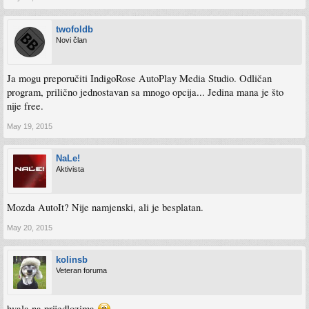
twofoldb
Novi član
Ja mogu preporučiti IndigoRose AutoPlay Media Studio. Odličan
program, prilično jednostavan sa mnogo opcija... Jedina mana je što
nije free.
May 19, 2015
NaLe!
Aktivista
Mozda AutoIt? Nije namjenski, ali je besplatan.
May 20, 2015
kolinsb
Veteran foruma
hvala na prijedlozima