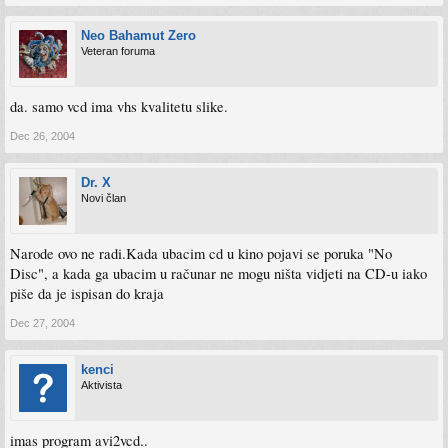
Neo Bahamut Zero
Veteran foruma
da. samo vcd ima vhs kvalitetu slike.
Dec 26, 2004
Dr. X
Novi član
Narode ovo ne radi.Kada ubacim cd u kino pojavi se poruka "No
Disc", a kada ga ubacim u računar ne mogu ništa vidjeti na CD-u iako
piše da je ispisan do kraja
Dec 27, 2004
kenci
Aktivista
imas program avi2vcd..