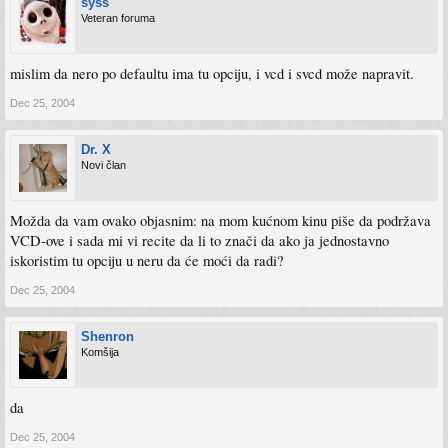
syss
Veteran foruma
mislim da nero po defaultu ima tu opciju, i vcd i svcd može napravit.
Dec 25, 2004
Dr. X
Novi član
Možda da vam ovako objasnim: na mom kućnom kinu piše da podržava
VCD-ove i sada mi vi recite da li to znači da ako ja jednostavno
iskoristim tu opciju u neru da će moći da radi?
Dec 25, 2004
Shenron
Komšija
da
Dec 25, 2004