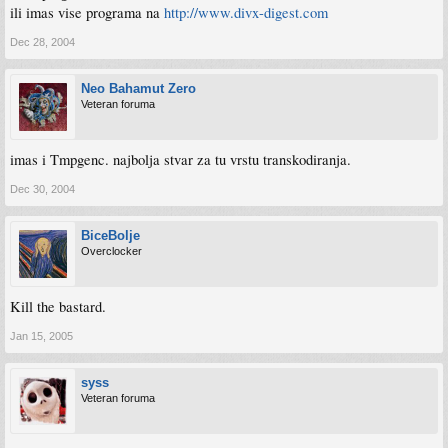
ili imas vise programa na
http://www.divx-digest.com
Dec 28, 2004
Neo Bahamut Zero
Veteran foruma
imas i Tmpgenc. najbolja stvar za tu vrstu transkodiranja.
Dec 30, 2004
BiceBolje
Overclocker
Kill the bastard.
Jan 15, 2005
syss
Veteran foruma