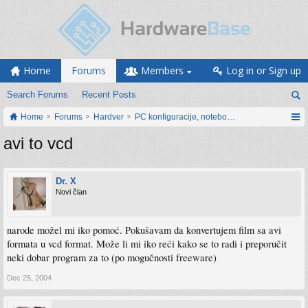
Home
Forums
Members
Log in or Sign up
Search Forums
Recent Posts
Home
Forums
Hardver
PC konfiguracije, notebook računari, servis
avi to vcd
Dr. X
Novi član
narode možel mi iko pomoć. Pokušavam da konvertujem film sa avi
formata u vcd format. Može li mi iko reći kako se to radi i preporučit
neki dobar program za to (po mogučnosti freeware)
Dec 25, 2004