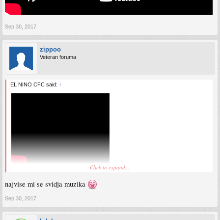
Sep 30, 2017
zippoo
Veteran foruma
EL NINO CFC said:
↑
Click to expand...
najvise mi se svidja muzika
Sep 30, 2017