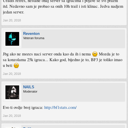
Uradis refres, nestane onaj server sa igracima i pojave se svi prazni
itd. Nedavno sam je probao sa onih 10h trail i isti klinac. Jedva nadjem
jedan server.
Jan 20, 2018
Reventon
Veteran foruma
Jbg ako ne mozes naci server onda kao da ih i nema
Mozda je to
sa konzolama 25k igraca... Kako god, bijedno je to, BF3 je toliko imao
u beti
Jan 20, 2018
NAILS
Moderator
Evo ti ovdje broj igraca:
http://bf1stats.com/
Jan 20, 2018