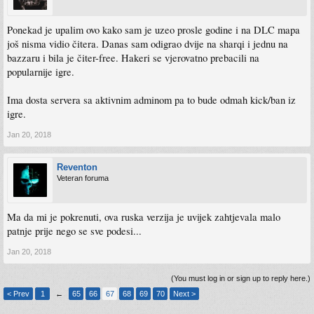
Ponekad je upalim ovo kako sam je uzeo prosle godine i na DLC mapa
još nisma vidio čitera. Danas sam odigrao dvije na sharqi i jednu na
bazzaru i bila je čiter-free. Hakeri se vjerovatno prebacili na
popularnije igre.
Ima dosta servera sa aktivnim adminom pa to bude odmah kick/ban iz
igre.
Jan 20, 2018
Reventon
Veteran foruma
Ma da mi je pokrenuti, ova ruska verzija je uvijek zahtjevala malo
patnje prije nego se sve podesi...
Jan 20, 2018
(You must log in or sign up to reply here.)
< Prev
1
←
65
66
67
68
69
70
Next >