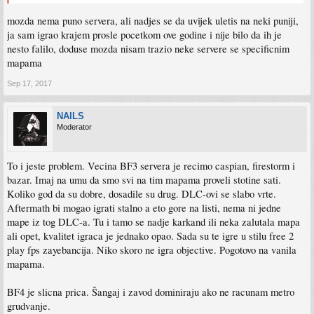
mozda nema puno servera, ali nadjes se da uvijek uletis na neki puniji,
ja sam igrao krajem prosle pocetkom ove godine i nije bilo da ih je
nesto falilo, doduse mozda nisam trazio neke servere se specificnim
mapama
Sep 17, 2017
NAILS
Moderator
To i jeste problem. Vecina BF3 servera je recimo caspian, firestorm i
bazar. Imaj na umu da smo svi na tim mapama proveli stotine sati.
Koliko god da su dobre, dosadile su drug. DLC-ovi se slabo vrte.
Aftermath bi mogao igrati stalno a eto gore na listi, nema ni jedne
mape iz tog DLC-a. Tu i tamo se nadje karkand ili neka zalutala mapa
ali opet, kvalitet igraca je jednako opao. Sada su te igre u stilu free 2
play fps zayebancija. Niko skoro ne igra objective. Pogotovo na vanila
mapama.
BF4 je slicna prica. Šangaj i zavod dominiraju ako ne racunam metro
grudvanje.