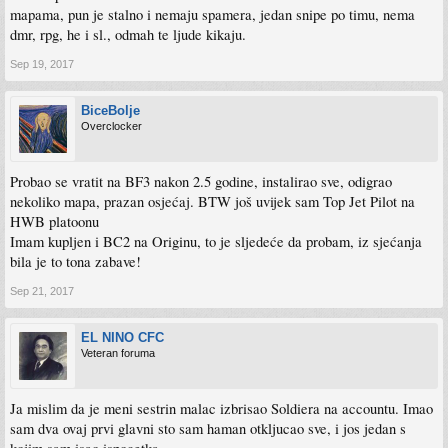
mapama, pun je stalno i nemaju spamera, jedan snipe po timu, nema
dmr, rpg, he i sl., odmah te ljude kikaju.
Sep 19, 2017
BiceBolje
Overclocker
Probao se vratit na BF3 nakon 2.5 godine, instalirao sve, odigrao
nekoliko mapa, prazan osjećaj. BTW još uvijek sam Top Jet Pilot na
HWB platoonu
Imam kupljen i BC2 na Originu, to je sljedeće da probam, iz sjećanja
bila je to tona zabave!
Sep 21, 2017
EL NINO CFC
Veteran foruma
Ja mislim da je meni sestrin malac izbrisao Soldiera na accountu. Imao
sam dva ovaj prvi glavni sto sam haman otkljucao sve, i jos jedan s