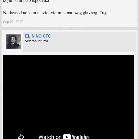
kojim sam isao ispocetka.
Nedavno kad sam ulazio, vidim nema ovog glavnog. Tuga.
Sep 21, 2017
EL NINO CFC
Veteran foruma