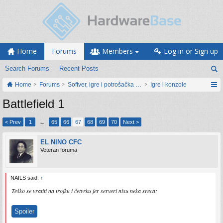
Home
Forums
Members
Log in or Sign up
Search Forums
Recent Posts
Home
Forums
Softver, igre i potrošačka elektronika
Igre i konzole
Battlefield 1
< Prev
1
←
65
66
67
68
69
70
Next >
EL NINO CFC
Veteran foruma
NAILS said:
↑
Teško se vratiti na trojku i četvrku jer serveri nisu neka sreca:
Spoiler