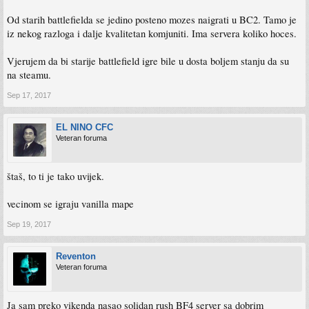
Od starih battlefielda se jedino posteno mozes naigrati u BC2. Tamo je
iz nekog razloga i dalje kvalitetan komjuniti. Ima servera koliko hoces.
Vjerujem da bi starije battlefield igre bile u dosta boljem stanju da su
na steamu.
Sep 17, 2017
EL NINO CFC
Veteran foruma
štaš, to ti je tako uvijek.
vecinom se igraju vanilla mape
Sep 19, 2017
Reventon
Veteran foruma
Ja sam preko vikenda nasao solidan rush BF4 server sa dobrim