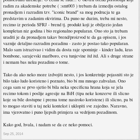
radim za akademske potrebe ( :smt003 ) trebam da izmedju ostalog
pronadjem i razradim tzv. "iconic brand" sa mog podrucja te ga
predstavim u zadanim okvirima. Da puno ne duzim, treba mi nesto,
recimo iz perioda SFRJ - brend tj. produkt koji je obiljezio jedan
kompletan niz godina i bio regionalno popularan. Ono sto ja trebam
uraditi je da pronadjem takav brend/proizvod te da ga opisem, i jos
vaznije detaljno razradim pozadinu - zasto je postao tako popularan.
Malo sam istrazivao i vidim da dosta raje spominje - kinder ladu, kras
bombone, sarajevski marlboro, eva tunjevine itd itd. Ali s druge strane
i nemam bas neku pozadinu o tome.
Tako da ako neko moze izdvojiti nesto, i jos konkretnije pojasniti sto je
bilo tako ludo koristeno i poznato, bio bi mu mnogo zahvalan. Ono
cega sam se prvo sjetio bi bila neka specificna hrana koja se jela
recimo tokom i poslije agresije na BiH (tipa neke konzerve ili slicno
koje su bile dostupne i prema tome nasiroko koristene) ili slicno, pa bi
to mogao staviti u taj neki kontekst i uklopiti sve zajedno. Naravno,
ima vjerovatno i puno ljepsih primjera sa vedrijom pozadinom.
Kako god, hvala, i nadam se da ce neko pomoci.
Sep 25, 2014