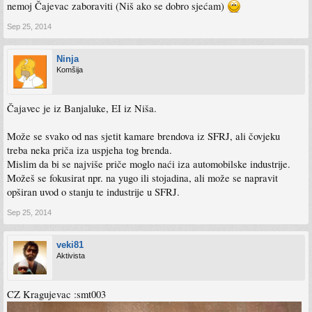
nemoj Čajevac zaboraviti (Niš ako se dobro sjećam)
Sep 25, 2014
Ninja
Komšija
Čajavec je iz Banjaluke, EI iz Niša.
Može se svako od nas sjetit kamare brendova iz SFRJ, ali čovjeku
treba neka priča iza uspjeha tog brenda.
Mislim da bi se najviše priče moglo naći iza automobilske industrije.
Možeš se fokusirat npr. na yugo ili stojadina, ali može se napravit
opširan uvod o stanju te industrije u SFRJ.
Sep 25, 2014
veki81
Aktivista
CZ Kragujevac :smt003