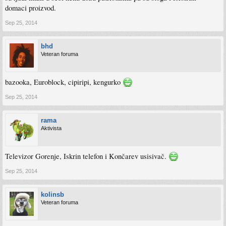
domaci proizvod.
Sep 25, 2014
bhd
Veteran foruma
bazooka, Euroblock, cipiripi, kengurko
Sep 25, 2014
rama
Aktivista
Televizor Gorenje, Iskrin telefon i Končarev usisivač.
Sep 25, 2014
kolinsb
Veteran foruma