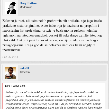
Dog_Father
Moderator
Zalosno je reci, ali osim nekih prehrambenih artikala, nije juga imala
prakticno nista originalno. Auto industrija je bazirana na propalim i
napustenim fiat projektima, oruzje je bazirano na ruskom, tehnika
uglavnom na istocnonjemackoj, ceskoj ili nekr druge zemlje istocnog
bloka itd. Cak je i prvi tomos ukraden, kasnije je ideja samo blago
prilagodjavana. Cega god da se dotaknes naci ces bazu negdje u
inostranstvu.
Sep 25, 2014
veki81
Aktivista
Dog_Father said:
Zalosno je reci, ali osim nekih prehrambenih artikala, nije juga imala prakticno
nista originalno. Auto industrija je bazirana na propalim i napustenim fiat
projektima, oruzje je bazirano na ruskom, tehnika uglavnom na istocnonjemackoj,
ceskoj ili nekr druge zemlje istocnog bloka itd. Cak je i prvi tomos ukraden, kasnije
je ideja samo blago prilagodjavana. Cega god da se dotaknes naci ces bazu negdje