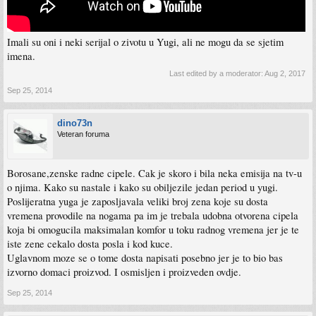
Imali su oni i neki serijal o zivotu u Yugi, ali ne mogu da se sjetim
imena.
Last edited by a moderator:
Aug 2, 2017
Sep 25, 2014
dino73n
Veteran foruma
Borosane,zenske radne cipele. Cak je skoro i bila neka emisija na tv-u
o njima. Kako su nastale i kako su obiljezile jedan period u yugi.
Poslijeratna yuga je zaposljavala veliki broj zena koje su dosta
vremena provodile na nogama pa im je trebala udobna otvorena cipela
koja bi omogucila maksimalan komfor u toku radnog vremena jer je te
iste zene cekalo dosta posla i kod kuce.
Uglavnom moze se o tome dosta napisati posebno jer je to bio bas
izvorno domaci proizvod. I osmisljen i proizveden ovdje.
Sep 25, 2014