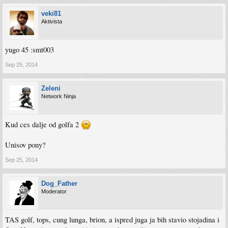
veki81
Aktivista
yugo 45 :smt003
Sep 25, 2014
Zeleni
Network Ninja
Kud ces dalje od golfa 2
Unisov pony?
Sep 25, 2014
Dog_Father
Moderator
TAS golf, tops, cung lunga, brion, a ispred juga ja bih stavio stojadina i