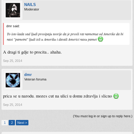
NAILS
Moderator
dmr said:
To isto kada sad ljudi prosipaju teorije da je prosli rat nametnut od Amerike da bi
nasi "pametni" ljudi isli u Ameriku i davali Americi nasu pamet
A dragi ti gdje to procita.. ahaha.
Sep 25, 2014
dmr
Veteran foruma
prica se u narodu. mozes cut na ulici u domu zdravlja i slicno
Sep 25, 2014
(You must log in or sign up to reply here.)
1
2
Next >