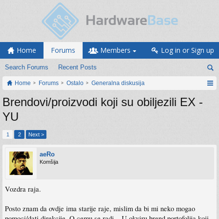
Home
Forums
Members
Log in or Sign up
Search Forums
Recent Posts
Home
Forums
Ostalo
Generalna diskusija
Brendovi/proizvodi koji su obiljezili EX -
YU
1
2
Next >
aeRo
Komšija
Vozdra raja.
Posto znam da ovdje ima starije raje, mislim da bi mi neko mogao
pomoci/dati direkcije. O cemu se radi... U okviru brend portofolija koji