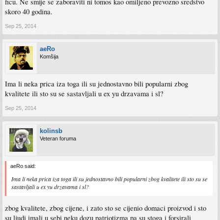
ficu. Ne smije se zaboraviti ni tomos kao omiljeno prevozno sredstvo
skoro 40 godina.
Sep 25, 2014
aeRo
Komšija
Ima li neka prica iza toga ili su jednostavno bili popularni zbog
kvalitete ili sto su se sastavljali u ex yu drzavama i sl?
Sep 25, 2014
kolinsb
Veteran foruma
aeRo said:
Ima li neka prica iza toga ili su jednostavno bili popularni zbog kvalitete ili sto su se
sastavljali u ex yu drzavama i sl?
zbog kvalitete, zbog cijene, i zato sto se cijenio domaci proizvod i sto
su ljudi imali u sebi neku dozu patriotizma pa su stoga i forsirali