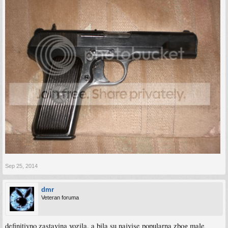
Sep 25, 2014
dmr
Veteran foruma
definitivno zastavina vozila, a bila su najvise popularna zbog male