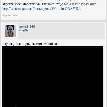
kupovne moci stanovnistva. Evo imas ovdje malo teksta ispod slika
http://vesti.mojauto.rs/Istrazujemo/490 ... lu-GRAFIKA
Sep 25, 2014
senad_986
Komšija
Pogledaj ima li gdje na netu ova emisija: