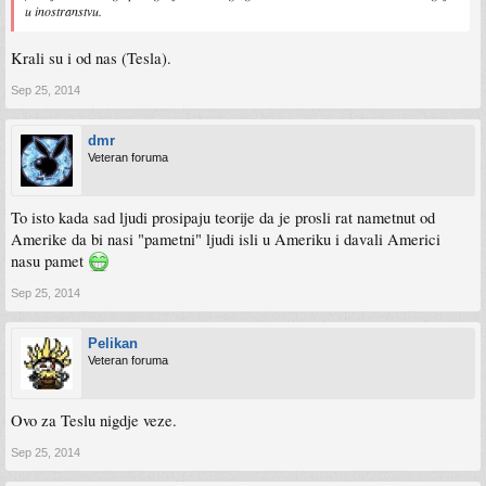
u inostranstvu.
Krali su i od nas (Tesla).
Sep 25, 2014
dmr
Veteran foruma
To isto kada sad ljudi prosipaju teorije da je prosli rat nametnut od
Amerike da bi nasi "pametni" ljudi isli u Ameriku i davali Americi
nasu pamet
Sep 25, 2014
Pelikan
Veteran foruma
Ovo za Teslu nigdje veze.
Sep 25, 2014