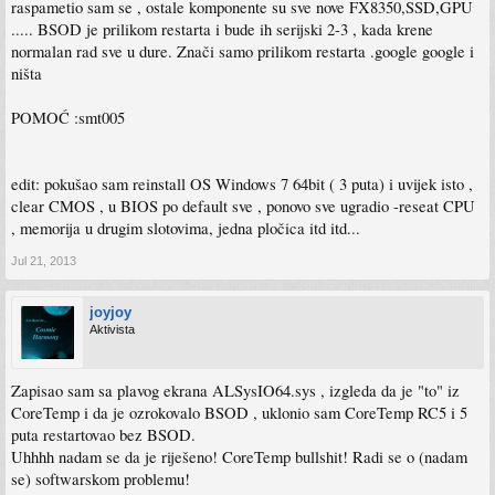
raspametio sam se , ostale komponente su sve nove FX8350,SSD,GPU
..... BSOD je prilikom restarta i bude ih serijski 2-3 , kada krene
normalan rad sve u dure. Znači samo prilikom restarta .google google i
ništa
POMOĆ :smt005
edit: pokušao sam reinstall OS Windows 7 64bit ( 3 puta) i uvijek isto ,
clear CMOS , u BIOS po default sve , ponovo sve ugradio -reseat CPU
, memorija u drugim slotovima, jedna pločica itd itd...
Jul 21, 2013
joyjoy
Aktivista
Zapisao sam sa plavog ekrana ALSysIO64.sys , izgleda da je "to" iz
CoreTemp i da je ozrokovalo BSOD , uklonio sam CoreTemp RC5 i 5
puta restartovao bez BSOD.
Uhhhh nadam se da je riješeno! CoreTemp bullshit! Radi se o (nadam
se) softwarskom problemu!