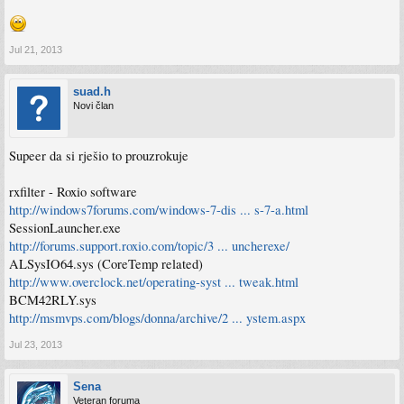
Jul 21, 2013
suad.h
Novi član
Supeer da si rješio to prouzrokuje
rxfilter - Roxio software
http://windows7forums.com/windows-7-dis ... s-7-a.html
SessionLauncher.exe
http://forums.support.roxio.com/topic/3 ... uncherexe/
ALSysIO64.sys (CoreTemp related)
http://www.overclock.net/operating-syst ... tweak.html
BCM42RLY.sys
http://msmvps.com/blogs/donna/archive/2 ... ystem.aspx
Jul 23, 2013
Sena
Veteran foruma