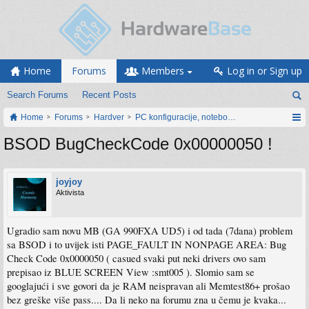
Home
Forums
Members
Log in or Sign up
Search Forums
Recent Posts
Home
Forums
Hardver
PC konfiguracije, notebook računari, servis
BSOD BugCheckCode 0x00000050 !
joyjoy
Aktivista
Ugradio sam novu MB (GA 990FXA UD5) i od tada (7dana) problem
sa BSOD i to uvijek isti PAGE_FAULT IN NONPAGE AREA: Bug
Check Code 0x0000050 ( casued svaki put neki drivers ovo sam
prepisao iz BLUE SCREEN View :smt005 ). Slomio sam se
googlajući i sve govori da je RAM neispravan ali Memtest86+ prošao
bez greške više pass.... Da li neko na forumu zna u čemu je kvaka...