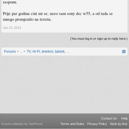
rasponu.
Prije par godina cini mi se, uzeo sam sony dsc w55, a od tada se
mnogo promjenilo na trzistu.
Jun 23, 2013
(You must log in or sign up to reply here.)
Forums
...
TV, Hi-Fi, telefoni, tableti, satovi, IoT oprema
Contact Us
Help
Forum software by XenForo
Terms and Rules
Privacy Policy
Style by Arty
®