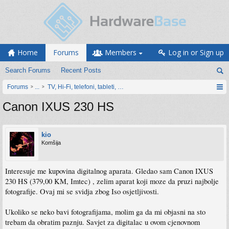
Home
Forums
Members
Log in or Sign up
Search Forums
Recent Posts
Forums
...
TV, Hi-Fi, telefoni, tableti, satovi, IoT oprema
Canon IXUS 230 HS
kio
Komšija
Interesuje me kupovina digitalnog aparata. Gledao sam Canon IXUS
230 HS (379,00 KM, Imtec) , zelim aparat koji moze da pruzi najbolje
fotografije. Ovaj mi se svidja zbog Iso osjetljivosti.
Ukoliko se neko bavi fotografijama, molim ga da mi objasni na sto
trebam da obratim paznju. Savjet za digitalac u ovom cjenovnom