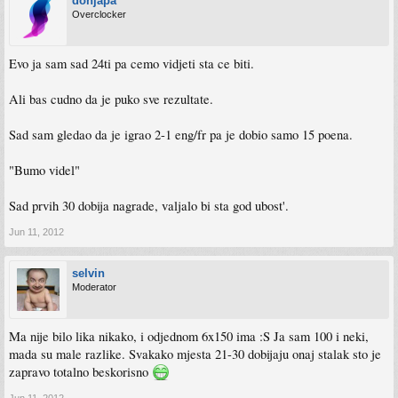
donjapa
Overclocker
Evo ja sam sad 24ti pa cemo vidjeti sta ce biti.
Ali bas cudno da je puko sve rezultate.
Sad sam gledao da je igrao 2-1 eng/fr pa je dobio samo 15 poena.
"Bumo videl"
Sad prvih 30 dobija nagrade, valjalo bi sta god ubost'.
Jun 11, 2012
selvin
Moderator
Ma nije bilo lika nikako, i odjednom 6x150 ima :S Ja sam 100 i neki,
mada su male razlike. Svakako mjesta 21-30 dobijaju onaj stalak sto je
zapravo totalno beskorisno