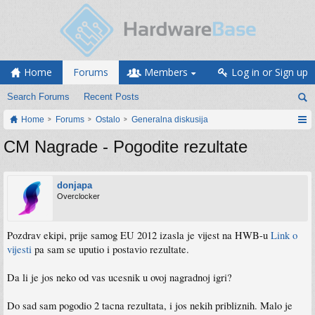
Home
Forums
Members
Log in or Sign up
Search Forums
Recent Posts
Home
Forums
Ostalo
Generalna diskusija
CM Nagrade - Pogodite rezultate
donjapa
Overclocker
Pozdrav ekipi, prije samog EU 2012 izasla je vijest na HWB-u
Link o
vijesti
pa sam se uputio i postavio rezultate.
Da li je jos neko od vas ucesnik u ovoj nagradnoj igri?
Do sad sam pogodio 2 tacna rezultata, i jos nekih pribliznih. Malo je