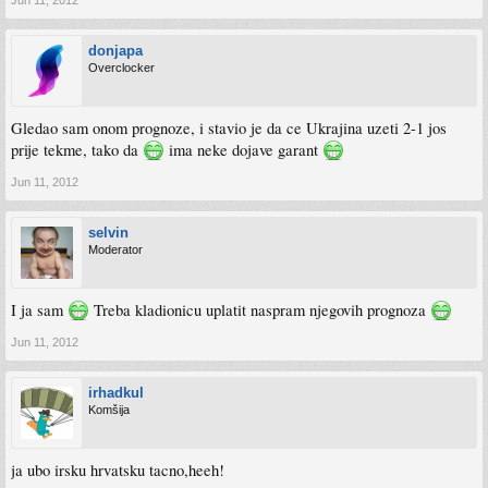
Jun 11, 2012
donjapa
Overclocker
Gledao sam onom prognoze, i stavio je da ce Ukrajina uzeti 2-1 jos
prije tekme, tako da
ima neke dojave garant
Jun 11, 2012
selvin
Moderator
I ja sam
Treba kladionicu uplatit naspram njegovih prognoza
Jun 11, 2012
irhadkul
Komšija
ja ubo irsku hrvatsku tacno,heeh!