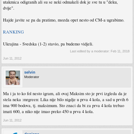
utakmica odigranih ali su se neki odmakeli dok je sve tu u "deku,
dvije".
Hajde javite se pa da pratimo, mozda opet nesto od CM-a ugrabimo.
RANKING
Ukrajina - Svedska (1-2) stavio, pa budemo vidjeli.
Last edited by a moderator:
Feb 11, 2018
Jun 11, 2012
selvin
Moderator
Ma i ja to ko fol nesto igram, ali ovaj Maksim sto je prvi izgleda da je
stela neka :mrgreen: Lika nije bilo nigdje u prva 4 kola, a sad u prvih 6
ima 900 bodova, tj. maksimum. Sto znaci da bi za prva 4 kola trebao
imati 600, a niko nije imao preko 450 u prva 4 kola.
Jun 11, 2012