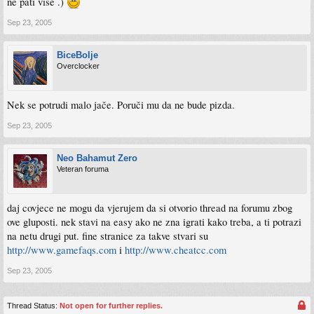
ne pati vise .)
Sep 23, 2005
BiceBolje
Overclocker
Nek se potrudi malo jače. Poruči mu da ne bude pizda.
Sep 23, 2005
Neo Bahamut Zero
Veteran foruma
daj covjece ne mogu da vjerujem da si otvorio thread na forumu zbog
ove gluposti. nek stavi na easy ako ne zna igrati kako treba, a ti potrazi
na netu drugi put. fine stranice za takve stvari su
http://www.gamefaqs.com
i
http://www.cheatcc.com
Sep 23, 2005
Thread Status:
Not open for further replies.