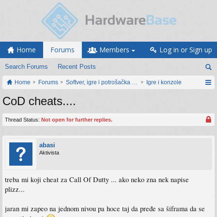
Home
Forums
Members
Log in or Sign up
Search Forums
Recent Posts
Home
Forums
Softver, igre i potrošačka elektronika
Igre i konzole
CoD cheats....
Thread Status:
Not open for further replies.
abasi
Aktivista
treba mi koji cheat za Call Of Dutty ... ako neko zna nek napise
plizz...
jaran mi zapeo na jednom nivou pa hoce taj da pređe sa šiframa da se