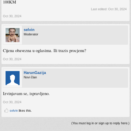
100KM
Last edited:
Oct 30, 2024
Oct 30, 2024
selvin
Moderator
Cijena obavezna u oglasima. Ili trazis procjenu?
Oct 30, 2024
HarunGazija
Novi član
Izvinjavam se, ispravljeno.
Oct 30, 2024
selvin
likes this.
(You must log in or sign up to reply here.)