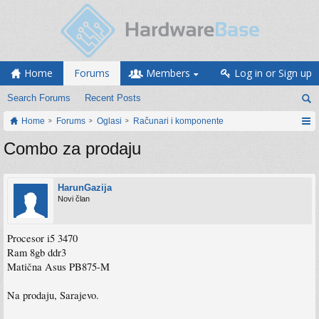
Home
Forums
Members
Log in or Sign up
Search Forums
Recent Posts
Home
Forums
Oglasi
Računari i komponente
Combo za prodaju
HarunGazija
Novi član
Procesor i5 3470
Ram 8gb ddr3
Matična Asus PB875-M
Na prodaju, Sarajevo.