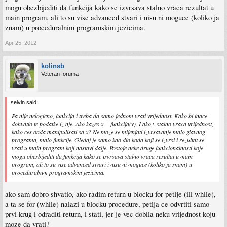
mogu obezbijediti da funkcija kako se izvrsava stalno vraca rezultat u
main program, ali to su vise advanced stvari i nisu ni moguce (koliko ja
znam) u proceduralnim programskim jezicima.
Apr 25, 2012
kolinsb
Veteran foruma
selvin said:
Pa nije nelogicno, funkcija i treba da samo jednom vrati vrijednost. Kako bi inace
dohvatio te podatke iz nje. Ako kazes x = funkcija(y). I ako y stalno vraca vrijednost,
kako ces onda manipulisati sa x? Ne moze se mijenjati izvrsavanje malo glavnog
programa, malo funkcije. Gledaj je samo kao dio koda koji se izvrsi i rezultat se
vrati u main program koji nastavi dalje. Postoje neke druge funkcionalnosti koje
mogu obezbijediti da funkcija kako se izvrsava stalno vraca rezultat u main
program, ali to su vise advanced stvari i nisu ni moguce (koliko ja znam) u
proceduralnim programskim jezicima.
ako sam dobro shvatio, ako radim return u blocku for petlje (ili while),
a ta se for (while) nalazi u blocku procedure, petlja ce odvrtiti samo
prvi krug i odraditi return, i stati, jer je vec dobila neku vrijednost koju
moze da vrati?