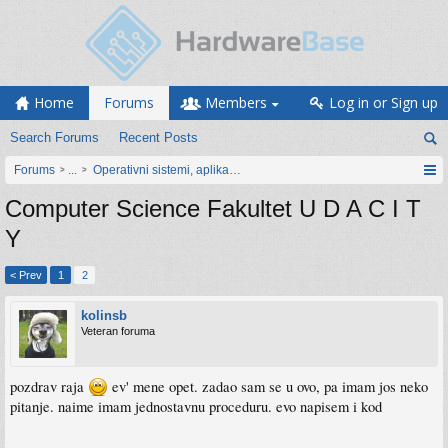
Home
Forums
Members
Log in or Sign up
Search Forums
Recent Posts
Forums
...
Operativni sistemi, aplikacije i programiranje
Computer Science Fakultet U D A C I T
Y
< Prev
1
2
kolinsb
Veteran foruma
pozdrav raja
ev' mene opet. zadao sam se u ovo, pa imam jos neko
pitanje. naime imam jednostavnu proceduru. evo napisem i kod