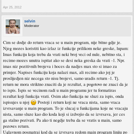
Apr 25, 2012
selvin
Moderator
Cim se dodje do return vraca se u main program, nije bitno gdje je.
Njeg mozes koristiti kao izlaz iz funkcije prilikom neke greske, lupam:
Imas funkciju koja treba da vrati neki broj veci od nule, nebitno sta, i
recimo mozes unutra ispitat ako se desi neka greska da vrati -1. Npr.
imas niz pozitivnih brojeva i hoces da nadjes max sto si imao za
primjer. Napises funkciju koja nalazi max, ali recimo ako joj je
proslijedjen niz necega sto nisu brojevi, samo uradis return -1. Tj.
return ne mora striktno znaciti da je rezultat, a pogotovo ne znaci da je
to ispis. Ispis se vecinom radi u main programu jer tu formatiras
rezultat koji funkcija vrati. Osim ako funkcija ne sluzi za ispis, onda
ispisujes u njoj
Postoji i return koji ne vraca nista, samo vraca
izvrsavanje u main program. To je slucaj u funkcijama koje ne vracaju
nista, samo sluze kao dio koda koji si izdvojio da se izvrsava, jer ces
ga stalno pozivati. Pa ako ti negdje treba da se vratis u main, samo
pozoves return.
Uglavnom posmatraj kod da se izvrsava redom main program liniju po