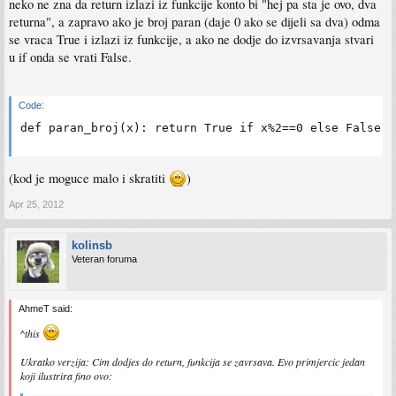
neko ne zna da return izlazi iz funkcije konto bi "hej pa sta je ovo, dva
returna", a zapravo ako je broj paran (daje 0 ako se dijeli sa dva) odma
se vraca True i izlazi iz funkcije, a ako ne dodje do izvrsavanja stvari
u if onda se vrati False.
Code:
def paran_broj(x): return True if x%2==0 else False
(kod je moguce malo i skratiti
)
Apr 25, 2012
kolinsb
Veteran foruma
AhmeT said:
^this
Ukratko verzija: Cim dodjes do return, funkcija se zavrsava. Evo primjercic jedan
koji ilustrira fino ovo: