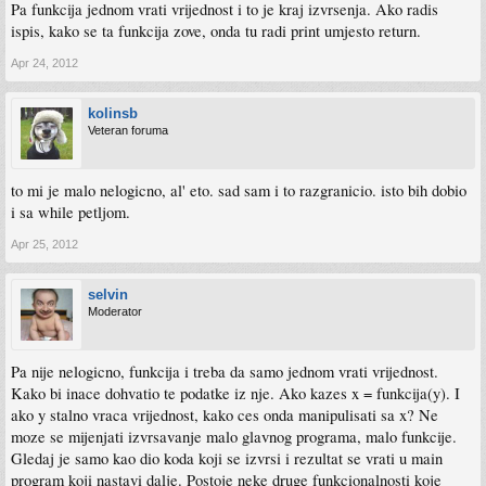
Pa funkcija jednom vrati vrijednost i to je kraj izvrsenja. Ako radis
ispis, kako se ta funkcija zove, onda tu radi print umjesto return.
Apr 24, 2012
kolinsb
Veteran foruma
to mi je malo nelogicno, al' eto. sad sam i to razgranicio. isto bih dobio
i sa while petljom.
Apr 25, 2012
selvin
Moderator
Pa nije nelogicno, funkcija i treba da samo jednom vrati vrijednost.
Kako bi inace dohvatio te podatke iz nje. Ako kazes x = funkcija(y). I
ako y stalno vraca vrijednost, kako ces onda manipulisati sa x? Ne
moze se mijenjati izvrsavanje malo glavnog programa, malo funkcije.
Gledaj je samo kao dio koda koji se izvrsi i rezultat se vrati u main
program koji nastavi dalje. Postoje neke druge funkcionalnosti koje