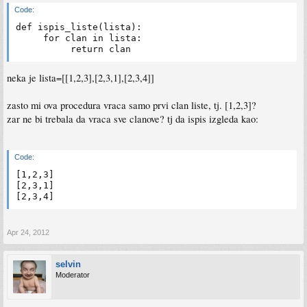
Code:
def ispis_liste(lista):

     for clan in lista:

neka je lista=[[1,2,3],[2,3,1],[2,3,4]]
zasto mi ova procedura vraca samo prvi clan liste, tj. [1,2,3]?
zar ne bi trebala da vraca sve clanove? tj da ispis izgleda kao:
Code:
[1,2,3]

[2,3,1]

Apr 24, 2012
selvin
Moderator