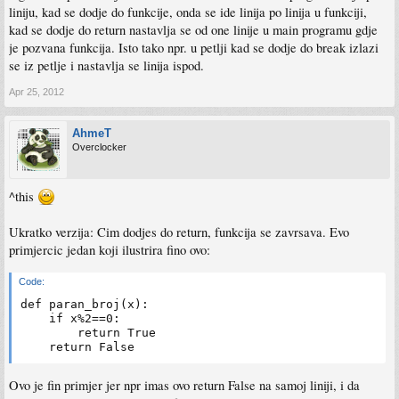
liniju, kad se dodje do funkcije, onda se ide linija po linija u funkciji,
kad se dodje do return nastavlja se od one linije u main programu gdje
je pozvana funkcija. Isto tako npr. u petlji kad se dodje do break izlazi
se iz petlje i nastavlja se linija ispod.
Apr 25, 2012
AhmeT
Overclocker
^this
Ukratko verzija: Cim dodjes do return, funkcija se zavrsava. Evo
primjercic jedan koji ilustrira fino ovo:
Code:
def paran_broj(x):

    if x%2==0:

        return True

    return False
Ovo je fin primjer jer npr imas ovo return False na samoj liniji, i da