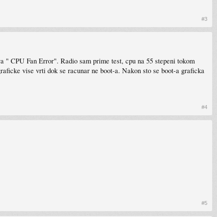
#3
va " CPU Fan Error". Radio sam prime test, cpu na 55 stepeni tokom
 graficke vise vrti dok se racunar ne boot-a. Nakon sto se boot-a graficka
#4
#5