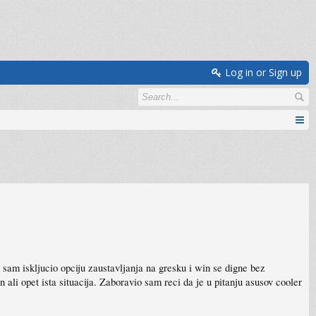
Log in or Sign up
 sam iskljucio opciju zaustavljanja na gresku i win se digne bez
ali opet ista situacija. Zaboravio sam reci da je u pitanju asusov cooler