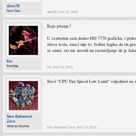
dino78
Novi član
dino78
,
Feb 26, 2009
Raja pitanje?
U centralnu sam dodao HD 7770 graficku, i priko
stress testa, znaci nije to. Jedina logika da on g
se smiri, sto me navodi na razmisljanje da je fa
kio
Komšija
kio
,
Nov 13, 2016
Stavi "CPU Fan Speed Low Limit" vrijednost na
Neo Bahamut
Zero
Veteran foruma
Neo Bahamut Zero
,
Nov 13, 2016