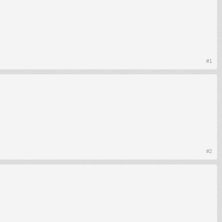
#1
#2