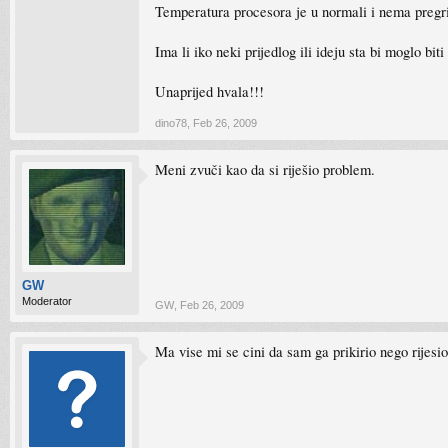
Temperatura procesora je u normali i nema pregrija
Ima li iko neki prijedlog ili ideju sta bi moglo biti
Unaprijed hvala!!!
dino78
,
Feb 26, 2009
Meni zvuči kao da si riješio problem.
GW
Moderator
GW
,
Feb 26, 2009
Ma vise mi se cini da sam ga prikirio nego rijesio