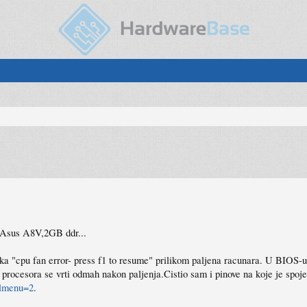
 Asus A8V,2GB ddr...
uka "cpu fan error- press f1 to resume" prilikom paljena racunara. U BIOS-u
procesora se vrti odmah nakon paljenja.Cistio sam i pinove na koje je spojen 
elmenu=2
.