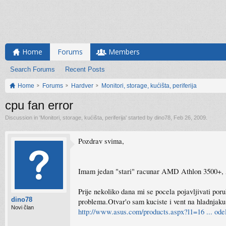
Home
Forums
Members
Search Forums
Recent Posts
Home
Forums
Hardver
Monitori, storage, kućišta, periferija
cpu fan error
Discussion in '
Monitori, storage, kućišta, periferija
' started by
dino78
,
Feb 26, 2009
.
Pozdrav svima,
Imam jedan "stari" racunar AMD Athlon 3500+,
Prije nekoliko dana mi se pocela pojavljivati por
dino78
problema.Otvar'o sam kuciste i vent na hladnjaku 
Novi član
http://www.asus.com/products.aspx?l1=16 ... od