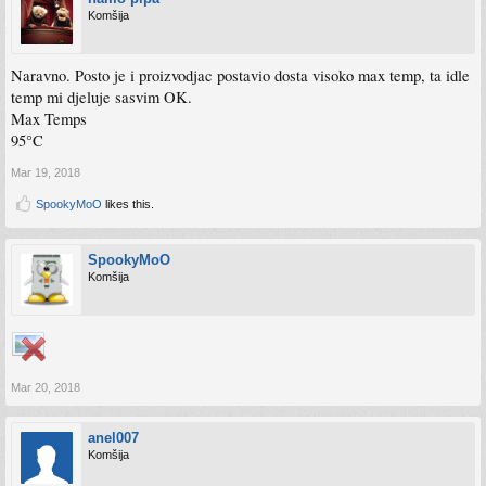
Komšija
Naravno. Posto je i proizvodjac postavio dosta visoko max temp, ta idle
temp mi djeluje sasvim OK.
Max Temps
95°C
Mar 19, 2018
SpookyMoO
likes this.
SpookyMoO
Komšija
Mar 20, 2018
anel007
Komšija