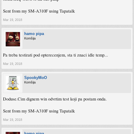
Sent from my SM-A310F using Tapatalk
Mar 19, 2018
hamo pipa
Komšija
Pa treba testirati pod opterecenjem, sta ti znaci idle temp...
Mar 19, 2018
SpookyMoO
Komšija
Doduse.Cim dignem win odvrtim test koji pa postam onda.
Sent from my SM-A310F using Tapatalk
Mar 19, 2018
hamo pipa