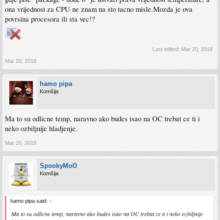
ona vrijednost za CPU ne znam na sto tacno misle.Mozda je ova
povrsina procesora ili sta vec!?
Last edited:
Mar 20, 2018
Mar 20, 2018
hamo pipa
Komšija
Ma to su odlicne temp, naravno ako budes isao na OC trebat ce ti i
neko ozbiljnije hladjenje.
Mar 20, 2018
SpookyMoO
Komšija
hamo pipa said:
↑
Ma to su odlicne temp, naravno ako budes isao na OC trebat ce ti i neko ozbiljnije