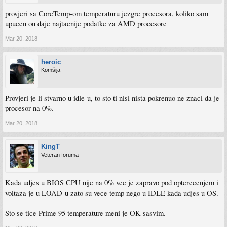
provjeri sa CoreTemp-om temperaturu jezgre procesora, koliko sam
upucen on daje najtacnije podatke za AMD procesore
Mar 20, 2018
heroic
Komšija
Provjeri je li stvarno u idle-u, to sto ti nisi nista pokrenuo ne znaci da je
procesor na 0%.
Mar 20, 2018
KingT
Veteran foruma
Kada udjes u BIOS CPU nije na 0% vec je zapravo pod opterecenjem i
voltaza je u LOAD-u zato su vece temp nego u IDLE kada udjes u OS.
Sto se tice Prime 95 temperature meni je OK sasvim.