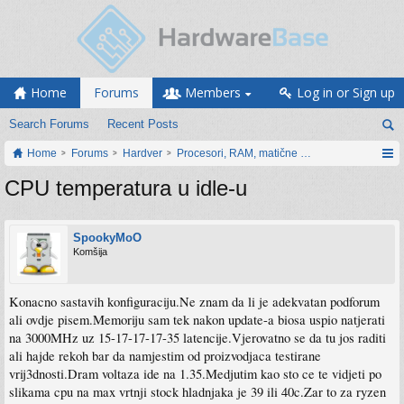
Home
Forums
Members
Log in or Sign up
Search Forums
Recent Posts
Home
Forums
Hardver
Procesori, RAM, matične ploče i grafičke karti
CPU temperatura u idle-u
SpookyMoO
Komšija
Konacno sastavih konfiguraciju.Ne znam da li je adekvatan podforum
ali ovdje pisem.Memoriju sam tek nakon update-a biosa uspio natjerati
na 3000MHz uz 15-17-17-17-35 latencije.Vjerovatno se da tu jos raditi
ali hajde rekoh bar da namjestim od proizvodjaca testirane
vrij3dnosti.Dram voltaza ide na 1.35.Medjutim kao sto ce te vidjeti po
slikama cpu na max vrtnji stock hladnjaka je 39 ili 40c.Zar to za ryzen