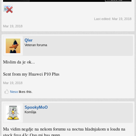
Last edited:
Mar 19, 2018
Mar 19, 2018
Qler
Veteran foruma
Mislim da je ok...
Sent from my Huawei P10 Plus
Mar 19, 2018
Neso
likes this.
SpookyMoO
Komšija
Ma vidim negdje na nekom forumu sa noctua hladnjakom u loadu na
stock freq 43c.Ovo mi bas punp