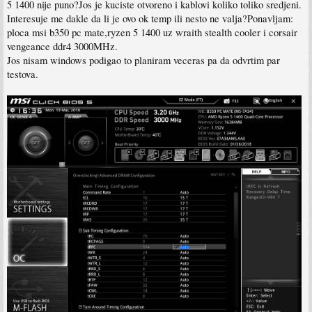
5 1400 nije puno?Jos je kuciste otvoreno i kablovi koliko toliko sredjeni.
Interesuje me dakle da li je ovo ok temp ili nesto ne valja?Ponavljam:
ploca msi b350 pc mate,ryzen 5 1400 uz wraith stealth cooler i corsair
vengeance ddr4 3000MHz.
Jos nisam windows podigao to planiram veceras pa da odvrtim par
testova.