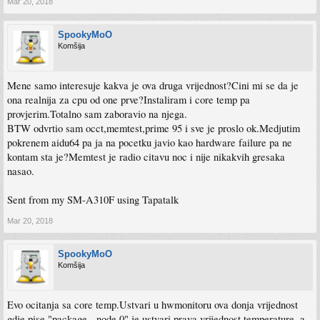
Mar 20, 2018
SpookyMoO
Komšija
Mene samo interesuje kakva je ova druga vrijednost?Cini mi se da je
ona realnija za cpu od one prve?Instaliram i core temp pa
provjerim.Totalno sam zaboravio na njega.
BTW odvrtio sam occt,memtest,prime 95 i sve je proslo ok.Medjutim
pokrenem aidu64 pa ja na pocetku javio kao hardware failure pa ne
kontam sta je?Memtest je radio citavu noc i nije nikakvih gresaka
nasao.
Sent from my SM-A310F using Tapatalk
Mar 20, 2018
SpookyMoO
Komšija
Evo ocitanja sa core temp.Ustvari u hwmonitoru ova donja vrijednost
gdje pise "package - node 0" je ustvari prava vrijednost temperature, a