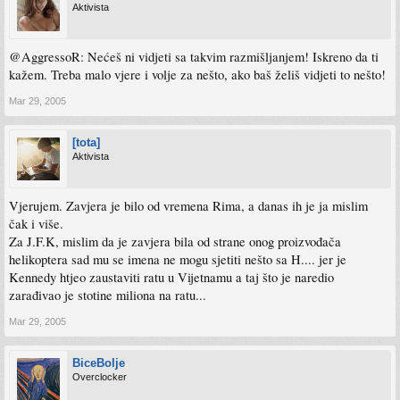
Aktivista
@AggressoR: Nećeš ni vidjeti sa takvim razmišljanjem! Iskreno da ti
kažem. Treba malo vjere i volje za nešto, ako baš želiš vidjeti to nešto!
Mar 29, 2005
[tota]
Aktivista
Vjerujem. Zavjera je bilo od vremena Rima, a danas ih je ja mislim
čak i više.
Za J.F.K, mislim da je zavjera bila od strane onog proizvođača
helikoptera sad mu se imena ne mogu sjetiti nešto sa H.... jer je
Kennedy htjeo zaustaviti ratu u Vijetnamu a taj što je naredio
zarađivao je stotine miliona na ratu...
Mar 29, 2005
BiceBolje
Overclocker