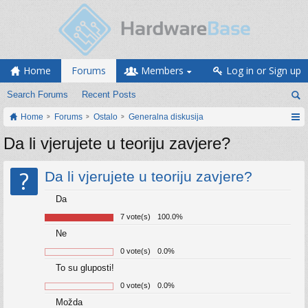
Home
Forums
Members
Log in or Sign up
Search Forums
Recent Posts
Home
Forums
Ostalo
Generalna diskusija
Da li vjerujete u teoriju zavjere?
?
Da li vjerujete u teoriju zavjere?
Da
7 vote(s)
100.0%
Ne
0 vote(s)
0.0%
To su gluposti!
0 vote(s)
0.0%
Možda