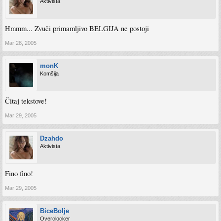
Aktivista
Hmmm... Zvuči primamljivo BELGIJA ne postoji
Mar 28, 2005
monK
Komšija
Čitaj tekstove!
Mar 29, 2005
Dzahdo
Aktivista
Fino fino!
Mar 29, 2005
BiceBolje
Overclocker