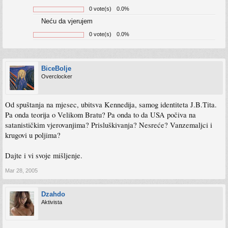
0 vote(s)
0.0%
Neću da vjerujem
0 vote(s)
0.0%
BiceBolje
Overclocker
Od spuštanja na mjesec, ubitsva Kennedija, samog identiteta J.B.Tita.
Pa onda teorija o Velikom Bratu? Pa onda to da USA počiva na
satanističkim vjerovanjima? Prisluškivanja? Nesreće? Vanzemaljci i
krugovi u poljima?
Dajte i vi svoje mišljenje.
Mar 28, 2005
Dzahdo
Aktivista