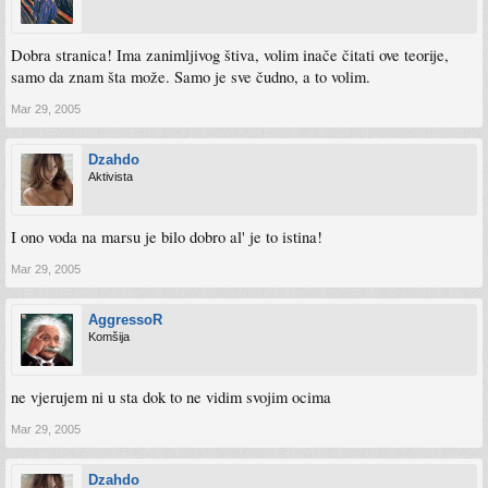
Dobra stranica! Ima zanimljivog štiva, volim inače čitati ove teorije,
samo da znam šta može. Samo je sve čudno, a to volim.
Mar 29, 2005
Dzahdo
Aktivista
I ono voda na marsu je bilo dobro al' je to istina!
Mar 29, 2005
AggressoR
Komšija
ne vjerujem ni u sta dok to ne vidim svojim ocima
Mar 29, 2005
Dzahdo