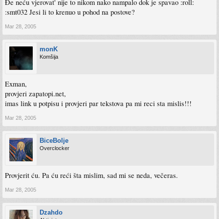
Đe neću vjerovat' nije to nikom nako nampalo dok je spavao :roll:
:smt032 Jesi li to krenuo u pohod na postove?
Mar 28, 2005
monK
Komšija
Exman,
provjeri zapatopi.net,
imas link u potpisu i provjeri par tekstova pa mi reci sta mislis!!!
Mar 28, 2005
BiceBolje
Overclocker
Provjerit ću. Pa ću reći šta mislim, sad mi se neda, večeras.
Mar 28, 2005
Dzahdo