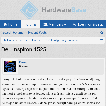
Home
Forums
Members
Log in or Sign up
Search Forums
Recent Posts
Home
Forums
Hardver
PC konfiguracije, notebook računari, servis
Dell Inspiron 1525
Benq
Komšija
Drug mi donio navedeni laptop, kaze ostavio ga preko dana upaljenog ,
dosao kuci s posla a laptop ugasen , kad ga upali on radi 5-6 sekundi i
ugasi se, bateriju nije htio da puni itd.. Ja mu izvadio bateriju , module
memorije prebacivao iz jednog slota u drugi , nista , upali se na par
sekundi i ugasi se. Nista , sastavim sve , probam upalit , nece , i tako
je stajao na stolu ugasen 2 dana jer se cekaju pare pa da na servis ide.