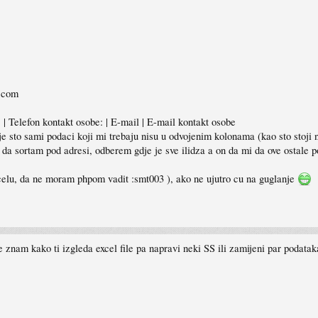
l.com
| Telefon kontakt osobe: | E-mail | E-mail kontakt osobe
e sto sami podaci koji mi trebaju nisu u odvojenim kolonama (kao sto stoji
 da sortam pod adresi, odberem gdje je sve ilidza a on da mi da ove ostale 
celu, da ne moram phpom vadit :smt003 ), ako ne ujutro cu na guglanje
m kako ti izgleda excel file pa napravi neki SS ili zamijeni par podataka i