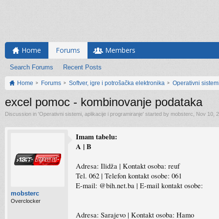
Home
Forums
Members
Search Forums
Recent Posts
Home
Forums
Softver, igre i potrošačka elektronika
Operativni sistemi
excel pomoc - kombinovanje podataka
Discussion in '
Operativni sistemi, aplikacije i programiranje
' started by
mobsterc
,
Nov 10, 
Imam tabelu:
A | B
Adresa: Ilidža | Kontakt osoba: reuf
Tel. 062 | Telefon kontakt osobe: 061
E-mail: @bih.net.ba | E-mail kontakt osobe:
mobsterc
Overclocker
Adresa: Sarajevo | Kontakt osoba: Hamo