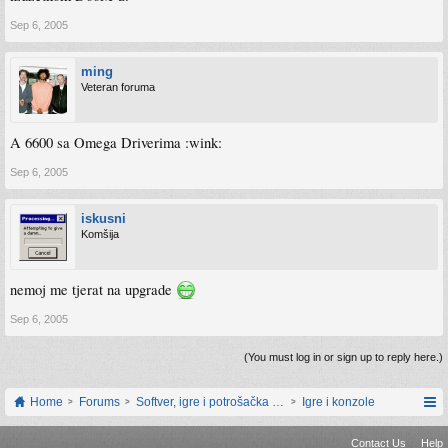
Sep 6, 2005
ming
Veteran foruma
A 6600 sa Omega Driverima :wink:
Sep 6, 2005
iskusni
Komšija
nemoj me tjerat na upgrade
Sep 6, 2005
(You must log in or sign up to reply here.)
Home
Forums
Softver, igre i potrošačka elektronika
Igre i konzole
Contact Us
Help