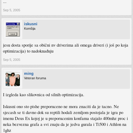
...
Sep 5, 2005
iskusni
Komšija
jesu dosta sporije sa obični nv driverima ali omega driveri (i još po koja
optimizacija) to nadoknađuju
Sep 5, 2005
ming
Veteran foruma
I izgleda kao slikovnica od silnih optimizacija.
Iskusni ono sto pishe preporuceno ne mora znaciti da je tacno. Ne
sjecash se ti davno dok su reptili hodali zemljom postojala je igra po
imenu Deus Ex kojoj je u preporucenim konfama stajalo 400mhz proc i
neka bezvezna grafa a svi znaju da je jedva gurala i Ti500 i Athlon na
1ghz