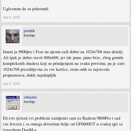
Uglavnom da su pokrenuli.
Sep 5, 2005
jeretik
Komšija
Imam ja 9800pro i Fear na njemu radi dobro na 1024x768 max detalji.
Ali ipak je dobro stavit 800x600, jer ide puno, puno brze, zbog gomile
kompleksnih shadera koji su primijenjeni na svaku povrsinu, pa je zato
1024x768 prezahtjevna za sve kartice, osim onih sa najvecom
propusnoscu, dakle najskupljih
Sep 5, 2005
iskusni
Komšija
Eh evo rješeni svi problemi zamijenio sam za Radeon 9800Pro i sad
sve fercera ( sa omega driverima bolje od GF6600GT u svakoj igri sa
izuzetkom DooM-a.