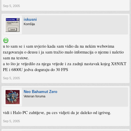
Sep 5, 2005
iskusni
Komšija
u to sam se i sam uvjerio kada sam vidio da na nekim webovima
razgovaraju o deusu i ja sam tražio malo informacija o njemu i naletio
sam na testove.
a to što je vrijedilo za njega vrijede i za zadnji nastavak kojeg X850XT
PE i 6800U jedva doguraju do 30 FPS
Sep 5, 2005
Neo Bahamut Zero
Veteran foruma
vidi i Halo PC zahtijeve, pa ces vidjeti da je daleko od igrivog.
Sep 5, 2005