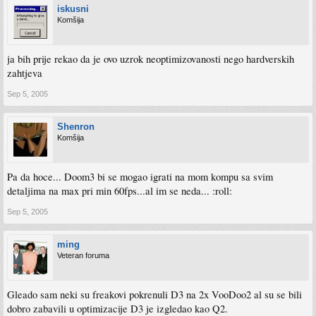
iskusni
Komšija
ja bih prije rekao da je ovo uzrok neoptimizovanosti nego hardverskih
zahtjeva
Sep 5, 2005
Shenron
Komšija
Pa da hoce... Doom3 bi se mogao igrati na mom kompu sa svim
detaljima na max pri min 60fps...al im se neda... :roll:
Sep 5, 2005
ming
Veteran foruma
Gleado sam neki su freakovi pokrenuli D3 na 2x VooDoo2 al su se bili
dobro zabavili u optimizacije D3 je izgledao kao Q2.