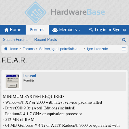
Home
Forums
Members
Log in or Sign up
Search Forums
Recent Posts
Home
Forums
Softver, igre i potrošačka elektronika
Igre i konzole
F.E.A.R.
iskusni
Komšija
MINIMUM SYSTEM REQUIRED
· Windows® XP or 2000 with latest service pack installed
· DirectX® 9.0c (April Edition) (included)
· Pentium® 4 1.7 GHz or equivalent processor
· 512 MB of RAM
· 64 MB GeForce™ 4 Ti or ATI® Radeon® 9600 or equivalent with