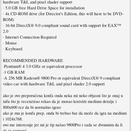
hardware T&L and pixel shader support
· 5.0 GB free Hard Drive Space for installation
· 4x CD-ROM drive (for Director's Edition, this will have to be DVD-
ROM)
· 16-bit DirectX® 9.0 compliant sound card with support for EAX™
2.0
· Internet Connection Required
· Mouse
· Keyboard
RECOMMENDED HARDWARE
·Pentium® 4 3.0 GHz or equivalent processor
·1 GB RAM
·A 256 MB Radeon® 9800 Pro or equivalent DirectX® 9 compliant
video car with hardware T&L and pixel shader 2.0 support
ako je ovo preporučena konfa onda neka mi neko objasni što je onaj u
infu što je recenzirao rekao da je morao koristiti medium detalje i
800x600 rez da bi normalno igrao
ako je mu je konfa prep. onda bi trebao bar da može da igra na medium
i 1024x768.
ovo me interesuje jer mi je tip našao 9800Pro i sada se dvoumim da li
da je uzmem!