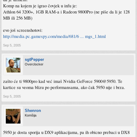
Komp na kojem je igrao čovjek u infu je:
Athlon 64 3200+, 1GB RAM-a i Radeon 9800Pro (ne piše da li je 128
MB ili 256 MB)
evo još screenshotovi:
http://media.pc.gamespy.com/media/681/6 ... mgs_1.html
Sep 5, 2005
sgtPepper
Overclocker
zašto će ti 9800pro kad već imaš Nvidia GeForce 5900@5950. Te
kartice su veoma blizu po performansama, ako čak 5950 nije i brza.
Sep 5, 2005
Shenron
Komšija
5950 je dosta sporija u DX9 aplikacijama, pa ih obicno prebaci u DX8