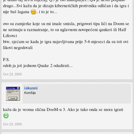
drugo...Svi kažu da je dizajn kibernetičkih protivnika odličan i da igra i
nije baš lagana
, i to je to...
ovo su zamjerke koje su mi imale smisla, prigovori tipa liči na Doom se
ne uzimaju u razmatranje, to su uglavnom novopečeni qaukeri ili Half
Lifeovci
btw, sjećam se kada je igra najavljivana prije 5-6 mjeseci da su isti ovi
likovi negodovali
P.S.
odoh ja još jednom Quake 2 odadirati...
Oct 23, 2005
iskusni
Komšija
kažu da je veoma slična DooM-u 3. Ako je tako onda se mora igrati
Oct 23, 2005