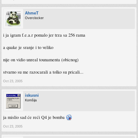
AhmeT
Overclocker
i ja igram f.e.a.r pomalo jer trza sa 256 rama
a quake je sranje i to veliko
nije on vidio unreal tounamenta (obicnog)
stvarno su me razocarali a tolko su pricali...
Oct 23, 2005
iskusni
Komšija
ja mislio sad će reći Q4 je bomba
Oct 23, 2005