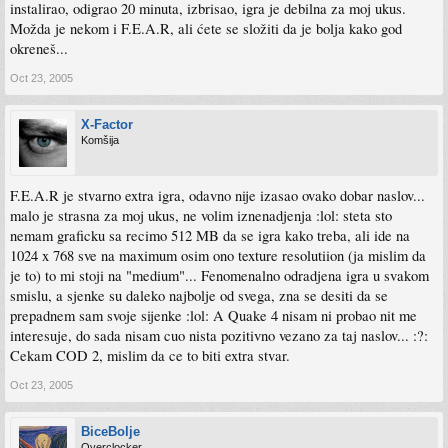
instalirao, odigrao 20 minuta, izbrisao, igra je debilna za moj ukus.
Možda je nekom i F.E.A.R, ali ćete se složiti da je bolja kako god
okreneš...
Oct 23, 2005
X-Factor
Komšija
F.E.A.R je stvarno extra igra, odavno nije izasao ovako dobar naslov...
malo je strasna za moj ukus, ne volim iznenadjenja :lol: steta sto
nemam graficku sa recimo 512 MB da se igra kako treba, ali ide na
1024 x 768 sve na maximum osim ono texture resolutiion (ja mislim da
je to) to mi stoji na "medium"... Fenomenalno odradjena igra u svakom
smislu, a sjenke su daleko najbolje od svega, zna se desiti da se
prepadnem sam svoje sijenke :lol: A Quake 4 nisam ni probao nit me
interesuje, do sada nisam cuo nista pozitivno vezano za taj naslov... :?:
Cekam COD 2, mislim da ce to biti extra stvar.
Oct 23, 2005
BiceBolje
Overclocker