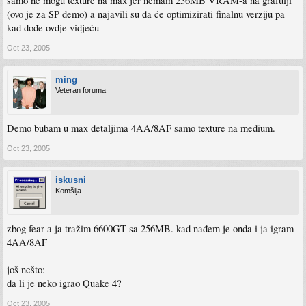
samo ne mogu texture na max jer nemam 256MB VRAM-a na grafulji
(ovo je za SP demo) a najavili su da će optimizirati finalnu verziju pa
kad dođe ovdje vidjeću
Oct 23, 2005
ming
Veteran foruma
Demo bubam u max detaljima 4AA/8AF samo texture na medium.
Oct 23, 2005
iskusni
Komšija
zbog fear-a ja tražim 6600GT sa 256MB. kad nađem je onda i ja igram
4AA/8AF
još nešto:
da li je neko igrao Quake 4?
Oct 23, 2005