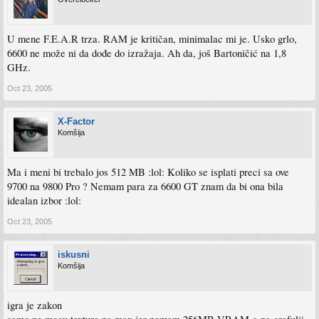
U mene F.E.A.R trza. RAM je kritičan, minimalac mi je. Usko grlo,
6600 ne može ni da dođe do izražaja. Ah da, još Bartoničić na 1,8
GHz.
Oct 23, 2005
X-Factor
Komšija
Ma i meni bi trebalo jos 512 MB :lol: Koliko se isplati preci sa ove
9700 na 9800 Pro ? Nemam para za 6600 GT znam da bi ona bila
idealan izbor :lol:
Oct 23, 2005
iskusni
Komšija
igra je zakon