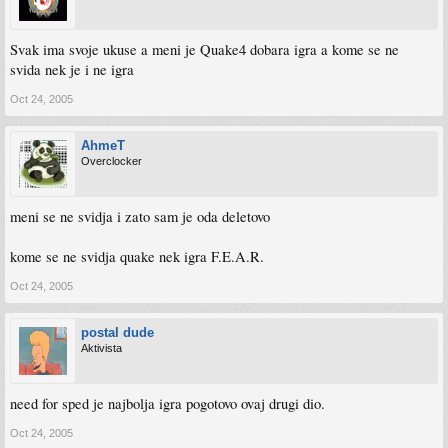
Svak ima svoje ukuse a meni je Quake4 dobara igra a kome se ne
svida nek je i ne igra
Oct 24, 2005
AhmeT
Overclocker
meni se ne svidja i zato sam je oda deletovo
kome se ne svidja quake nek igra F.E.A.R.
Oct 24, 2005
postal dude
Aktivista
need for sped je najbolja igra pogotovo ovaj drugi dio.
Oct 24, 2005