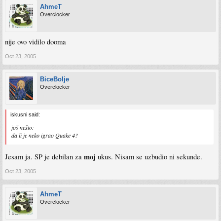
AhmeT
Overclocker
nije ovo vidilo dooma
Oct 23, 2005
BiceBolje
Overclocker
iskusni said:
još nešto:
da li je neko igrao Quake 4?
moj
Jesam ja. SP je debilan za
ukus. Nisam se uzbudio ni sekunde.
Oct 23, 2005
AhmeT
Overclocker