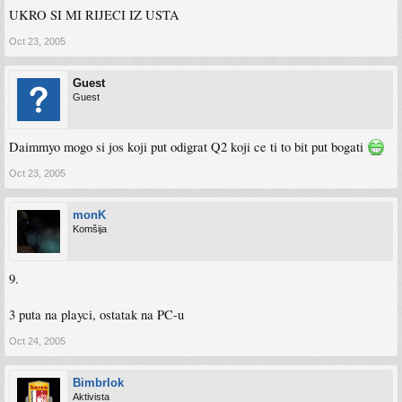
UKRO SI MI RIJECI IZ USTA
Oct 23, 2005
Guest
Guest
Daimmyo mogo si jos koji put odigrat Q2 koji ce ti to bit put bogati
Oct 23, 2005
monK
Komšija
9.
3 puta na playci, ostatak na PC-u
Oct 24, 2005
Bimbrlok
Aktivista