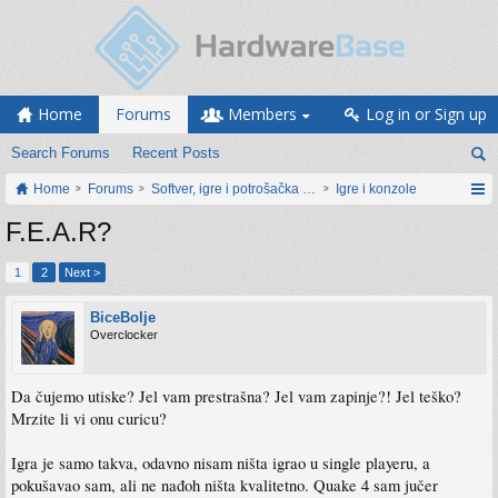
Home
Forums
Members
Log in or Sign up
Search Forums
Recent Posts
Home
Forums
Softver, igre i potrošačka elektronika
Igre i konzole
F.E.A.R?
1
2
Next >
BiceBolje
Overclocker
Da čujemo utiske? Jel vam prestrašna? Jel vam zapinje?! Jel teško?
Mrzite li vi onu curicu?
Igra je samo takva, odavno nisam ništa igrao u single playeru, a
pokušavao sam, ali ne nađoh ništa kvalitetno. Quake 4 sam jučer