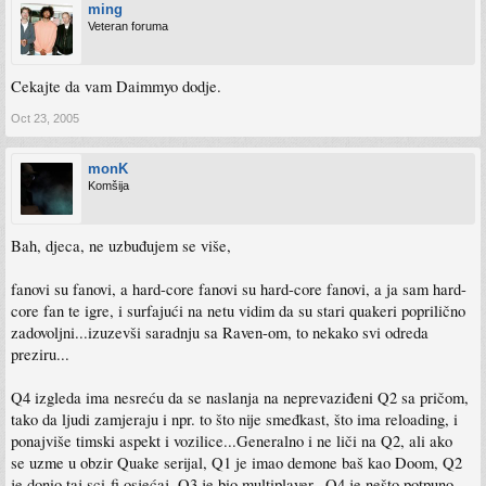
ming
Veteran foruma
Cekajte da vam Daimmyo dodje.
Oct 23, 2005
monK
Komšija
Bah, djeca, ne uzbuđujem se više,
fanovi su fanovi, a hard-core fanovi su hard-core fanovi, a ja sam hard-
core fan te igre, i surfajući na netu vidim da su stari quakeri poprilično
zadovoljni...izuzevši saradnju sa Raven-om, to nekako svi odreda
preziru...
Q4 izgleda ima nesreću da se naslanja na neprevaziđeni Q2 sa pričom,
tako da ljudi zamjeraju i npr. to što nije smeđkast, što ima reloading, i
ponajviše timski aspekt i vozilice...Generalno i ne liči na Q2, ali ako
se uzme u obzir Quake serijal, Q1 je imao demone baš kao Doom, Q2
je donio taj sci-fi osjećaj, Q3 je bio multiplayer...Q4 je nešto potpuno