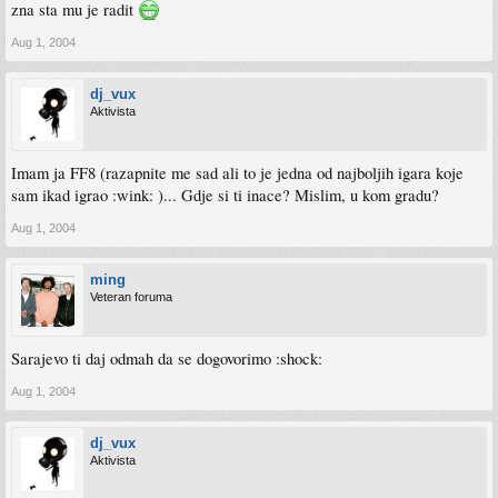
zna sta mu je radit
Aug 1, 2004
dj_vux
Aktivista
Imam ja FF8 (razapnite me sad ali to je jedna od najboljih igara koje
sam ikad igrao :wink: )... Gdje si ti inace? Mislim, u kom gradu?
Aug 1, 2004
ming
Veteran foruma
Sarajevo ti daj odmah da se dogovorimo :shock:
Aug 1, 2004
dj_vux
Aktivista