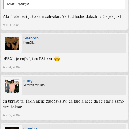
sedam žigabajta
Ako bude nest jako sam zahvalan.Ak kad budes dolazio u Osijek javi
Aug 4, 2004
Shenron
Komšija
ePSXe je najbolji za PSkecu.
Aug 4, 2004
ming
Veteran foruma
eh upravo taj fakin mene zajebava svi ga fale a nece da se starta samo
crni hekran
Aug 5, 2004
djambo