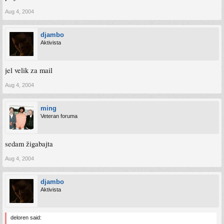
Aug 4, 2004
djambo
Aktivista
jel velik za mail
Aug 4, 2004
ming
Veteran foruma
sedam žigabajta
Aug 4, 2004
djambo
Aktivista
deloren said: