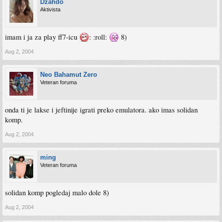
Dzahdo
Aktivista
imam i ja za play ff7-icu
: :roll:
8)
Aug 2, 2004
Neo Bahamut Zero
Veteran foruma
onda ti je lakse i jeftinije igrati preko emulatora. ako imas solidan
komp.
Aug 2, 2004
ming
Veteran foruma
solidan komp pogledaj malo dole 8)
Aug 2, 2004