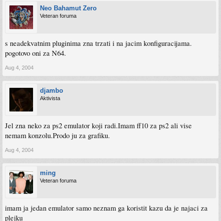
Neo Bahamut Zero
Veteran foruma
s neadekvatnim pluginima zna trzati i na jacim konfiguracijama.
pogotovo oni za N64.
Aug 4, 2004
djambo
Aktivista
Jel zna neko za ps2 emulator koji radi.Imam ff10 za ps2 ali vise
nemam konzolu.Prodo ju za grafiku.
Aug 4, 2004
ming
Veteran foruma
imam ja jedan emulator samo neznam ga koristit kazu da je najaci za
plejku