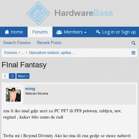
Home
Forums
Members
Log in or Sign up
Search Forums
Recent Posts
Forums
...
Operativni sistemi, aplikacije i programiranje
FInal Fantasy
1
2
Next >
ming
Veteran foruma
zna li iko imal gdje uzet za PC FF7 ili FF8 polovan, rabljen, nov,
orginal , kakav bilo samo da radi
Treba mi i Beyond Divinity Ako ko ima ili zna gedje se moze nabavit