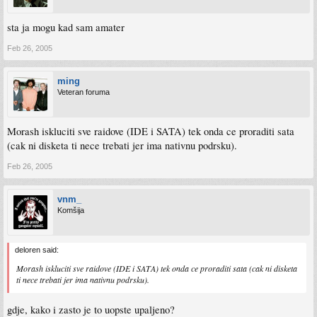
sta ja mogu kad sam amater
Feb 26, 2005
ming
Veteran foruma
Morash iskluciti sve raidove (IDE i SATA) tek onda ce proraditi sata
(cak ni disketa ti nece trebati jer ima nativnu podrsku).
Feb 26, 2005
vnm_
Komšija
deloren said:
Morash iskluciti sve raidove (IDE i SATA) tek onda ce proraditi sata (cak ni disketa
ti nece trebati jer ima nativnu podrsku).
gdje, kako i zasto je to uopste upaljeno?