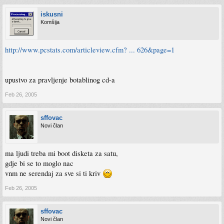
iskusni
Komšija
http://www.pcstats.com/articleview.cfm? ... 626&page=1
upustvo za pravljenje botablinog cd-a
Feb 26, 2005
sffovac
Novi član
ma ljudi treba mi boot disketa za satu,
gdje bi se to moglo nac
vnm ne serendaj za sve si ti kriv
Feb 26, 2005
sffovac
Novi član