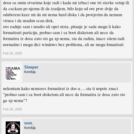
dosu sa onim stvarima koje radi i kada mi izbaci one tri stavke setup ili
da cackam po njemu ili da izadjem, bilo koju od ove prve dvije da
odaberem kaze mi da mi nema hard diska i da provjerim da nemam
virusa i da uradim scan disk,
ovo zadnje sam i uradio ali opet nista, pitanje je sada mogu li kako
formatirati particiju, probao sam i sa boot disketom ali nece da
formatira iz dosa zato sto ga xp nema, sta da radim, inace sitem radi
normalno i mogu dici windows bez problema, ali ne mogu fomatirati
Feb 26, 2005
Sleeper
Komšija
nekontam kako nemozes formatirat iz dos-a.....sta ti uopste znaci
"probao sam i sa boot disketom ali nece da formatira iz dosa zato sto
ga xp nema"?
Feb 26, 2005
vnm_
Komšija