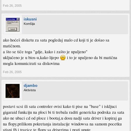
Feb 26, 2005
iskusni
Komšija
ako hoćeš disketu za sata pogledaj malo cd koji ti je došao sa
matičnom.
a što se tiče toga "gdje, kako i zašto je upaljeno"
uključeno je u bios-u,kako lijepo
i to je upaljeno da bi matična
mogla komunicirati sa diskovima
Feb 26, 2005
djambo
Aktivista
postavi scsi ili sata controler ovisi kako ti pise na "base" i iskljuci
gigaraid funkciju na ploci bi ti trebala raditi genericka podrska za sata
ako ne ubaci cd od ploce i bootaj,u dosu nadji sata driver i kopiraj ga
na flopy,prilikom pokretanja instalacije windowsa na samom pocetku
stisni f6 i trazice te flopy sa driverima i prati upute