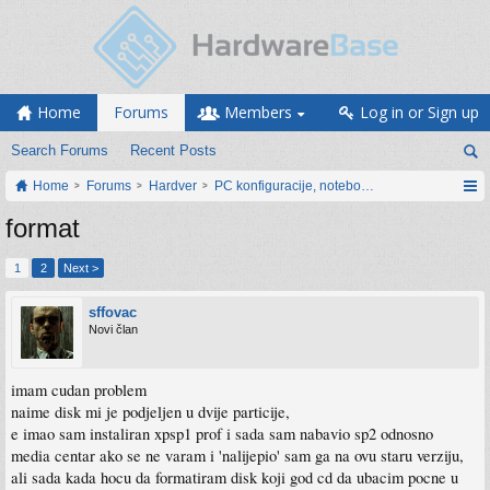
Home
Forums
Members
Log in or Sign up
Search Forums
Recent Posts
Home
Forums
Hardver
PC konfiguracije, notebook računari, servis
format
1
2
Next >
sffovac
Novi član
imam cudan problem
naime disk mi je podjeljen u dvije particije,
e imao sam instaliran xpsp1 prof i sada sam nabavio sp2 odnosno
media centar ako se ne varam i 'nalijepio' sam ga na ovu staru verziju,
ali sada kada hocu da formatiram disk koji god cd da ubacim pocne u