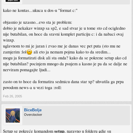
kako ne kontas...ukuca u dos-u "format c:"
objasnio je uzasno...evo sta je problem:
dobio je nekakav winxp sa sp2, e sad stvar je u tome sto cd ocigledno
nije butabilan, on hoce da sravni komplet particiju c: i da nabaci ovaj
winxp.
uglavnom to mi je jaran i zvao me je danas vec pet puta (sto mu ne
zamjerim :lol
ali eto ja nemam pojma kako to da sredim...
mogu ja formatirati disk ali sta onda? kako da se pokrene setup ako cd
nije butabilan? pocinjem mnogo da psujem a kasno je pa da se dalje ne
nerviram pomagajte ljudi...
zasto on to hoce da formatira sedmicu dana star xp? uhvatila ga prpa
povodom news-a u vezi toga :roll:
Feb 26, 2005
BiceBolje
Overclocker
setup
Setup se pokreće komandom
, naravno u folderu gdje su