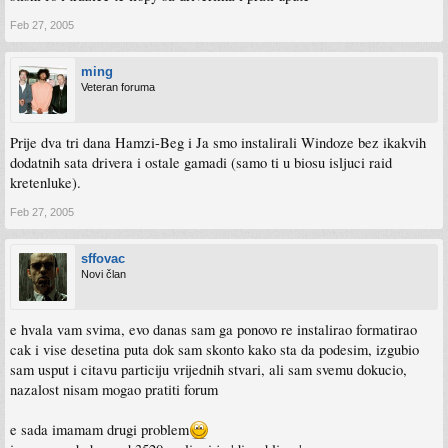
Feb 27, 2005
ming
Veteran foruma
Prije dva tri dana Hamzi-Beg i Ja smo instalirali Windoze bez ikakvih
dodatnih sata drivera i ostale gamadi (samo ti u biosu isljuci raid
kretenluke).
Feb 27, 2005
sffovac
Novi član
e hvala vam svima, evo danas sam ga ponovo re instalirao formatirao
cak i vise desetina puta dok sam skonto kako sta da podesim, izgubio
sam usput i citavu particiju vrijednih stvari, ali sam svemu dokucio,
nazalost nisam mogao pratiti forum
e sada imamam drugi problem