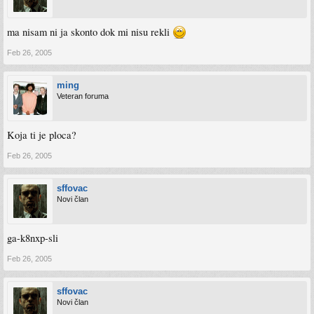
ma nisam ni ja skonto dok mi nisu rekli
Feb 26, 2005
ming
Veteran foruma
Koja ti je ploca?
Feb 26, 2005
sffovac
Novi član
ga-k8nxp-sli
Feb 26, 2005
sffovac
Novi član