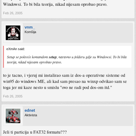
Windowsi. To bi bila teorija, nikad nijesam oprobao pravo.
Feb 26, 2005
vnm_
Komšija
eXmAn said:
Setup se pokreće komandom
setup
, naravno u folderu gdje su Windowsi. To bi bila
teorija, nikad nijesam oprobao pravo.
to je tacno, i vjeruj mi instalirao sam iz dos-a operativne sisteme od
win95 do windows ME, ali kad sam presao na winxp odvikao sam se
toga jer mi kaze nesto u smislu "ovo ne radi pod dos-om itd."
Feb 26, 2005
ednet
Aktivista
Jeli ti particija u FAT32 formatu???