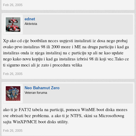
Feb 26, 2005
ednet
Aktivista
Xp ako cd cije bootbilan neces uspjesti instalirati iz dosa nego probaj
ovako prvo instaliras 98 ili 2000 moze i ME na drugu particiju i kad ga
instaliras onda iz njega instaliraj na c particiju xp ali ne kao update
nego kako novu kopiju i kad ga instaliras izbrisi 98 ili koji vec.Tako ce
ti sigurno moci ali je zato i procedura velika
Feb 26, 2005
Neo Bahamut Zero
Veteran foruma
ako ti je FAT32 tabela na particiji, pomocu WinME boot diska mozes
sve obrisati bez problema. a ako ti je NTFS, skini sa Microsoftovog
sajta WinXP/MCE boot disks utility.
Feb 26, 2005