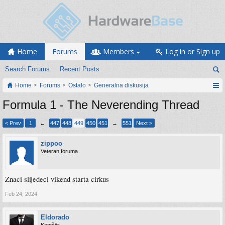
Home
Forums
Members
Log in or Sign up
Search Forums
Recent Posts
Home
Forums
Ostalo
Generalna diskusija
Formula 1 - The Neverending Thread
< Prev
1
←
447
448
449
450
451
→
551
Next >
zippoo
Veteran foruma
Znaci slijedeci vikend starta cirkus
Feb 24, 2024
Eldorado