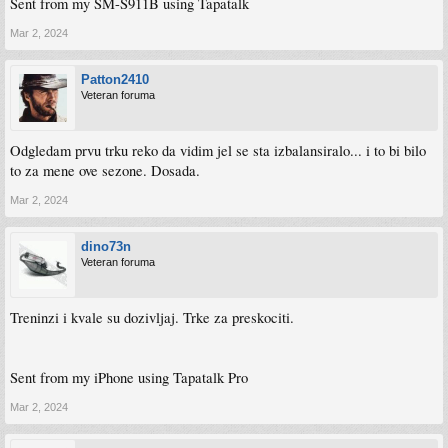
Sent from my SM-S911B using Tapatalk
Mar 2, 2024
Sent from my iPhone using Tapatalk
Patton2410
Veteran foruma
Odgledam prvu trku reko da vidim jel se sta izbalansiralo... i to bi bilo
to za mene ove sezone. Dosada.
Mar 2, 2024
dino73n
Veteran foruma
Treninzi i kvale su dozivljaj. Trke za preskociti.
Sent from my iPhone using Tapatalk Pro
Mar 2, 2024