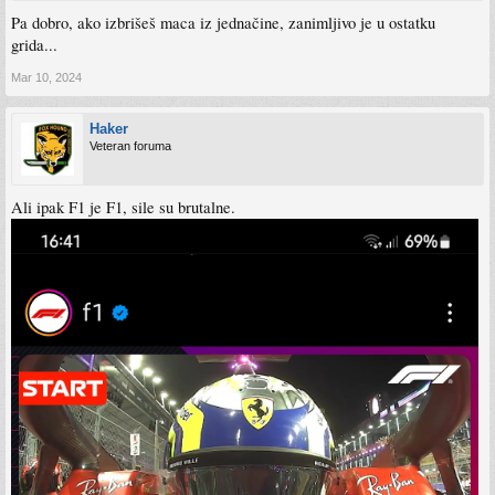
Pa dobro, ako izbrišeš maca iz jednačine, zanimljivo je u ostatku
grida...
Mar 10, 2024
Haker
Veteran foruma
Ali ipak F1 je F1, sile su brutalne.