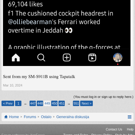
Sent from my SM-S911B using Tapatalk
Mar 10, 2024
(You must log in or sign up to reply here.)
< Prev
1
←
447
448
449
450
451
→
551
Next >
Home
Forums
Ostalo
Generalna diskusija
Contact Us
Help
Forum software by XenForo
Terms and Rules
Privacy Policy
Style by Arty