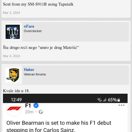
Sent from my SM-S911B using Tapatalk
Mar 3, 2024
nFare
Overclocker
Šta drugo reći nego "umro je drug Matešić"
Mar 4, 2024
Haker
Veteran foruma
Kvale idu u 18.