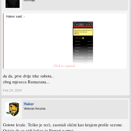
Komšija
Haker said:
↑
Ovo vikend počinje u četvrtak i utrka u subotu?
Click to expand...
Sent from my SM-S911B using Tapatalk
da da, prve dvije trke subota..
zbog mjeseca Ramazana...
Feb 24, 2024
Haker
Veteran foruma
Gotove kvale. Teško je reći, zaostali slični kao krajem prošle sezone.
Ostaje da se vidi kakav je Ferrari u utrci.