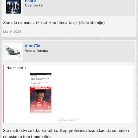
nFare
Overclocker
Zamalo da malac izbaci Hamiltona iz q3 (šteta što nije)
Mar 9, 2024
dino73n
Veteran foruma
Haker said:
↑
Kvale idu u 18.
Click to expand...
Sent from my SM-S911B using Tapatalk
Sto mali odveze trku ko veliki. Koji profesionalizam,kao da se rodio i
odrastao u tom timu/bolidu.