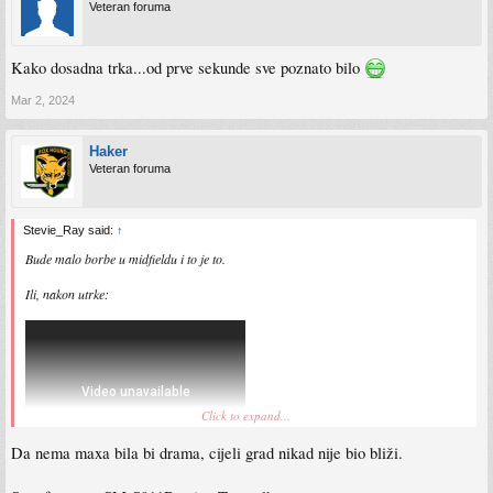
Veteran foruma
Kako dosadna trka...od prve sekunde sve poznato bilo
Mar 2, 2024
Haker
Veteran foruma
Stevie_Ray said:
↑
Bude malo borbe u midfieldu i to je to.
Ili, nakon utrke:
Click to expand...
Da nema maxa bila bi drama, cijeli grad nikad nije bio bliži.