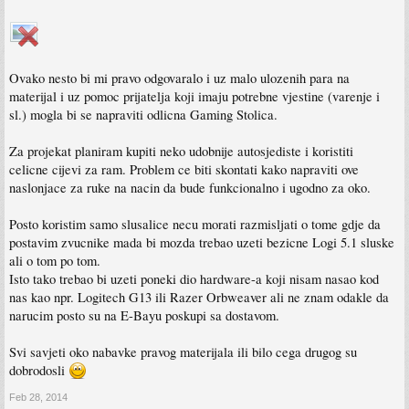
Ovako nesto bi mi pravo odgovaralo i uz malo ulozenih para na
materijal i uz pomoc prijatelja koji imaju potrebne vjestine (varenje i
sl.) mogla bi se napraviti odlicna Gaming Stolica.
Za projekat planiram kupiti neko udobnije autosjediste i koristiti
celicne cijevi za ram. Problem ce biti skontati kako napraviti ove
naslonjace za ruke na nacin da bude funkcionalno i ugodno za oko.
Posto koristim samo slusalice necu morati razmisljati o tome gdje da
postavim zvucnike mada bi mozda trebao uzeti bezicne Logi 5.1 sluske
ali o tom po tom.
Isto tako trebao bi uzeti poneki dio hardware-a koji nisam nasao kod
nas kao npr. Logitech G13 ili Razer Orbweaver ali ne znam odakle da
narucim posto su na E-Bayu poskupi sa dostavom.
Svi savjeti oko nabavke pravog materijala ili bilo cega drugog su
dobrodosli
Feb 28, 2014