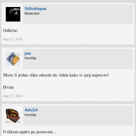
Stihoklepac
Moderator
Odlično
Aug 17, 2014
pac
Komšija
Moze li jedna slika odozdo da vidim kako si spoj napravio!
Hvala
Aug 17, 2014
AdoSA
Komšija
Uslikam ujutro pa postavim...