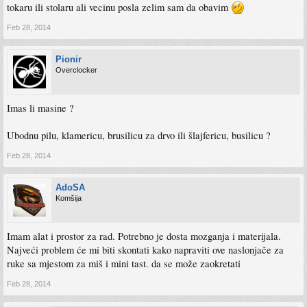
tokaru ili stolaru ali vecinu posla zelim sam da obavim
Feb 28, 2014
Pionir
Overclocker
Imas li masine ?
Ubodnu pilu, klamericu, brusilicu za drvo ili šlajfericu, busilicu ?
Feb 28, 2014
AdoSA
Komšija
Imam alat i prostor za rad. Potrebno je dosta mozganja i materijala.
Najveći problem će mi biti skontati kako napraviti ove naslonjače za
ruke sa mjestom za miš i mini tast. da se može zaokretati
Feb 28, 2014