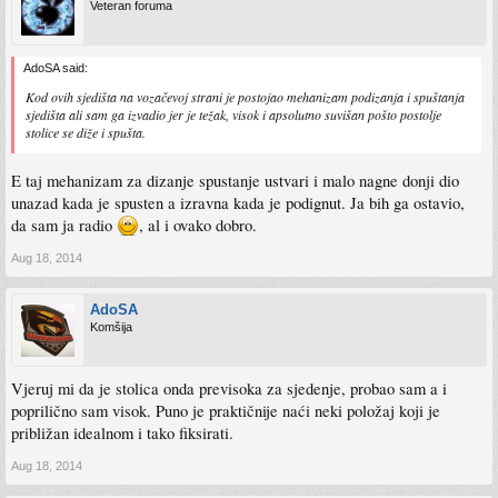
Veteran foruma
AdoSA said:
Kod ovih sjedišta na vozačevoj strani je postojao mehanizam podizanja i spuštanja
sjedišta ali sam ga izvadio jer je težak, visok i apsolutno suvišan pošto postolje
stolice se diže i spušta.
E taj mehanizam za dizanje spustanje ustvari i malo nagne donji dio
unazad kada je spusten a izravna kada je podignut. Ja bih ga ostavio,
da sam ja radio
, al i ovako dobro.
Aug 18, 2014
AdoSA
Komšija
Vjeruj mi da je stolica onda previsoka za sjedenje, probao sam a i
poprilično sam visok. Puno je praktičnije naći neki položaj koji je
približan idealnom i tako fiksirati.
Aug 18, 2014