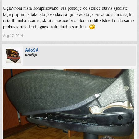
Uglavnom nista komplikovano. Na postolje od stolice stavis sjediste
koje pripremis tako sto poskidas sa njih sve sto je viska od shina, sajli i
ostalih mehanizama, skratis nosace brusilicom raidi visine i onda samo
probusis rupe i pritegnes malo duzim sarafima
Aug 17, 2014
AdoSA
Komšija