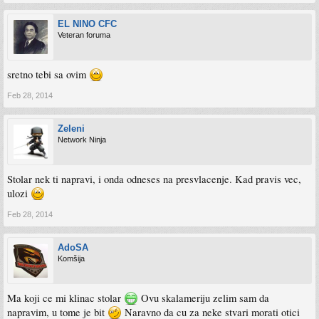
EL NINO CFC
Veteran foruma
sretno tebi sa ovim
Feb 28, 2014
Zeleni
Network Ninja
Stolar nek ti napravi, i onda odneses na presvlacenje. Kad pravis vec,
ulozi
Feb 28, 2014
AdoSA
Komšija
Ma koji ce mi klinac stolar
Ovu skalameriju zelim sam da
napravim, u tome je bit
Naravno da cu za neke stvari morati otici