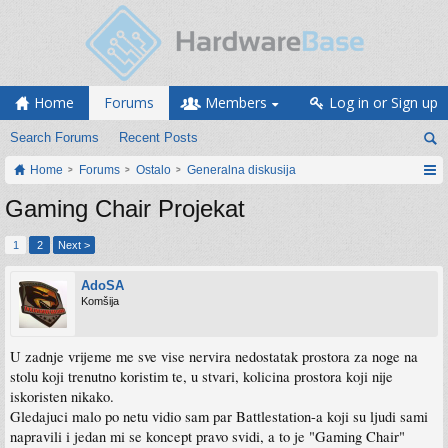
Home
Forums
Members
Log in or Sign up
Search Forums
Recent Posts
Home
Forums
Ostalo
Generalna diskusija
Gaming Chair Projekat
1
2
Next >
AdoSA
Komšija
U zadnje vrijeme me sve vise nervira nedostatak prostora za noge na
stolu koji trenutno koristim te, u stvari, kolicina prostora koji nije
iskoristen nikako.
Gledajuci malo po netu vidio sam par Battlestation-a koji su ljudi sami
napravili i jedan mi se koncept pravo svidi, a to je "Gaming Chair"