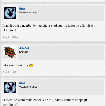
dmr
Veteran foruma
Imas li opciju nagiba donjeg dijela sjedista, na kojem sjedis, ili je
fiksirano?
Aug 18, 2014
AdoSA
Komšija
Fiksirano trenutno
Aug 18, 2014
dmr
Veteran foruma
ih steta, to meni puno znaci. Zar ta sjedista nemaju tu opciju
ugradjenu?