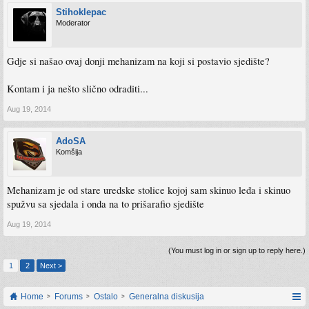
Stihoklepac
Moderator
Gdje si našao ovaj donji mehanizam na koji si postavio sjedište?
Kontam i ja nešto slično odraditi...
Aug 19, 2014
AdoSA
Komšija
Mehanizam je od stare uredske stolice kojoj sam skinuo leđa i skinuo
spužvu sa sjedala i onda na to prišarafio sjedište
Aug 19, 2014
(You must log in or sign up to reply here.)
1
2
Next >
Home
Forums
Ostalo
Generalna diskusija