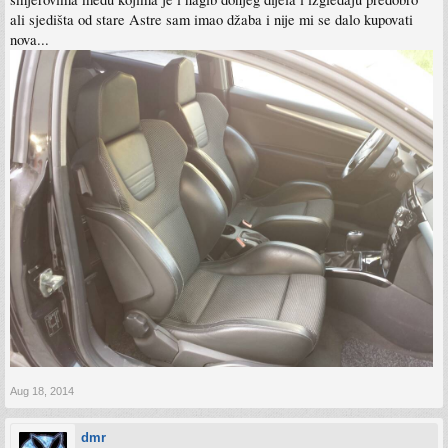
ali sjedišta od stare Astre sam imao džaba i nije mi se dalo kupovati
nova...
Aug 18, 2014
dmr