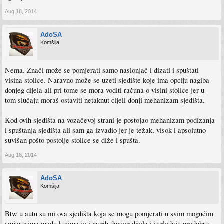
Aug 18, 2014
AdoSA
Komšija
Nema. Znači može se pomjerati samo naslonjač i dizati i spuštati
visina stolice. Naravno može se uzeti sjedište koje ima opciju nagiba
donjeg dijela ali pri tome se mora voditi računa o visini stolice jer u
tom slučaju moraš ostaviti netaknut cijeli donji mehanizam sjedišta.
Kod ovih sjedišta na vozačevoj strani je postojao mehanizam podizanja
i spuštanja sjedišta ali sam ga izvadio jer je težak, visok i apsolutno
suvišan pošto postolje stolice se diže i spušta.
Aug 18, 2014
AdoSA
Komšija
Btw u autu su mi ova sjedišta koja se mogu pomjerati u svim mogućim
smjerovima među kojima je i nagib donjeg dijela i izgledaju predobro