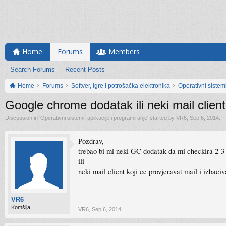
Home
Forums
Members
Search Forums
Recent Posts
Home
Forums
Softver, igre i potrošačka elektronika
Operativni sistemi
Google chrome dodatak ili neki mail client
Discussion in '
Operativni sistemi, aplikacije i programiranje
' started by
VR6
,
Sep 6, 2014
.
Pozdrav,
trebao bi mi neki GC dodatak da mi checkira 2-3 m
ili
neki mail client koji ce provjeravat mail i izbac
VR6
Komšija
VR6
,
Sep 6, 2014