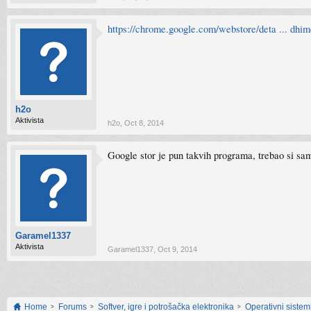
https://chrome.google.com/webstore/deta ... dhi
h2o
Aktivista
h2o
,
Oct 8, 2014
Google stor je pun takvih programa, trebao si sam
Garamel1337
Aktivista
Garamel1337
,
Oct 9, 2014
Home
Forums
Softver, igre i potrošačka elektronika
Operativni sistemi