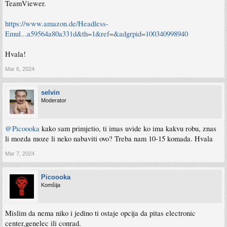
TeamViewer.
https://www.amazon.de/Headless-
Emul...a59564a80a331d&th=1&ref=&adgrpid=100340998940
Hvala!
Mar 6, 2024
selvin
Moderator
@Picoooka
kako sam primjetio, ti imas uvide ko ima kakvu robu, znas
li mozda moze li neko nabaviti ovo? Treba nam 10-15 komada. Hvala
Mar 7, 2024
Picoooka
Komšija
Mislim da nema niko i jedino ti ostaje opcija da pitas electronic
center,genelec ili conrad.