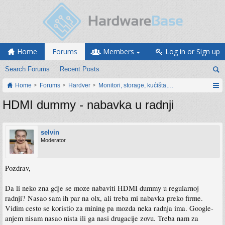
Home
Forums
Members
Log in or Sign up
Search Forums
Recent Posts
Home
Forums
Hardver
Monitori, storage, kućišta, periferija
HDMI dummy - nabavka u radnji
selvin
Moderator
Pozdrav,
Da li neko zna gdje se moze nabaviti HDMI dummy u regularnoj
radnji? Nasao sam ih par na olx, ali treba mi nabavka preko firme.
Vidim cesto se koristio za mining pa mozda neka radnja ima. Google-
anjem nisam nasao nista ili ga nasi drugacije zovu. Treba nam za