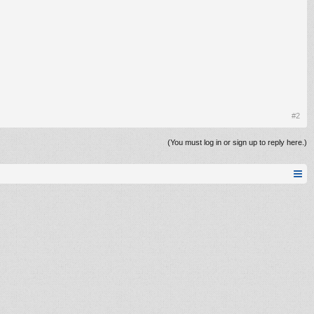
#2
(You must log in or sign up to reply here.)