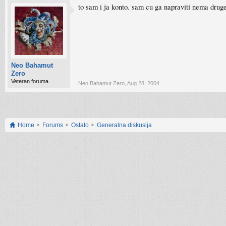
to sam i ja konto. sam cu ga napraviti nema drug
Neo Bahamut
Zero
Veteran foruma
Neo Bahamut Zero
,
Aug 28, 2004
Home
Forums
Ostalo
Generalna diskusija