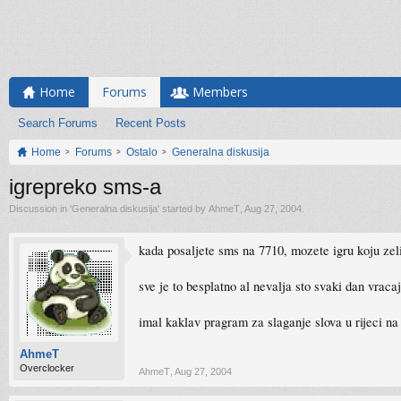
Home
Forums
Members
Search Forums
Recent Posts
Home
Forums
Ostalo
Generalna diskusija
igrepreko sms-a
Discussion in '
Generalna diskusija
' started by
AhmeT
,
Aug 27, 2004
.
kada posaljete sms na 7710, mozete igru koju zeli
sve je to besplatno al nevalja sto svaki dan vraca
imal kaklav pragram za slaganje slova u rijeci na
AhmeT
Overclocker
AhmeT
,
Aug 27, 2004