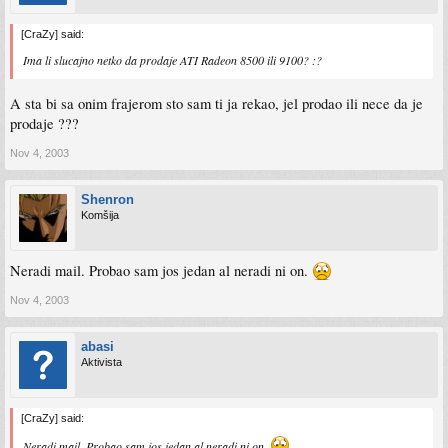
[CraZy] said:
Ima li slucajno netko da prodaje ATI Radeon 8500 ili 9100? :?
A sta bi sa onim frajerom sto sam ti ja rekao, jel prodao ili nece da je
prodaje ???
Nov 4, 2003
Shenron
Komšija
Neradi mail. Probao sam jos jedan al neradi ni on.
Nov 4, 2003
abasi
Aktivista
[CraZy] said:
Neradi mail. Probao sam jos jedan al neradi ni on.