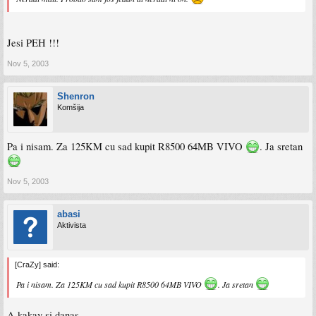
Jesi PEH !!!
Nov 5, 2003
Shenron
Komšija
Pa i nisam. Za 125KM cu sad kupit R8500 64MB VIVO
. Ja sretan
Nov 5, 2003
abasi
Aktivista
[CraZy] said:
Pa i nisam. Za 125KM cu sad kupit R8500 64MB VIVO
. Ja sretan
A kakav si danas.