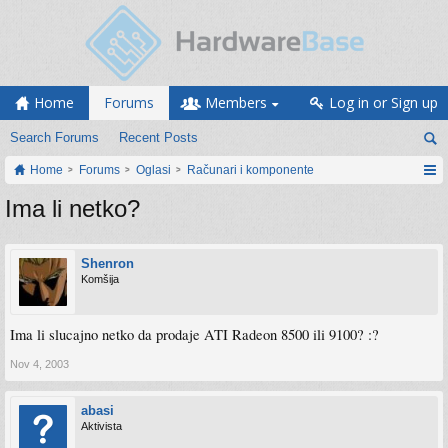
Home
Forums
Members
Log in or Sign up
Search Forums
Recent Posts
Home
Forums
Oglasi
Računari i komponente
Ima li netko?
Shenron
Komšija
Ima li slucajno netko da prodaje ATI Radeon 8500 ili 9100? :?
Nov 4, 2003
abasi
Aktivista