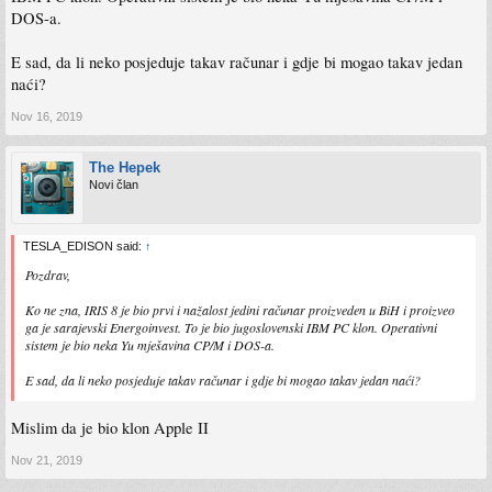
DOS-a.
E sad, da li neko posjeduje takav računar i gdje bi mogao takav jedan
naći?
Nov 16, 2019
The Hepek
Novi član
TESLA_EDISON said:
↑
Pozdrav,
Ko ne zna, IRIS 8 je bio prvi i nažalost jedini računar proizveden u BiH i proizveo
ga je sarajevski Energoinvest. To je bio jugoslovenski IBM PC klon. Operativni
sistem je bio neka Yu mješavina CP/M i DOS-a.
E sad, da li neko posjeduje takav računar i gdje bi mogao takav jedan naći?
Mislim da je bio klon Apple II
Nov 21, 2019