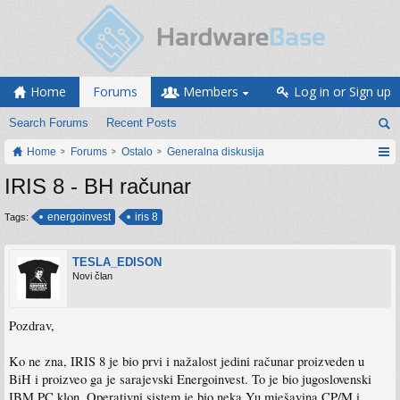
Home
Forums
Members
Log in or Sign up
Search Forums
Recent Posts
Home
Forums
Ostalo
Generalna diskusija
IRIS 8 - BH računar
energoinvest
iris 8
Tags:
TESLA_EDISON
Novi član
Pozdrav,
Ko ne zna, IRIS 8 je bio prvi i nažalost jedini računar proizveden u
BiH i proizveo ga je sarajevski Energoinvest. To je bio jugoslovenski
IBM PC klon. Operativni sistem je bio neka Yu mješavina CP/M i