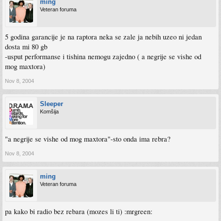
ming
Veteran foruma
5 godina garancije je na raptora neka se zale ja nebih uzeo ni jedan
dosta mi 80 gb
-usput performanse i tishina nemogu zajedno ( a negrije se vishe od
mog maxtora)
Nov 8, 2004
Sleeper
Komšija
"a negrije se vishe od mog maxtora"-sto onda ima rebra?
Nov 8, 2004
ming
Veteran foruma
pa kako bi radio bez rebara (mozes li ti) :mrgreen: