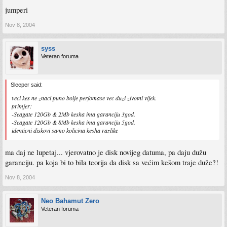
jumperi
Nov 8, 2004
syss
Veteran foruma
Sleeper said:
veci kes ne znaci puno bolje perfomase vec duzi zivotni vijek.
primjer:
-Seagate 120Gb & 2Mb kesha ima garanciju 3god.
-Seagate 120Gb & 8Mb kesha ima garanciju 5god.
identicni diskovi samo kolicina kesha razlike
ma daj ne lupetaj... vjerovatno je disk novijeg datuma, pa daju dužu
garanciju. pa koja bi to bila teorija da disk sa većim kešom traje duže?!
Nov 8, 2004
Neo Bahamut Zero
Veteran foruma