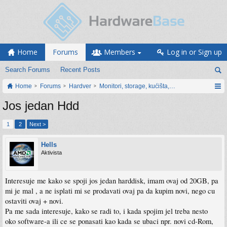
Home
Forums
Members
Log in or Sign up
Search Forums
Recent Posts
Home
Forums
Hardver
Monitori, storage, kućišta, periferija
Jos jedan Hdd
1
2
Next >
Hells
Aktivista
Interesuje me kako se spoji jos jedan harddisk, imam ovaj od 20GB, pa
mi je mal , a ne isplati mi se prodavati ovaj pa da kupim novi, nego cu
ostaviti ovaj + novi.
Pa me sada interesuje, kako se radi to, i kada spojim jel treba nesto
oko software-a ili ce se ponasati kao kada se ubaci npr. novi cd-Rom,