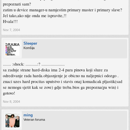
prepoznati sam?
zatim u device manager-u namjestim primary master i primary slave?
Jel tako,ako nije onda me ispravite,!!
Hvala!!!
Nov 7, 2004
Sleeper
Komšija
....... :shock: ..........:? ....................
sa zadnje strane hard-diska ima 2-4 para pinova koji sluze za
odredivanje rada harda.objasnjenje je obicno na naljepnici odozgo .
znaci uzes hard procitas uputstvo i stavis onaj komadicak pljastik(sad
se nemogu sjetit kak se zove) gdje treba.bios ga prepozna(pa win) i
gotovo!
Nov 8, 2004
ming
Veteran foruma