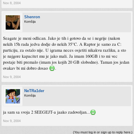
Nov 8, 2004
Shenron
Komšija
Seagate je meni odlican. Jako je tih i gotovo da se i negrije (nakon
nekih 15h rada jedva dodje do nekih 35°C. A Raptor je samo za C:
particiju, za ostalo nije. U igrama neces osjetiti nikakvu razliku, a sto
je najgore kapacitet mu je jako mali. Ja imam 160GB i to mi vec
postaje biti premalo (imam jos kojih 20 GB slobodno). Taman jos jedan
ovakav bi mi dobro dosao
.
Nov 9, 2004
NeTRa1der
Komšija
ja sam sa svoja 2 SEEGEJT-a jaako zadovoljan...
Nov 9, 2004
(You must log in or sign up to reply here.)