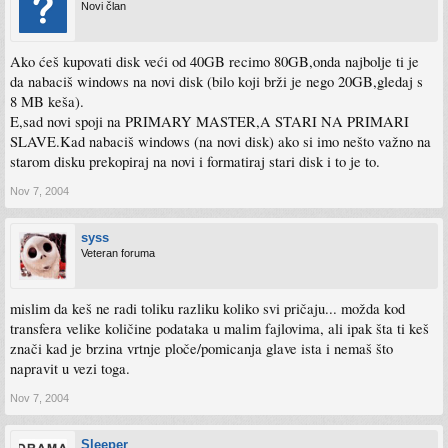
Novi član
Ako ćeš kupovati disk veći od 40GB recimo 80GB,onda najbolje ti je
da nabaciš windows na novi disk (bilo koji brži je nego 20GB,gledaj s
8 MB keša).
E,sad novi spoji na PRIMARY MASTER,A STARI NA PRIMARI
SLAVE.Kad nabaciš windows (na novi disk) ako si imo nešto važno na
starom disku prekopiraj na novi i formatiraj stari disk i to je to.
Nov 7, 2004
syss
Veteran foruma
mislim da keš ne radi toliku razliku koliko svi pričaju... možda kod
transfera velike količine podataka u malim fajlovima, ali ipak šta ti keš
znači kad je brzina vrtnje ploče/pomicanja glave ista i nemaš što
napravit u vezi toga.
Nov 7, 2004
Sleeper