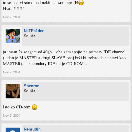
to se pojavi samo pod nekim slovom npr (H
Hvala!!!!!!!
Nov 7, 2004
NeTRa1der
Komšija
ja imam 2x seagate od 40gb....oba sam spojio na primary IDE channel
(jedan je MASTER a drugi SLAVE-onaj brži bi trebao da se stavi kao
MASTER)...a secondary IDE mi je CD-ROM...
Nov 7, 2004
Shenron
Komšija
Isto ko CD-rom
Nov 7, 2004
Nehrudin