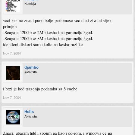
Komšija
veci kes ne znaci puno bolje perfomase vec duzi zivotni vijek.
primjer:
-Seagate 120Gb & 2Mb kesha ima garanciju 3god.
-Seagate 120Gb & 8Mb kesha ima garanciju 5god.
identicni diskovi samo kolicina kesha razlike
Nov 7, 2004
djambo
Aktivista
i brzi je kod trazenja podataka sa 8 cache
Nov 7, 2004
Hells
Aktivista
Znaci, ubacim hdd i spojim ga kao i cd-rom, i windows ce ga