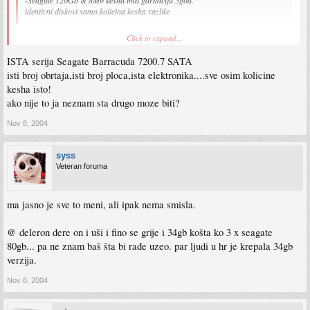
identicni diskovi samo kolicina kesha razlike
ma daj ne lupetaj... vjerovatno je disk novijeg datuma, pa daju dužu garanciju. pa
Click to expand...
koja bi to bila teorija da disk sa većim kešom traje duže?!
ISTA serija Seagate Barracuda 7200.7 SATA
isti broj obrtaja,isti broj ploca,ista elektronika....sve osim kolicine
kesha isto!
ako nije to ja neznam sta drugo moze biti?
Nov 8, 2004
syss
Veteran foruma
ma jasno je sve to meni, ali ipak nema smisla.
@ deleron dere on i uši i fino se grije i 34gb košta ko 3 x seagate
80gb... pa ne znam baš šta bi rađe uzeo. par ljudi u hr je krepala 34gb
verzija.
Nov 8, 2004