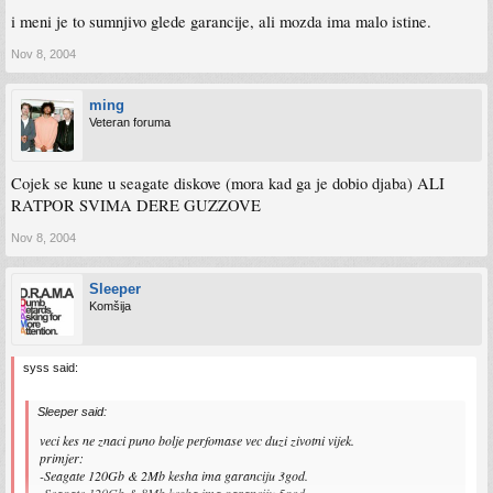
i meni je to sumnjivo glede garancije, ali mozda ima malo istine.
Nov 8, 2004
ming
Veteran foruma
Cojek se kune u seagate diskove (mora kad ga je dobio djaba) ALI
RATPOR SVIMA DERE GUZZOVE
Nov 8, 2004
Sleeper
Komšija
syss said:
Sleeper said:
veci kes ne znaci puno bolje perfomase vec duzi zivotni vijek.
primjer:
-Seagate 120Gb & 2Mb kesha ima garanciju 3god.
-Seagate 120Gb & 8Mb kesha ima garanciju 5god.