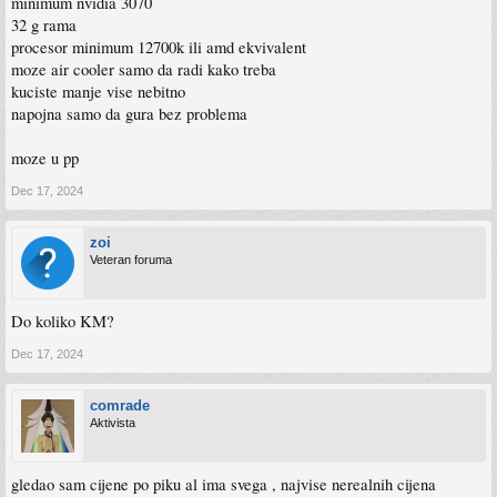
minimum nvidia 3070
32 g rama
procesor minimum 12700k ili amd ekvivalent
moze air cooler samo da radi kako treba
kuciste manje vise nebitno
napojna samo da gura bez problema
moze u pp
Dec 17, 2024
zoi
Veteran foruma
Do koliko KM?
Dec 17, 2024
comrade
Aktivista
gledao sam cijene po piku al ima svega , najvise nerealnih cijena