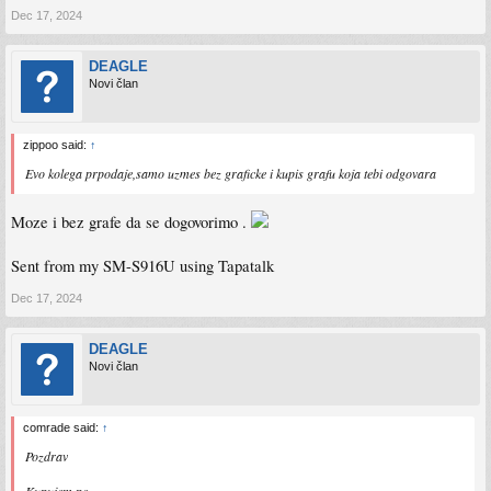
Dec 17, 2024
DEAGLE
Novi član
zippoo said:
↑
Evo kolega prpodaje,samo uzmes bez graficke i kupis grafu koja tebi odgovara
Moze i bez grafe da se dogovorimo .
Sent from my SM-S916U using Tapatalk
Dec 17, 2024
DEAGLE
Novi član
comrade said:
↑
Pozdrav
Kupujem pc