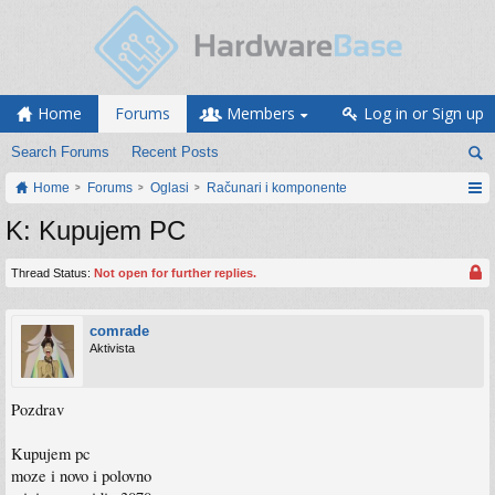
Home
Forums
Members
Log in or Sign up
Search Forums
Recent Posts
Home
Forums
Oglasi
Računari i komponente
K: Kupujem PC
Thread Status:
Not open for further replies.
comrade
Aktivista
Pozdrav
Kupujem pc
moze i novo i polovno