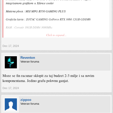
integrisanom grafikom + Xilence cooler
Maticna ploca : MSI MPG B550 GAMING PLUS
Graficka karta : ZOTAC GAMING GeForce RTX 3060 12GB GDDR6
RAM : Corsair 16GB DDR4 3000Mhz
Click to expand...
Napajanje : Be quiet! Pure power 11, 600W, 80+ Gold, ATX
SSD : Samsung EVO 970 M.2 500GB
Dec 17, 2024
Kuciste : C-3 SAPHIR 3 RGB coolera , kaljeno
Reventon
Cijena 1250 KM
Veteran foruma
Moze se fin racunar sklopit za taj budzet 2-3 milje i sa novim
komponentama. Jedino grafu polovnu ganjat.
Dec 17, 2024
zippoo
Veteran foruma