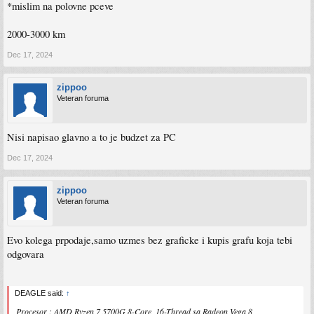
*mislim na polovne pceve
2000-3000 km
Dec 17, 2024
zippoo
Veteran foruma
Nisi napisao glavno a to je budzet za PC
Dec 17, 2024
zippoo
Veteran foruma
Evo kolega prpodaje,samo uzmes bez graficke i kupis grafu koja tebi
odgovara
DEAGLE said:
↑
Procesor : AMD Ryzen 7 5700G 8-Core, 16-Thread sa Radeon Vega 8