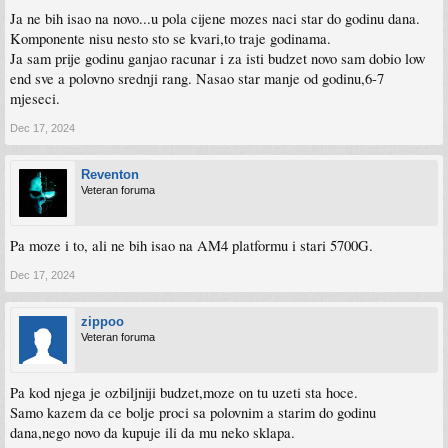
Ja ne bih isao na novo...u pola cijene mozes naci star do godinu dana.
Komponente nisu nesto sto se kvari,to traje godinama.
Ja sam prije godinu ganjao racunar i za isti budzet novo sam dobio low
end sve a polovno srednji rang. Nasao star manje od godinu,6-7
mjeseci.
Sent from my SM-S916U using Tapatalk
Dec 17, 2024
Reventon
Veteran foruma
Pa moze i to, ali ne bih isao na AM4 platformu i stari 5700G.
Dec 17, 2024
zippoo
Veteran foruma
Pa kod njega je ozbiljniji budzet,moze on tu uzeti sta hoce.
Samo kazem da ce bolje proci sa polovnim a starim do godinu
dana,nego novo da kupuje ili da mu neko sklapa.