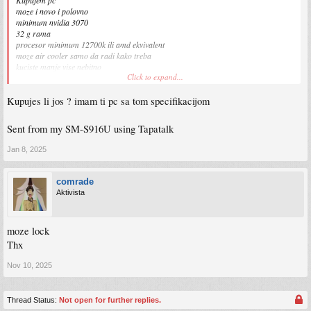
moze i novo i polovno
minimum nvidia 3070
32 g rama
procesor minimum 12700k ili amd ekvivalent
moze air cooler samo da radi kako treba
kuciste manje vise nebitno
Click to expand...
napojna samo da gura bez problema
Kupujes li jos ? imam ti pc sa tom specifikacijom
moze u pp
Sent from my SM-S916U using Tapatalk
Jan 8, 2025
comrade
Aktivista
moze lock
Thx
Nov 10, 2025
Thread Status:
Not open for further replies.