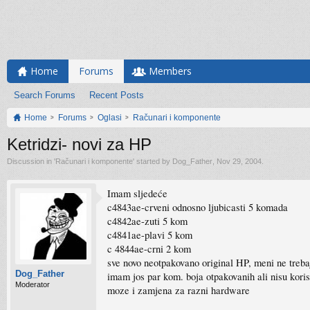
Home
Forums
Members
Search Forums
Recent Posts
Home
Forums
Oglasi
Računari i komponente
Ketridzi- novi za HP
Discussion in '
Računari i komponente
' started by
Dog_Father
,
Nov 29, 2004
.
Imam sljedeće
c4843ae-crveni odnosno ljubicasti 5 komada
c4842ae-zuti 5 kom
c4841ae-plavi 5 kom
c 4844ae-crni 2 kom
sve novo neotpakovano original HP, meni ne treba
Dog_Father
imam jos par kom. boja otpakovanih ali nisu korist
Moderator
moze i zamjena za razni hardware