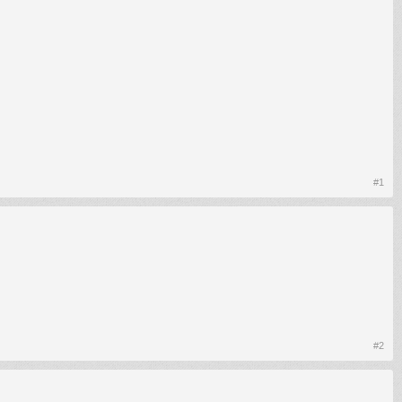
#1
#2