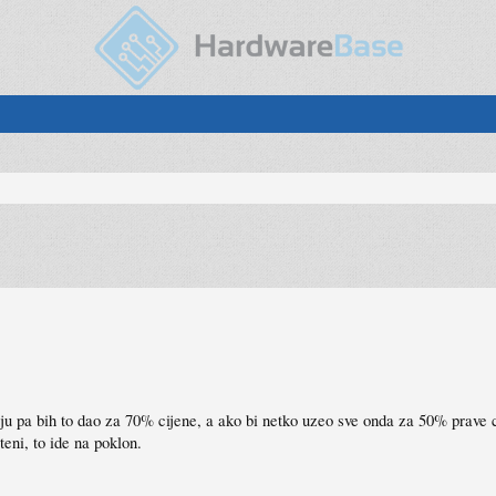
ju pa bih to dao za 70% cijene, a ako bi netko uzeo sve onda za 50% prave c
eni, to ide na poklon.