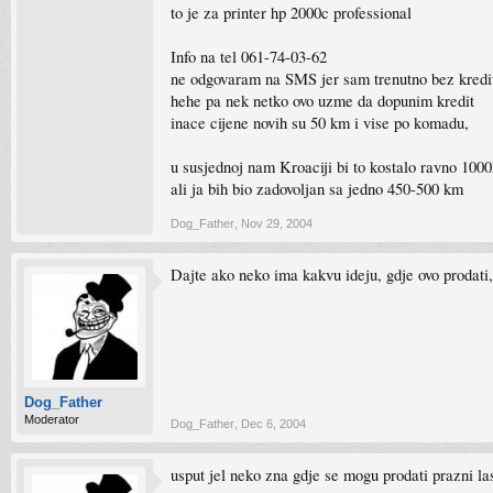
to je za printer hp 2000c professional
Info na tel 061-74-03-62
ne odgovaram na SMS jer sam trenutno bez kredi
hehe pa nek netko ovo uzme da dopunim kredit
inace cijene novih su 50 km i vise po komadu,
u susjednoj nam Kroaciji bi to kostalo ravno 100
ali ja bih bio zadovoljan sa jedno 450-500 km
Dog_Father
,
Nov 29, 2004
Dajte ako neko ima kakvu ideju, gdje ovo prodati, 
Dog_Father
Moderator
Dog_Father
,
Dec 6, 2004
usput jel neko zna gdje se mogu prodati prazni l