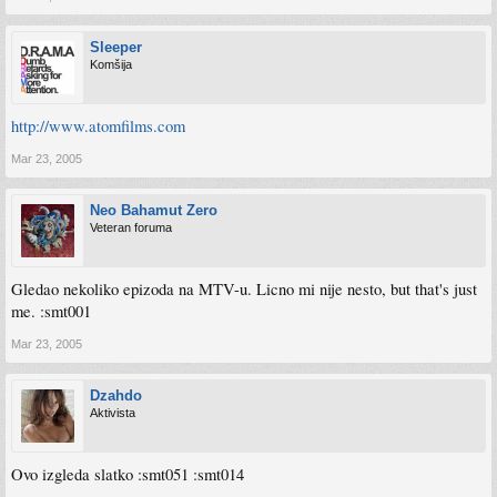
Sleeper
Komšija
http://www.atomfilms.com
Mar 23, 2005
Neo Bahamut Zero
Veteran foruma
Gledao nekoliko epizoda na MTV-u. Licno mi nije nesto, but that's just
me. :smt001
Mar 23, 2005
Dzahdo
Aktivista
Ovo izgleda slatko :smt051 :smt014