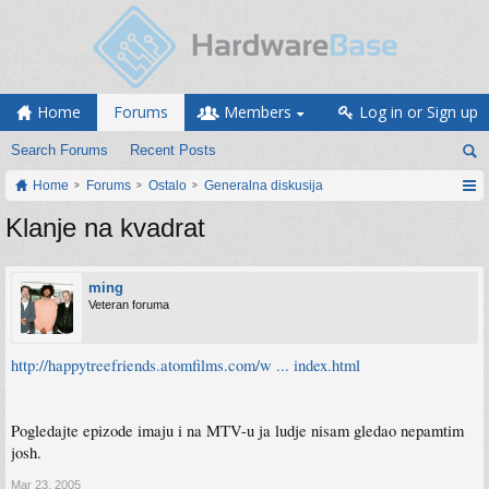
Home
Forums
Members
Log in or Sign up
Search Forums
Recent Posts
Home
Forums
Ostalo
Generalna diskusija
Klanje na kvadrat
ming
Veteran foruma
http://happytreefriends.atomfilms.com/w ... index.html
Pogledajte epizode imaju i na MTV-u ja ludje nisam gledao nepamtim
josh.
Mar 23, 2005