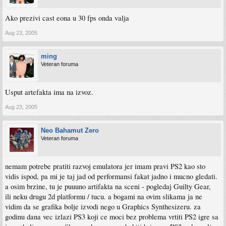
Ako prezivi cast eona u 30 fps onda valja
Aug 23, 2005
ming
Veteran foruma
Usput artefakta ima na izvoz.
Aug 23, 2005
Neo Bahamut Zero
Veteran foruma
nemam potrebe pratiti razvoj emulatora jer imam pravi PS2 kao sto
vidis ispod, pa mi je taj jad od performansi fakat jadno i mucno gledati.
a osim brzine, tu je puuuno artifakta na sceni - pogledaj Guilty Gear,
ili neku drugu 2d platformu / tucu. a bogami na ovim slikama ja ne
vidim da se grafika bolje izvodi nego u Graphics Synthesizeru. za
godinu dana vec izlazi PS3 koji ce moci bez problema vrtiti PS2 igre sa