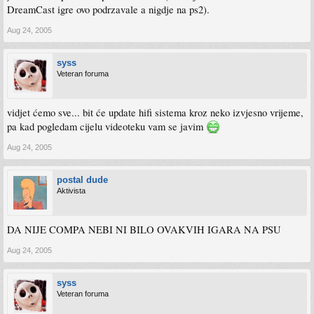
DreamCast igre ovo podrzavale a nigdje na ps2).
Aug 24, 2005
syss
Veteran foruma
vidjet ćemo sve... bit će update hifi sistema kroz neko izvjesno vrijeme,
pa kad pogledam cijelu videoteku vam se javim
Aug 24, 2005
postal dude
Aktivista
DA NIJE COMPA NEBI NI BILO OVAKVIH IGARA NA PSU
Aug 24, 2005
syss
Veteran foruma