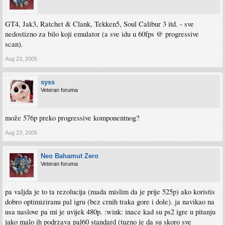
GT4, Jak3, Ratchet & Clank, Tekken5, Soul Calibur 3 itd. - sve
nedostizno za bilo koji emulator (a sve idu u 60fps @ progressive
scan).
Aug 23, 2005
syss
Veteran foruma
može 576p preko progressive komponentnog?
Aug 23, 2005
Neo Bahamut Zero
Veteran foruma
pa valjda je to ta rezolucija (mada mislim da je prije 525p) ako koristis
dobro optimiziranu pal igru (bez crnih traka gore i dole). ja navikao na
usa naslove pa mi je uvijek 480p. :wink: inace kad su ps2 igre u pitanju
jako malo ih podrzava pal60 standard (tuzno je da su skoro sve