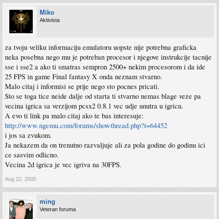
Miko
Aktivista
za tvoju veliku informaciju emulatoru uopste nije potrebna graficka
neka posebna nego mu je potreban procesor i njegove instrukcije tacnije
sse i sse2 a ako ti smatras sempron 2500+ nekim procesorom i da ide
25 FPS in game Final fantasy X onda neznam stvarno.
Malo citaj i informisi se prije nego sto pocnes pricati.
Sto se toga tice neide dalje od starta ti stvarno nemas blage veze pa
vecina igrica sa verzijom pcsx2 0.8.1 vec udje unutra u igricu.
A evo ti link pa malo citaj ako te bas interesuje:
http://www.ngemu.com/forums/showthread.php?t=64452
i jos sa zvukom.
Ja nekazem da on trenutno razvaljuje ali za pola godine do godinu ici
ce sasvim odlicno.
Vecina 2d igrica je vec igriva na 30FPS.
Aug 22, 2005
ming
Veteran foruma