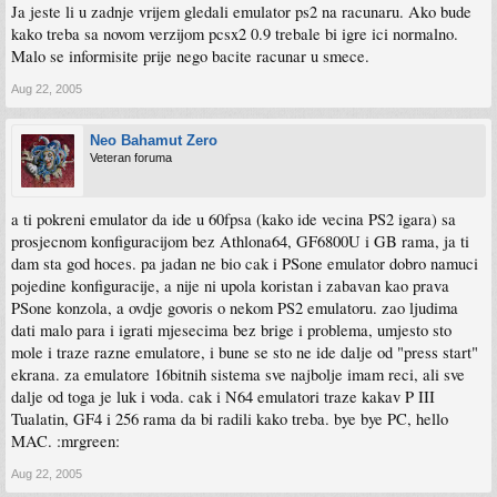
Ja jeste li u zadnje vrijem gledali emulator ps2 na racunaru. Ako bude
kako treba sa novom verzijom pcsx2 0.9 trebale bi igre ici normalno.
Malo se informisite prije nego bacite racunar u smece.
Aug 22, 2005
Neo Bahamut Zero
Veteran foruma
a ti pokreni emulator da ide u 60fpsa (kako ide vecina PS2 igara) sa
prosjecnom konfiguracijom bez Athlona64, GF6800U i GB rama, ja ti
dam sta god hoces. pa jadan ne bio cak i PSone emulator dobro namuci
pojedine konfiguracije, a nije ni upola koristan i zabavan kao prava
PSone konzola, a ovdje govoris o nekom PS2 emulatoru. zao ljudima
dati malo para i igrati mjesecima bez brige i problema, umjesto sto
mole i traze razne emulatore, i bune se sto ne ide dalje od "press start"
ekrana. za emulatore 16bitnih sistema sve najbolje imam reci, ali sve
dalje od toga je luk i voda. cak i N64 emulatori traze kakav P III
Tualatin, GF4 i 256 rama da bi radili kako treba. bye bye PC, hello
MAC. :mrgreen:
Aug 22, 2005