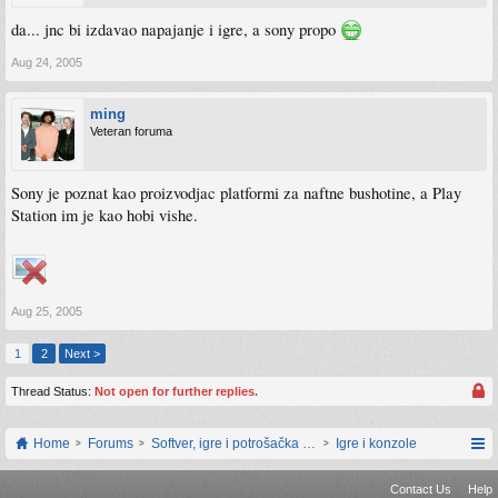
da... jnc bi izdavao napajanje i igre, a sony propo
Aug 24, 2005
ming
Veteran foruma
Sony je poznat kao proizvodjac platformi za naftne bushotine, a Play
Station im je kao hobi vishe.
Aug 25, 2005
1
2
Next >
Thread Status:
Not open for further replies.
Home
Forums
Softver, igre i potrošačka elektronika
Igre i konzole
Contact Us
Help