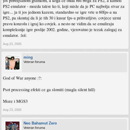
jos poboljsanom grafikom, a koga ce onda biti briga za PS2, a kamoli
PS2 emulator - mozda takve ko ti, koji misle da je PC najbolja stvar za
igre... ja ti jos jednom kazem, standardno se igre vrte u 60fps-a na
PS2, pa skontaj da li je tih 30 i kusur fps-a prihvatljivo. covjece uzmi
pravu konzolu i igraj ko covjek. a nesto ne vidim da se emuliraju
kompleksnije igre poslije 2002. godine, vjerovatno je tezak zalogaj za
emulator. :lol:
Aug 23, 2005
ming
Veteran foruma
God of War anyone :?:
Psot processing efekti ce ga slomiti (magla silent hill)
Moze i MGS3
Aug 23, 2005
Neo Bahamut Zero
Veteran foruma