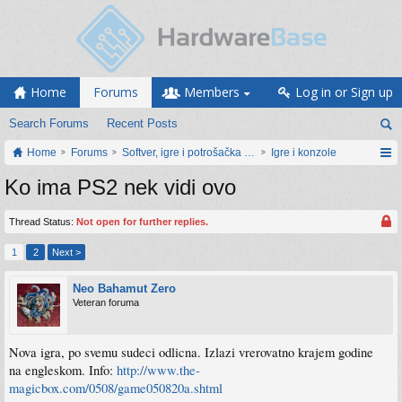
Home
Forums
Members
Log in or Sign up
Search Forums
Recent Posts
Home
Forums
Softver, igre i potrošačka elektronika
Igre i konzole
Ko ima PS2 nek vidi ovo
Thread Status:
Not open for further replies.
1
2
Next >
Neo Bahamut Zero
Veteran foruma
Nova igra, po svemu sudeci odlicna. Izlazi vrerovatno krajem godine
na engleskom. Info:
http://www.the-
magicbox.com/0508/game050820a.shtml