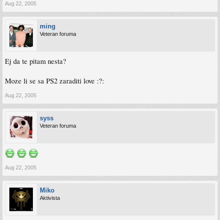
Aug 22, 2005
ming
Veteran foruma
Ej da te pitam nesta?
Moze li se sa PS2 zaraditi love :?:
Aug 22, 2005
syss
Veteran foruma
Aug 22, 2005
Miko
Aktivista