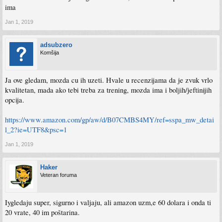
ima
Jan 1, 2019
adsubzero
Komšija
Ja ove gledam, mozda cu ih uzeti. Hvale u recenzijama da je zvuk vrlo
kvalitetan, mada ako tebi treba za trening, mozda ima i boljih/jeftinijih
opcija.
https://www.amazon.com/gp/aw/d/B07CMBS4MY/ref=sspa_mw_detai
l_2?ie=UTF8&psc=1
Jan 1, 2019
Haker
Veteran foruma
Iygledaju super, sigurno i valjaju, ali amazon uzm,e 60 dolara i onda ti
20 vrate, 40 im poštarina.