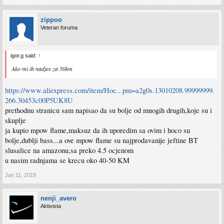
zippoo
Veteran foruma
igor.g said:
↑
Ako mi ih nadjes za 50km
https://www.aliexpress.com/item/Hoc...pm=a2g0s.13010208.99999999.
266.30453c00P5UK8U
prethodnu stranicu sam napisao da su bolje od mnogih drugih,koje su i
skuplje
ja kupio mpow flame,maksuz da ih uporedim sa ovim i hoco su
bolje,dublji bass...a ove mpow flame su najprodavanije jeftine BT
slusalice na amazonu,sa preko 4.5 ocjenom
u nasim radnjama se krecu oko 40-50 KM
Jan 11, 2019
nenji_avero
Aktivista