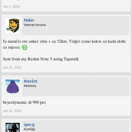
Jan 1, 2019
Haker
Veteran foruma
Ja naručio ove anker slim + za 52km. Vidjet ćemo kakve su kada dođu
za mjesec
Sent from my Redmi Note 5 using Tapatalk
Jan 11, 2019
thes1nt
Aktivista
beyerdynamic dt 990 pro
Jan 11, 2019
igor.g
Komšija