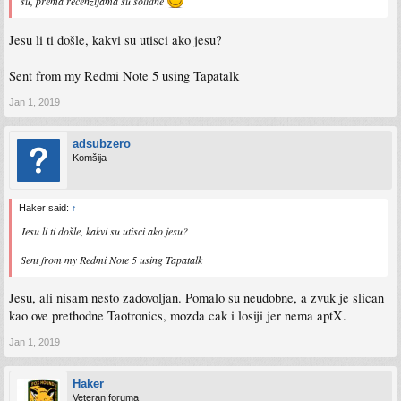
su, prema recenzijama su solidne
Jesu li ti došle, kakvi su utisci ako jesu?
Sent from my Redmi Note 5 using Tapatalk
Jan 1, 2019
adsubzero
Komšija
Haker said:
↑
Jesu li ti došle, kakvi su utisci ako jesu?
Sent from my Redmi Note 5 using Tapatalk
Jesu, ali nisam nesto zadovoljan. Pomalo su neudobne, a zvuk je slican
kao ove prethodne Taotronics, mozda cak i losiji jer nema aptX.
Jan 1, 2019
Haker
Veteran foruma