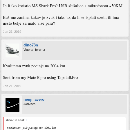
Je li iko koristio MS Shark Pro? USB slušalice s mikrofonom ~50KM
Baš me zanima kakav je zvuk i tako to, da li se isplati uzeti, ili ima
nešto bolje za malo više para?
Jan 21, 2019
dino73n
Veteran foruma
Kvalitetan zvuk pocinje na 200+ km
Sent from my Mate10pro using TapatalkPro
Jan 21, 2019
nenji_avero
Aktivista
dino73n said:
↑
Kvalitetan zvuk pocinje na 200+ km