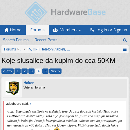
Home
Forums
Members
Log in or Sign up
Search Forums
Recent Posts
Forums
...
TV, Hi-Fi, telefoni, tableti, satovi, IoT oprema
Koje slusalice da kupim do cca 50KM
< Prev
1
2
3
4
5
Next >
Haker
Veteran foruma
adsubzero said:
↑
Anker Soundbuds varijante ne izgledaju lose. Ja sam do sada koristio Taotronics
TT-BH07 (35 dolara tada) i iako nije zvuk nije ni blizu kao kod skupljih slusalica,
odlicna je izolacija. Posto je baterija dosta oslabila, odlucio sam da promijenim, pa
sam narucio za ~30 dolara Huawei Honor xSport. Vidjet cemo kada dodju kakve