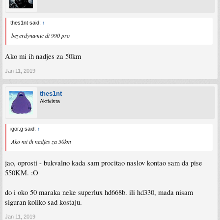
thes1nt said:
↑
beyerdynamic dt 990 pro
Ako mi ih nadjes za 50km
Jan 11, 2019
thes1nt
Aktivista
igor.g said:
↑
Ako mi ih nadjes za 50km
jao, oprosti - bukvalno kada sam procitao naslov kontao sam da pise
550KM. :O
do i oko 50 maraka neke superlux hd668b. ili hd330, mada nisam
siguran koliko sad kostaju.
Jan 11, 2019