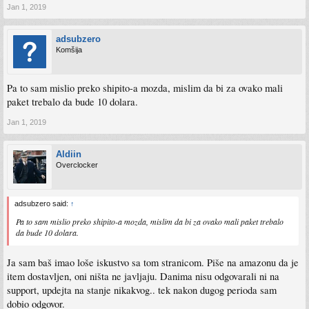
Jan 1, 2019
adsubzero
Komšija
Pa to sam mislio preko shipito-a mozda, mislim da bi za ovako mali
paket trebalo da bude 10 dolara.
Jan 1, 2019
Aldiin
Overclocker
adsubzero said:
↑
Pa to sam mislio preko shipito-a mozda, mislim da bi za ovako mali paket trebalo
da bude 10 dolara.
Ja sam baš imao loše iskustvo sa tom stranicom. Piše na amazonu da je
item dostavljen, oni ništa ne javljaju. Danima nisu odgovarali ni na
support, updejta na stanje nikakvog.. tek nakon dugog perioda sam
dobio odgovor.