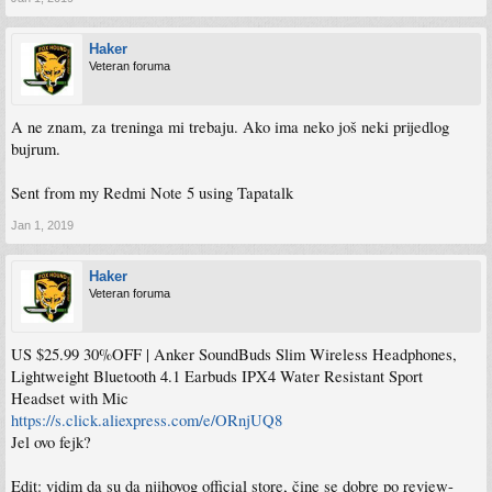
Haker
Veteran foruma
A ne znam, za treninga mi trebaju. Ako ima neko još neki prijedlog
bujrum.
Sent from my Redmi Note 5 using Tapatalk
Jan 1, 2019
Haker
Veteran foruma
US $25.99 30%OFF | Anker SoundBuds Slim Wireless Headphones,
Lightweight Bluetooth 4.1 Earbuds IPX4 Water Resistant Sport
Headset with Mic
https://s.click.aliexpress.com/e/ORnjUQ8
Jel ovo fejk?
Edit: vidim da su da njihovog official store, čine se dobre po review-