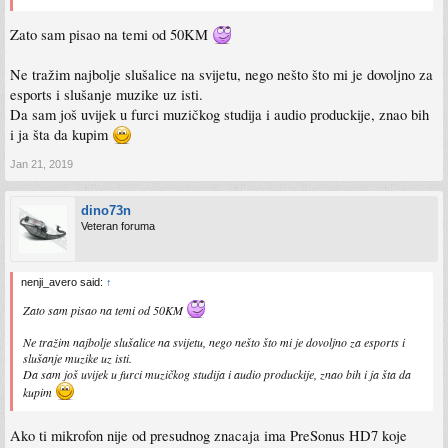
Zato sam pisao na temi od 50KM
Ne tražim najbolje slušalice na svijetu, nego nešto što mi je dovoljno za
esports i slušanje muzike uz isti.
Da sam još uvijek u furci muzičkog studija i audio produckije, znao bih
i ja šta da kupim
Jan 21, 2019
dino73n
Veteran foruma
nenji_avero said:
↑
Zato sam pisao na temi od 50KM
Ne tražim najbolje slušalice na svijetu, nego nešto što mi je dovoljno za esports i
slušanje muzike uz isti.
Da sam još uvijek u furci muzičkog studija i audio produckije, znao bih i ja šta da
kupim
Ako ti mikrofon nije od presudnog znacaja ima PreSonus HD7 koje