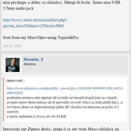
nisu preskupe a dobre su slušalice. Mnogi ih hvale. Samo nisu USB.
3.5mm audio jack
http://www.artist.ba/mex/artikal.php?
glavna_kat=29&kat=125&art=5840
Sent from my Mate10pro using TapatalkPro
Jan 21, 2019
Ronaldo_9
Aktivista
zippoo said:
↑
https://www.aliexpress.com/item/Hoc...pm=a2g0s.13010208.99999999.266.30453c
00P5UK8U
prethodnu stranicu sam napisao da su bolje od mnogih drugih,koje su i skuplje
ja kupio mpow flame,maksuz da ih uporedim sa ovim i hoco su bolje,dublji bass...a
ove mpow flame su najprodavanije jeftine BT slusalice na amazonu,sa preko 4.5
ocjenom
u nasim radnjama se krecu oko 40-50 KM
Interesuje me Zippoo druže, mogu li se ove tvoje Hoco slušalice na