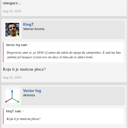
omoguce...
Aug 15, 2019
KingT
Veteran foruma
Vector Ing said:
↑
Dogovorio sam se za 1650 v2,samo da odem do njega da zamjenimo. E sad me bas
zanima jel moguce izvesti ovo sto kaze el nino,da se ubaci nvme
Koja ti je maticna ploca?
Aug 15, 2019
Vector Ing
Aktivista
KingT said:
↑
Koja ti je maticna ploca?