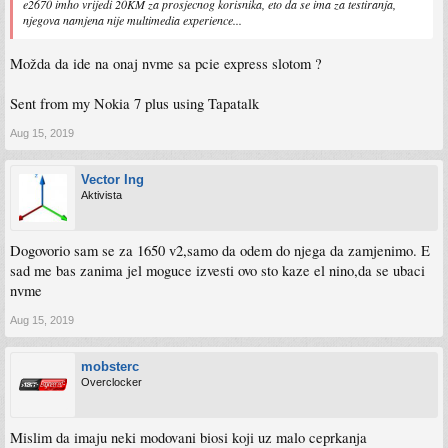
e2670 imho vrijedi 20KM za prosjecnog korisnika, eto da se ima za testiranja,
njegova namjena nije multimedia experience...
Možda da ide na onaj nvme sa pcie express slotom ?
Sent from my Nokia 7 plus using Tapatalk
Aug 15, 2019
Vector Ing
Aktivista
Dogovorio sam se za 1650 v2,samo da odem do njega da zamjenimo. E
sad me bas zanima jel moguce izvesti ovo sto kaze el nino,da se ubaci
nvme
Aug 15, 2019
mobsterc
Overclocker
Mislim da imaju neki modovani biosi koji uz malo ceprkanja