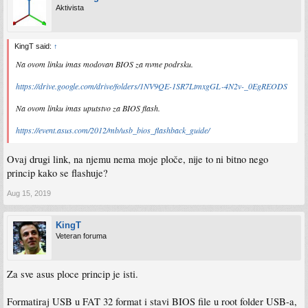
Aktivista
KingT said:
↑
Na ovom linku imas modovan BIOS za nvme podrsku.
https://drive.google.com/drive/folders/1NV9QE-1SR7LtmxgGL-4N2v-_0EgREODS
Na ovom linku imas uputstvo za BIOS flash.
https://event.asus.com/2012/mb/usb_bios_flashback_guide/
Ovaj drugi link, na njemu nema moje ploče, nije to ni bitno nego
princip kako se flashuje?
Aug 15, 2019
KingT
Veteran foruma
Za sve asus ploce princip je isti.
Formatiraj USB u FAT 32 format i stavi BIOS file u root folder USB-a,