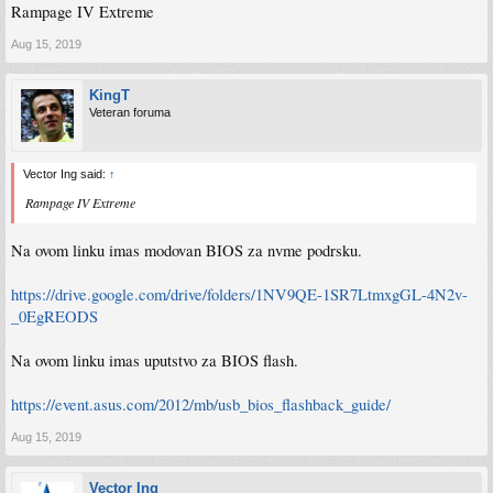
Rampage IV Extreme
Aug 15, 2019
KingT
Veteran foruma
Vector Ing said:
↑
Rampage IV Extreme
Na ovom linku imas modovan BIOS za nvme podrsku.
https://drive.google.com/drive/folders/1NV9QE-1SR7LtmxgGL-4N2v-
_0EgREODS
Na ovom linku imas uputstvo za BIOS flash.
https://event.asus.com/2012/mb/usb_bios_flashback_guide/
Aug 15, 2019
Vector Ing