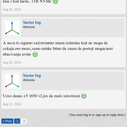
Ima i kod mene, 1TB NVMe
Aug 15, 2019
Vector Ing
Aktivista
A necu to sigurno sad,trenutno imam izdataka koji ne mogu da
cekaju,ovo moze,samo minke bitno da znam da postoji mogucnost
ubacivanja nvme
Aug 16, 2019
Vector Ing
Aktivista
Uzeo danas e5 1650 v2,jos da malo istestiram
Aug 17, 2019
(You must log in or sign up to reply here.)
< Prev
1
2