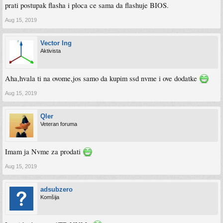
prati postupak flasha i ploca ce sama da flashuje BIOS.
Aug 15, 2019
Vector Ing
Aktivista
Aha,hvala ti na ovome,jos samo da kupim ssd nvme i ove dodatke
Aug 15, 2019
Qler
Veteran foruma
Imam ja Nvme za prodati
Aug 15, 2019
adsubzero
Komšija