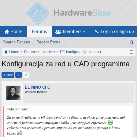
Home
Forums
Members
Log in or Sign up
Search Forums
Recent Posts
Home
Forums
Hardver
PC konfiguracije, notebook računari, servis
Konfiguracija za rad u CAD programima
< Prev
1
2
EL NINO CFC
Veteran foruma
mobsterc said:
↑
Za to sto ti radis, ja ne bih isao ispod nvme diska, a ta ploca ga ne podrzava, dok
ces cpu definitivno morati mijenjati ukoliko zelis snappier experience
Pokusao sam te navesti u pravom smjeru, ali eto nisi imao povjerenja u bracu
kineze