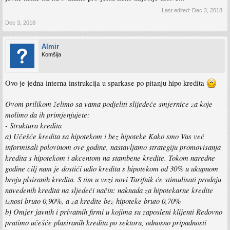
Last edited:
Dec 3, 2018
Dec 3, 2018
Almir
Komšija
Ovo je jedna interna instrukcija u sparkase po pitanju hipo kredita
Ovom prilikom želimo sa vama podjeliti slijedeće smjernice za koje
molimo da ih primjenjujete:
- Struktura kredita
a) Učešće kredita sa hipotekom i bez hipoteke Kako smo Vas već
informisali polovinom ove godine, nastavljamo strategiju promovisanja
kredita s hipotekom i akcentom na stambene kredite. Tokom naredne
godine cilj nam je dostići udio kredita s hipotekom od 30% u ukupnom
broju plsiranih kredita. S tim u vezi novi Tarifnik će stimulisati prodaju
navedenih kredita na sljedeći način: naknada za hipotekarne kredite
iznosi bruto 0,90%, a za kredite bez hipoteke bruto 0,70%
b) Omjer javnih i privatnih firmi u kojima su zaposleni klijenti Redovno
pratimo učešće plasiranih kredita po sektoru, odnosno pripadnosti