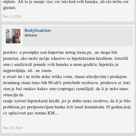
otplate. Ali to je manje vise sve isto kod svih banaka, ali eto treba sve
gledati.
Dec 3, 2018
BodySnatcher
Aktivista
pozdrav. u postupku sam kupovine novog stana,pa...ne mogu biti
pametan, ako može nečije iskustvo sa hipotekarnim kreditom. istražili
smo i analizirali ponude svih banaka u mom gradiću, hipoteka je
najpovoljnija, ali.. ne znam.
u stvari mi i ne treba neka velika svota, imam uštedjevinu i prodajom
trenutnog stana imao bih 80-ak% potrebnih sredstava. prodavcu se žuri,
stan je baš onakav kakav smo (supruga) zamišljali. da li je neko imao
situaciju da
ranije zatvori hipotekarni kredit, jer je dobio neka sredstva, da li je bilo
problema,jer pretpostavljam banka želi imati komintenta 10 godina,koji
će uplaćivati par stotina KM...
Mar 29, 2019