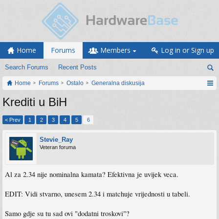
Home
Forums
Members
Log in or Sign up
Search Forums
Recent Posts
Home
Forums
Ostalo
Generalna diskusija
Krediti u BiH
< Prev
1
2
3
4
5
6
Stevie_Ray
Veteran foruma
Al za 2.34 nije nominalna kamata? Efektivna je uvijek veca.
EDIT: Vidi stvarno, unesem 2.34 i matchuje vrijednosti u tabeli.
Samo gdje su tu sad ovi "dodatni troskovi"?