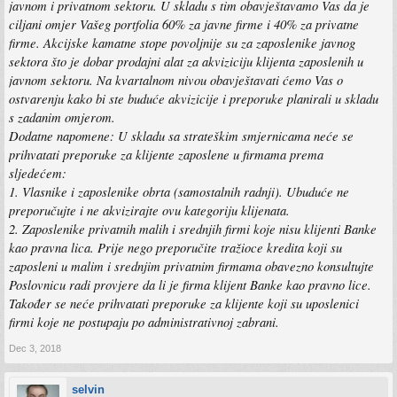
javnom i privatnom sektoru. U skladu s tim obavještavamo Vas da je
ciljani omjer Vašeg portfolia 60% za javne firme i 40% za privatne
firme. Akcijske kamatne stope povoljnije su za zaposlenike javnog
sektora što je dobar prodajni alat za akviziciju klijenta zaposlenih u
javnom sektoru. Na kvartalnom nivou obavještavati ćemo Vas o
ostvarenju kako bi ste buduće akvizicije i preporuke planirali u skladu
s zadanim omjerom.
Dodatne napomene: U skladu sa strateškim smjernicama neće se
prihvatati preporuke za klijente zaposlene u firmama prema
sljedećem:
1. Vlasnike i zaposlenike obrta (samostalnih radnji). Ubuduće ne
preporučujte i ne akvizirajte ovu kategoriju klijenata.
2. Zaposlenike privatnih malih i srednjih firmi koje nisu klijenti Banke
kao pravna lica. Prije nego preporučite tražioce kredita koji su
zaposleni u malim i srednjim privatnim firmama obavezno konsultujte
Poslovnicu radi provjere da li je firma klijent Banke kao pravno lice.
Također se neće prihvatati preporuke za klijente koji su uposlenici
firmi koje ne postupaju po administrativnoj zabrani.
Dec 3, 2018
selvin