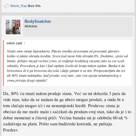
Stevie_Ray
likes this.
BodySnatcher
Aktivista
selvin said:
↑
Vratio sam ranije hipotekarni. Placas onoliko procenata od preostale glavnice
koliko si platio obradu kredita. Sreca kod mene bila obrada 0%. Dodatno, zavisi od
banke, dobijes nazad recimo iznos za vodjenje kreditnog racuna (ako su sve uzeli
odmah). Procedura je kao i kad otplatis kredit do kraja nakon isplate. Banka ti da
brisovnicu ili ti ga brisovnu dozvolu i dalje ganjas ti sa tim. Pretpostavljam da ces
tih 80% imati naknadno, kad prodas svoj stan, zato ova opcija nenamjenskog o
cemu pricaju drugi otpada?
Da, 80% ću imati nakon prodaje stana. Već su mi dolazila 3 para da
vide stan, tako da se nadam da ga ubrzo mogao prodati, a onda bi u
tom slučaju mogao ići i na nenamjenski kredit. Prodavac stana je
obećao da me može malo i sačekati da prodam svoj stan, tako da je i to
dobar momenat u čitavoj priči. Većina banaka mi je odobrila 60-ak %
zaduženja na platu. Pošto sam budžetski korisnik, ne puštaju .
Pozdrav.