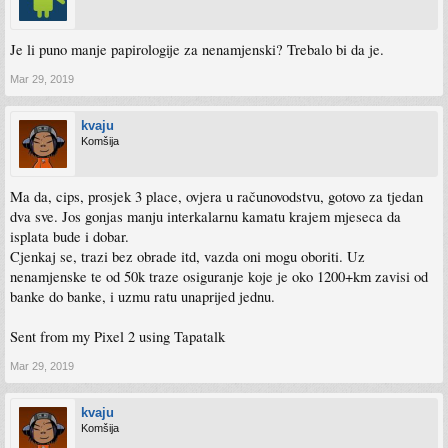
Je li puno manje papirologije za nenamjenski? Trebalo bi da je.
Mar 29, 2019
kvaju
Komšija
Ma da, cips, prosjek 3 place, ovjera u računovodstvu, gotovo za tjedan
dva sve. Jos gonjas manju interkalarnu kamatu krajem mjeseca da
isplata bude i dobar.
Cjenkaj se, trazi bez obrade itd, vazda oni mogu oboriti. Uz
nenamjenske te od 50k traze osiguranje koje je oko 1200+km zavisi od
banke do banke, i uzmu ratu unaprijed jednu.
Sent from my Pixel 2 using Tapatalk
Mar 29, 2019
kvaju
Komšija