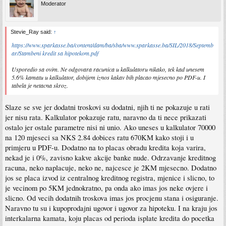
Moderator
Stevie_Ray said:
↑
https://www.sparkasse.ba/content/dam/ba/sba/www.sparkasse.ba/SIL/2018/Septemb
ar/Stambeni kredit sa hipotekom.pdf
Usporedio sa ovim. Ne odgovara racunica u kalkulatoru nikako, tek kad unesem
5.6% kamatu u kalkulator, dobijem iznos kakav bih placao mjesecno po PDF-u. I
tabela je netacna skroz.
Slaze se sve jer dodatni troskovi su dodatni, njih ti ne pokazuje u rati
jer nisu rata. Kalkulator pokazuje ratu, naravno da ti nece prikazati
ostalo jer ostale parametre nisi ni unio. Ako uneses u kalkulator 70000
na 120 mjeseci sa NKS 2.84 dobices ratu 670KM kako stoji i u
primjeru u PDF-u. Dodatno na to placas obradu kredita koja varira,
nekad je i 0%, zavisno kakve akcije banke nude. Odrzavanje kreditnog
racuna, neko naplacuje, neko ne, najcesce je 2KM mjesecno. Dodatno
jos se placa izvod iz centralnog kreditnog registra, mjenice i slicno, to
je vecinom po 5KM jednokratno, pa onda ako imas jos neke ovjere i
slicno. Od vecih dodatnih troskova imas jos procjenu stana i osiguranje.
Naravno tu su i kupoprodajni ugovor i ugovor za hipoteku. I na kraju jos
interkalarna kamata, koju placas od perioda isplate kredita do pocetka