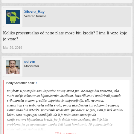
Stevie_Ray
Veteran foruma
Koliko procentualno od netto plate moze biti kredit? I ima li veze koje
je vrste?
Mar 29, 2019
selvin
Moderator
BodySnatcher said:
↑
pozdrav. u postupku sam kupovine novog stana,pa...ne mogu biti pametan, ako
može nečije iskustvo sa hipotekarnim kreditom. istražili smo i analizirali ponude
svih banaka u mom gradiću, hipoteka je najpovoljnija, ali.. ne znam.
u stvari mi i ne treba neka velika svota, imam uštedjevinu i prodajom trenutnog
stana imao bih 80-ak% potrebnih sredstava. prodavcu se žuri, stan je baš onakav
kakav smo (supruga) zamišljali. da li je neko imao situaciju da
ranije zatvori hipotekarni kredit, jer je dobio neka sredstva, da li je bilo
problema,jer pretpostavljam banka želi imati komintenta 10 godina,koji će
uplaćivati par stotina KM...
Click to expand...