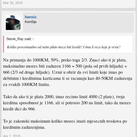
Mar 30, 2019
heroic
Komšija
Stevie_Ray said:
↑
Koliko procentualno od netto plate moze biti kredit? I ima li veze koje je vrste?
Na primanja do 1000KM, 50%, preko toga 2/3. Znaci ako ti je plata,
maksimalno mozes biti zaduzen 1166 = 500 (pola od prvih hiljadu) +
666 (2/3 od druge hiljade). Uzmi u obzir da svi limiti koje imas po
debitnim i kreditnima karticama ti se racunaju kao 40-50KM zaduzenja
za svakih 1000KM limita.
Tako da ako ti je plata 2000, imas recimo limit 4000 (2 plate), tvoja
kreditna sposobnost je 1166, ali si potrosio 200 na limit, tako da mozes
kredit dici do 966.
To je zakonski maksimum koliko mozes imati mjesecnih troskova po
kreditnim zaduzenjima.
Apr 1, 2019