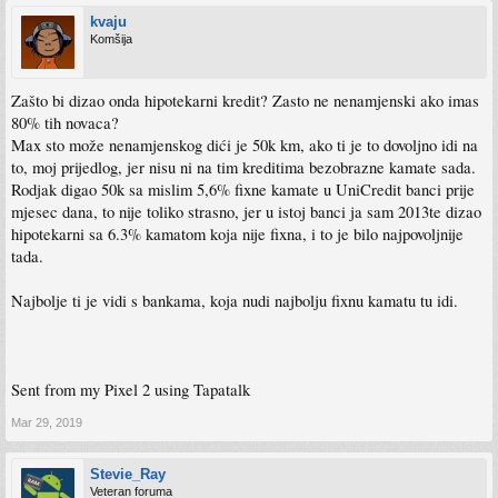
kvaju
Komšija
Zašto bi dizao onda hipotekarni kredit? Zasto ne nenamjenski ako imas
80% tih novaca?
Max sto može nenamjenskog dići je 50k km, ako ti je to dovoljno idi na
to, moj prijedlog, jer nisu ni na tim kreditima bezobrazne kamate sada.
Rodjak digao 50k sa mislim 5,6% fixne kamate u UniCredit banci prije
mjesec dana, to nije toliko strasno, jer u istoj banci ja sam 2013te dizao
hipotekarni sa 6.3% kamatom koja nije fixna, i to je bilo najpovoljnije
tada.
Najbolje ti je vidi s bankama, koja nudi najbolju fixnu kamatu tu idi.
Sent from my Pixel 2 using Tapatalk
Mar 29, 2019
Stevie_Ray
Veteran foruma