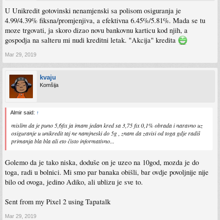
U Unikredit gotovinski nenamjenski sa polisom osiguranja je
4.99/4.39% fiksna/promjenjiva, a efektivna 6.45%/5.81%. Mada se tu
moze trgovati, ja skoro dizao novu bankovnu karticu kod njih, a
gospodja na salteru mi nudi kreditni letak. "Akcija" kredita
Mar 29, 2019
kvaju
Komšija
Almir said:
↑
mislim da je puno 5,6fix ja imam jedan kred sa 3,75 fix 0,1% obrada i naravno uz
osiguranje u unikredit taj ne namjneski do 5g , znam da zavisi od toga gdje radiš
primanja bla bla ali eto čisto informativno...
Golemo da je tako niska, doduše on je uzeo na 10god, mozda je do
toga, radi u bolnici. Mi smo par banaka obišli, bar ovdje povoljnije nije
bilo od ovoga, jedino Adiko, ali ublizu je sve to.
Sent from my Pixel 2 using Tapatalk
Mar 29, 2019