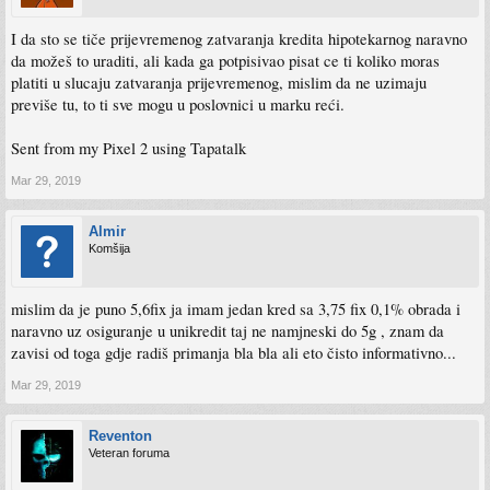
I da sto se tiče prijevremenog zatvaranja kredita hipotekarnog naravno
da možeš to uraditi, ali kada ga potpisivao pisat ce ti koliko moras
platiti u slucaju zatvaranja prijevremenog, mislim da ne uzimaju
previše tu, to ti sve mogu u poslovnici u marku reći.
Sent from my Pixel 2 using Tapatalk
Mar 29, 2019
Almir
Komšija
mislim da je puno 5,6fix ja imam jedan kred sa 3,75 fix 0,1% obrada i
naravno uz osiguranje u unikredit taj ne namjneski do 5g , znam da
zavisi od toga gdje radiš primanja bla bla ali eto čisto informativno...
Mar 29, 2019
Reventon
Veteran foruma