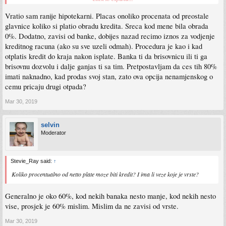
Vratio sam ranije hipotekarni. Placas onoliko procenata od preostale
glavnice koliko si platio obradu kredita. Sreca kod mene bila obrada
0%. Dodatno, zavisi od banke, dobijes nazad recimo iznos za vodjenje
kreditnog racuna (ako su sve uzeli odmah). Procedura je kao i kad
otplatis kredit do kraja nakon isplate. Banka ti da brisovnicu ili ti ga
brisovnu dozvolu i dalje ganjas ti sa tim. Pretpostavljam da ces tih 80%
imati naknadno, kad prodas svoj stan, zato ova opcija nenamjenskog o
cemu pricaju drugi otpada?
Mar 30, 2019
selvin
Moderator
Stevie_Ray said:
↑
Koliko procentualno od netto plate moze biti kredit? I ima li veze koje je vrste?
Generalno je oko 60%, kod nekih banaka nesto manje, kod nekih nesto
vise, prosjek je 60% mislim. Mislim da ne zavisi od vrste.
Mar 30, 2019