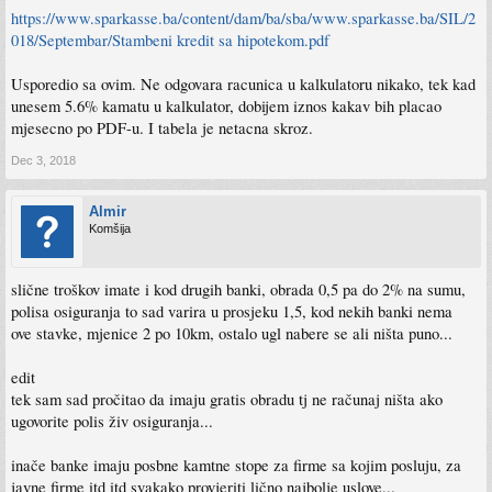
https://www.sparkasse.ba/content/dam/ba/sba/www.sparkasse.ba/SIL/2
018/Septembar/Stambeni kredit sa hipotekom.pdf
Usporedio sa ovim. Ne odgovara racunica u kalkulatoru nikako, tek kad
unesem 5.6% kamatu u kalkulator, dobijem iznos kakav bih placao
mjesecno po PDF-u. I tabela je netacna skroz.
Dec 3, 2018
Almir
Komšija
slične troškov imate i kod drugih banki, obrada 0,5 pa do 2% na sumu,
polisa osiguranja to sad varira u prosjeku 1,5, kod nekih banki nema
ove stavke, mjenice 2 po 10km, ostalo ugl nabere se ali ništa puno...
edit
tek sam sad pročitao da imaju gratis obradu tj ne računaj ništa ako
ugovorite polis živ osiguranja...
inače banke imaju posbne kamtne stope za firme sa kojim posluju, za
javne firme itd itd svakako provjeriti lično najbolje uslove...