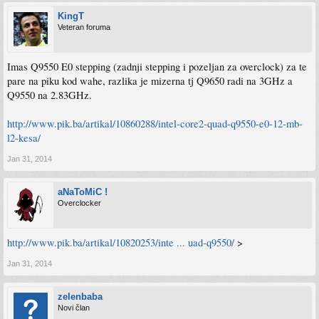
KingT
Veteran foruma
Imas Q9550 E0 stepping (zadnji stepping i pozeljan za overclock) za te
pare na piku kod wahe, razlika je mizerna tj Q9650 radi na 3GHz a
Q9550 na 2.83GHz.
http://www.pik.ba/artikal/10860288/intel-core2-quad-q9550-e0-12-mb-
l2-kesa/
Jan 31, 2014
aNaToMiC !
Overclocker
http://www.pik.ba/artikal/10820253/inte ... uad-q9550/
>
Jan 31, 2014
zelenbaba
Novi član