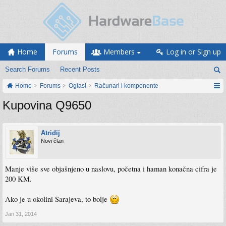
Home
Forums
Members
Log in or Sign up
Search Forums
Recent Posts
Home
Forums
Oglasi
Računari i komponente
Kupovina Q9650
Atridij
Novi član
Manje više sve objašnjeno u naslovu, početna i haman konačna cifra je
200 KM.
Ako je u okolini Sarajeva, to bolje
Jan 31, 2014