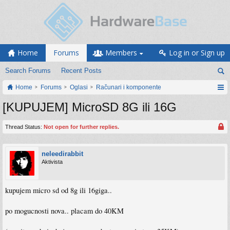
Home
Forums
Members
Log in or Sign up
Search Forums
Recent Posts
Home
Forums
Oglasi
Računari i komponente
[KUPUJEM] MicroSD 8G ili 16G
Thread Status:
Not open for further replies.
neleedirabbit
Aktivista
kupujem micro sd od 8g ili 16giga..
po mogucnosti nova.. placam do 40KM