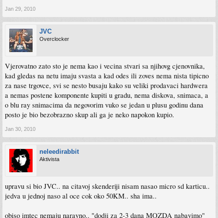
Jan 29, 2010
JVC
Overclocker
Vjerovatno zato sto je nema kao i vecina stvari sa njihovg cjenovnika,
kad gledas na netu imaju svasta a kad odes ili zoves nema nista tipicno
za nase trgovce, svi se nesto busaju kako su veliki prodavaci hardwera
a nemas postene komponente kupiti u gradu, nema diskova, snimaca, a
o blu ray snimacima da negovorim vuko se jedan u plusu godinu dana
posto je bio bezobrazno skup ali ga je neko napokon kupio.
Jan 30, 2010
neleedirabbit
Aktivista
upravu si bio JVC.. na citavoj skenderiji nisam nasao micro sd karticu..
jedva u jednoj naso al oce cok oko 50KM.. sha ima..
obiso imtec nemaju naravno.. "dodji za 2-3 dana MOZDA nabavimo"