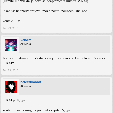
(uzmite u obzir da je nova sa adapterom u imtecu 35KM)
lokacija: hadzici/sarajevo, moze posta, pouzece, sha god..
kontakt: PM
Jan 29, 2010
Venom
Aktivista
Izvini sto pitam ali... Zasto onda jednostavno ne kupis tu u imtecu za
35KM?
Jan 29, 2010
neleedirabbit
Aktivista
35KM je 8giga..
kontam mozda mogu a jos malo kupiti 16giga..