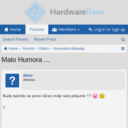
Home
Forums
Members
Log in or Sign up
Search Forums
Recent Posts
Home
Forums
Ostalo
Generalna diskusija
Malo Humora ...
abasi
Aktivista
Kada naletite na nesto slično ovdje nam pokazite !!!
1.