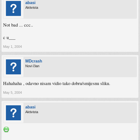
abasi
Aktivista
Not bad ... ccc..
c u___
May 1, 2004
MDcrash
Novi član
Hahahaha , odavno nisam vidio tako dobru/smijesnu sliku.
May 5, 2004
abasi
Aktivista