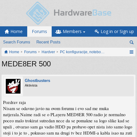
Home
Forums
Members
Log in or Sign up
Search Forums
Recent Posts
Home
Forums
Hardver
PC konfiguracije, notebook računari, servis
MEDE8ER 500
Ghostbusters
Aktivista
Pozdrav raja
Nisam se odavno javio na ovom forumu i evo sad me muka
natjerala.Naime radi se o PLayeru MED8ER 500 radio je normalno
poceo malo trokirat sutredan nece da se pomakne sa logo slike kad se
upali , otvarao sam ga vadio HDD pa probavo opet nista isto samo logo
stoji i to je to , pokusao sam na drugi tv bez HDMI-a kabla isao na zuti