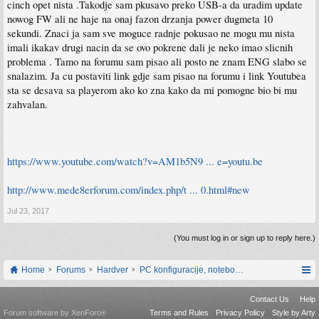
cinch opet nista .Takodje sam pkusavo preko USB-a da uradim update
nowog FW ali ne haje na onaj fazon drzanja power dugmeta 10
sekundi. Znaci ja sam sve moguce radnje pokusao ne mogu mu nista
imali ikakav drugi nacin da se ovo pokrene dali je neko imao slicnih
problema . Tamo na forumu sam pisao ali posto ne znam ENG slabo se
snalazim. Ja cu postaviti link gdje sam pisao na forumu i link Youtubea
sta se desava sa playerom ako ko zna kako da mi pomogne bio bi mu
zahvalan.
https://www.youtube.com/watch?v=AM1b5N9 ... e=youtu.be
http://www.mede8erforum.com/index.php/t ... 0.html#new
Jul 23, 2017
(You must log in or sign up to reply here.)
Home
Forums
Hardver
PC konfiguracije, notebook računari, servis
Contact Us
Help
Forum software by XenForo
Terms and Rules
Privacy Policy
Style by Arty
®