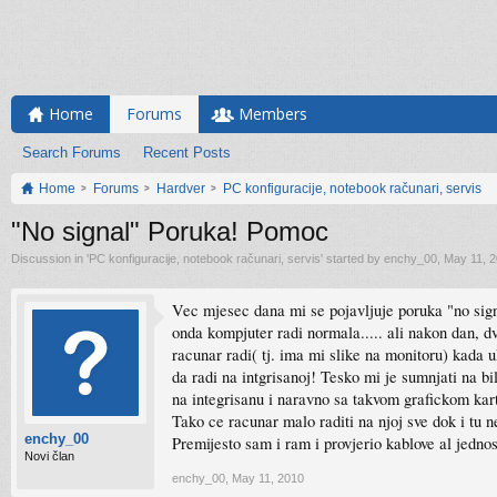
Home
Forums
Members
Search Forums
Recent Posts
Home
Forums
Hardver
PC konfiguracije, notebook računari, servis
"No signal" Poruka! Pomoc
Discussion in '
PC konfiguracije, notebook računari, servis
' started by
enchy_00
,
May 11, 
Vec mjesec dana mi se pojavljuje poruka "no signa
onda kompjuter radi normala..... ali nakon dan, d
racunar radi( tj. ima mi slike na monitoru) kada 
da radi na intgrisanoj! Tesko mi je sumnjati na b
na integrisanu i naravno sa takvom grafickom kar
Tako ce racunar malo raditi na njoj sve dok i tu ne
enchy_00
Premijesto sam i ram i provjerio kablove al jedn
Novi član
enchy_00
,
May 11, 2010