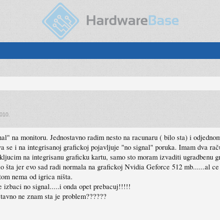
2010
.
l" na monitoru. Jednostavno radim nesto na racunaru ( bilo sta) i odjednom 
va se i na integrisanoj grafickoj pojavljuje "no signal" poruka. Imam dva r
ukljucim na integrisanu graficku kartu, samo sto moram izvaditi ugradbenu g
ilo šta jer evo sad radi normala na grafickoj Nvidia Geforce 512 mb......al
tom nema od igrica ništa.
 izbaci no signal.....i onda opet prebacuj!!!!!
ostavno ne znam sta je problem??????