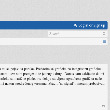
Log in or Sign up
mi se pojavi ta poruka. Prebacim sa graficke na integrisanu graficku i
ačunara i sve sam premjesto iz jednog u drugi. Danas sam zakljucio da mi
raficku sa matične ploče. sve dok je stavljena ugradbena grafička neće
 ce mi nakon neodređenog vremena izbaciti"no signal" i moram prebacivati
#1