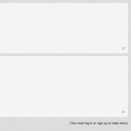
#2
#3
(You must log in or sign up to reply here.)