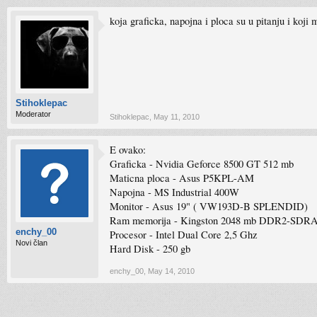
koja graficka, napojna i ploca su u pitanju i koji 
Stihoklepac
Moderator
Stihoklepac
,
May 11, 2010
E ovako:
Graficka - Nvidia Geforce 8500 GT 512 mb
Maticna ploca - Asus P5KPL-AM
Napojna - MS Industrial 400W
Monitor - Asus 19" ( VW193D-B SPLENDID)
Ram memorija - Kingston 2048 mb DDR2-SD
enchy_00
Procesor - Intel Dual Core 2,5 Ghz
Novi član
Hard Disk - 250 gb
enchy_00
,
May 14, 2010