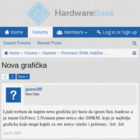
Home
Forums
Members
Log in or Sign up
Search Forums
Recent Posts
Home
Forums
Hardver
Procesori, RAM, matične ploče i grafičke karti
Nova grafička
1
2
Next >
gianni89
Novi član
Ljudi trebam da kupim novu grafičku jer hoču da igram San Andreas a
ja imam GeForce 2.Nemam puno novca oko 200KM, koja je najbolja
graficka koju mogu kupiti za ove novce (može i polovna). :lol: :lol:
Jun 8, 2005