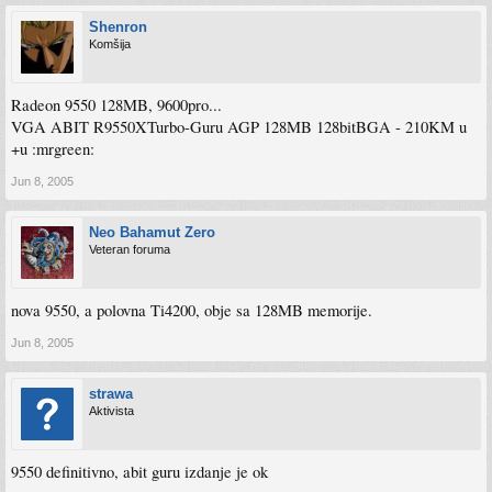
Shenron
Komšija
Radeon 9550 128MB, 9600pro...
VGA ABIT R9550XTurbo-Guru AGP 128MB 128bitBGA - 210KM u
+u :mrgreen:
Jun 8, 2005
Neo Bahamut Zero
Veteran foruma
nova 9550, a polovna Ti4200, obje sa 128MB memorije.
Jun 8, 2005
strawa
Aktivista
9550 definitivno, abit guru izdanje je ok