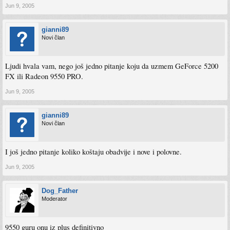
Jun 9, 2005
gianni89
Novi član
Ljudi hvala vam, nego još jedno pitanje koju da uzmem GeForce 5200
FX ili Radeon 9550 PRO.
Jun 9, 2005
gianni89
Novi član
I još jedno pitanje koliko koštaju obadvije i nove i polovne.
Jun 9, 2005
Dog_Father
Moderator
9550 guru onu iz plus definitivno