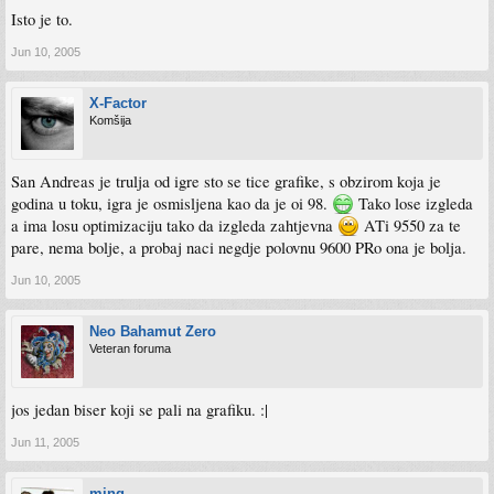
Isto je to.
Jun 10, 2005
X-Factor
Komšija
San Andreas je trulja od igre sto se tice grafike, s obzirom koja je
godina u toku, igra je osmisljena kao da je oi 98.
Tako lose izgleda
a ima losu optimizaciju tako da izgleda zahtjevna
ATi 9550 za te
pare, nema bolje, a probaj naci negdje polovnu 9600 PRo ona je bolja.
Jun 10, 2005
Neo Bahamut Zero
Veteran foruma
jos jedan biser koji se pali na grafiku. :|
Jun 11, 2005
ming