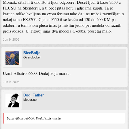
Momak, čitaš li ti ono što ti ljudi odgovore. Deset ljudi ti kaže 9550 u
PLUSU na Skenderiji, a ti opet pitaš koju i gdje ima kupiti. Ta je
kartica toliko hvaljena na ovom forumu tako da i ne trebaš razmišljati o
nekoj tamo FX5200. Cijene 9550 ti se kreću od 130 do 200 KM pa
odaberi, u tom istom plusu imaš ja mislim jedno pet modela od raznih
proizvođača. U Titovoj imaš dva modela G-cuba, prošetaj malo.
Jun 9, 2005
BiceBolje
Overclocker
Uzmi Albatron6600. Dodaj koju marku.
Jun 9, 2005
Dog_Father
Moderator
Uzmi Albatron6600. Dodaj koju marku.