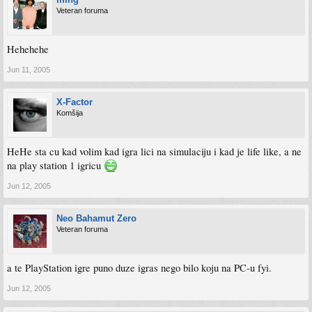
Veteran foruma
Hehehehe
Jun 11, 2005
X-Factor
Komšija
HeHe sta cu kad volim kad igra lici na simulaciju i kad je life like, a ne
na play station 1 igricu
Jun 12, 2005
Neo Bahamut Zero
Veteran foruma
a te PlayStation igre puno duze igras nego bilo koju na PC-u fyi.
Jun 12, 2005