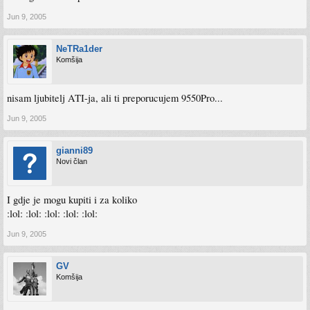
Jun 9, 2005
NeTRa1der
Komšija
nisam ljubitelj ATI-ja, ali ti preporucujem 9550Pro...
Jun 9, 2005
gianni89
Novi član
I gdje je mogu kupiti i za koliko
:lol: :lol: :lol: :lol: :lol:
Jun 9, 2005
GV
Komšija