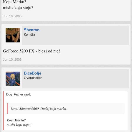
Koju Marku?
mislis koju stoju?
Jun 10, 2005
Shenron
Komšija
GeForce 5200 FX - bjezi od nje!
Jun 10, 2005
BiceBolje
Overclocker
Dog_Father said:
Uzmi Albatron6600. Dodaj koju marku.
Koju Marku?
mislis koju stoju?