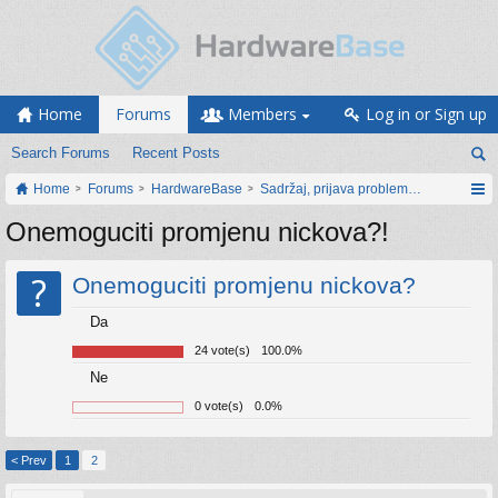
Home
Forums
Members
Log in or Sign up
Search Forums
Recent Posts
Home
Forums
HardwareBase
Sadržaj, prijava problema i prijedlozi
Onemoguciti promjenu nickova?!
?
Onemoguciti promjenu nickova?
Da
24 vote(s)
100.0%
Ne
0 vote(s)
0.0%
< Prev
1
2