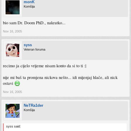
monK
Komšija
bio sam Dr. Doom PhD., nakratko...
Nov 16, 2005
syss
Veteran foruma
recimo ja cijelo vrijeme nisam konto da si to ti :|
nije mi baš ta promjena nickova nešto... idi mijenjaj hlače, ali nick
ostavi
Nov 16, 2005
NeTRa1der
Komšija
syss said: