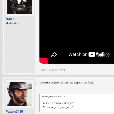
NAILS
Moderator
NAILS
,
Feb 27, 2021
Skinuo demo danas sa rajom probat.
nenji_avero said:
↑
Je li ko probao, kakva je?
Na šta najviše podsjeća?
Patton2410