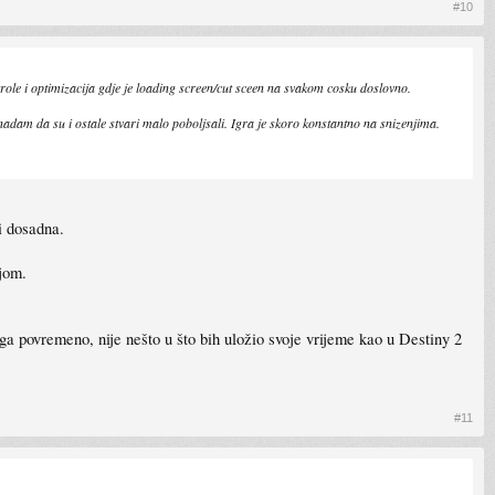
#10
trole i optimizacija gdje je loading screen/cut sceen na svakom cosku doslovno.
 nadam da su i ostale stvari malo poboljsali. Igra je skoro konstantno na snizenjima.
i dosadna.
ijom.
ga povremeno, nije nešto u što bih uložio svoje vrijeme kao u Destiny 2
#11