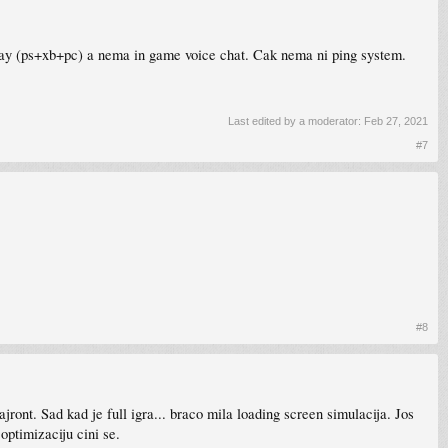
splay (ps+xb+pc) a nema in game voice chat. Cak nema ni ping system.
Last edited by a moderator:
Feb 27, 2021
#7
#8
jront. Sad kad je full igra... braco mila loading screen simulacija. Jos
optimizaciju cini se.