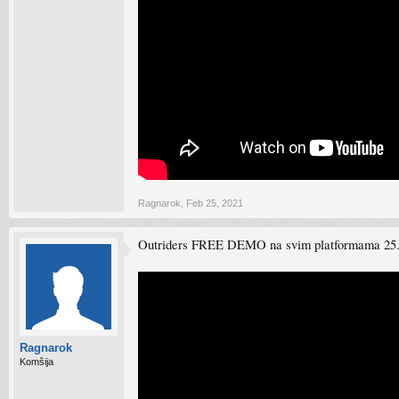
Ragnarok
,
Feb 25, 2021
Outriders FREE DEMO na svim platformama 25.
Ragnarok
Komšija