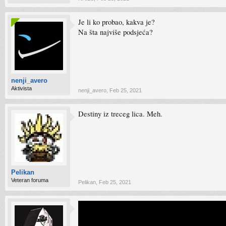
Je li ko probao, kakva je?
Na šta najviše podsjeća?
nenji_avero
Aktivista
nenji_avero
,
Feb 25, 2021
Destiny iz treceg lica. Meh.
Pelikan
Veteran foruma
Pelikan
,
Feb 25, 2021