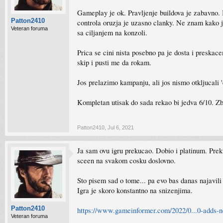
Gameplay je ok. Pravljenje buildova je zabavno. 
Patton2410
controla oruzja je uzasno clanky. Ne znam kako je
Veteran foruma
sa ciljanjem na konzoli.
Prica se cini nista posebno pa je dosta i preskace
skip i pusti me da rokam.
Jos prelazimo kampanju, ali jos nismo otkljucali 
Kompletan utisak do sada rekao bi jedva 6/10. Zb
Patton2410
,
Jul 6, 2021
Ja sam ovu igru prekucao. Dobio i platinum. Prekuc
sceen na svakom cosku doslovno.
Sto pisem sad o tome... pa evo bas danas najavili 
Igra je skoro konstantno na snizenjima.
Patton2410
https://www.gameinformer.com/2022/0...0-adds-
Veteran foruma