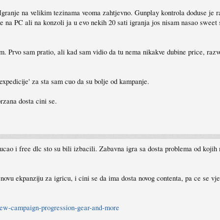
Igranje na velikim tezinama veoma zahtjevno. Gunplay kontrola doduse je ra
 na PC ali na konzoli ja u evo nekih 20 sati igranja jos nisam nasao sweet 
m. Prvo sam pratio, ali kad sam vidio da tu nema nikakve dubine price, razvoj
'expedicije' za sta sam cuo da su bolje od kampanje.
rzana dosta cini se.
ao i free dlc sto su bili izbacili. Zabavna igra sa dosta problema od kojih n
novu ekpanziju za igricu, i cini se da ima dosta novog contenta, pa ce se vje
new-campaign-progression-gear-and-more