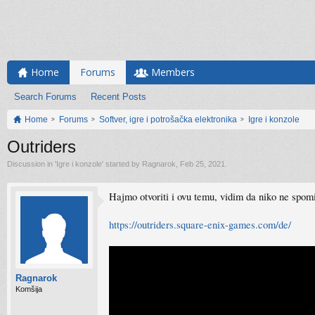
Home
Forums
Members
Search Forums
Recent Posts
Home
Forums
Softver, igre i potrošačka elektronika
Igre i konzole
Outriders
Discussion in '
Igre i konzole
' started by
Ragnarok
,
Feb 25, 2021
.
Hajmo otvoriti i ovu temu, vidim da niko ne spom
https://outriders.square-enix-games.com/de/
Ragnarok
Komšija