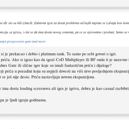
 dlc sto su bili izbacili. Zabavna igra sa dosta problema od kojih najviae se izdvaja lose kon
nziju za igricu, i cini se da ima dosta novog contenta, pa ce se vjerovatno i probati. Samo se
aign-progression-gear-and-more
 si je prekucao i dobio i platinum rank. To samo po sebi govori o igri.
i priču. Ako si igrao kao da igraš CoD Multiplayer ili BF onda ti je naravno 
s Gate ili slične igre koje su imali fantastičnu priču i dijaloge?
oji priča u pozadini koju su uspjeli dovesti na viši nivo posljednjom ekspanz
let se još nije desio. Priču nastavljaju novom ekspanzijom.
ima dosta loading screenova ali igra je igriva, dobra je kao casual razbibri
 pa je ljudi igraju godinama.