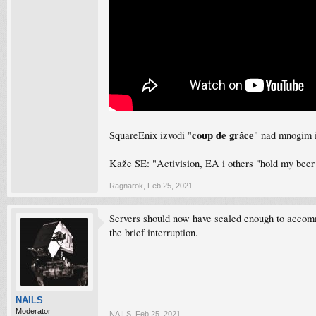
coup de grâce
SquareEnix izvodi "
" nad mnogim 
Kaže SE: "Activision, EA i others "hold my beer ...
Ragnarok
,
Feb 25, 2021
Servers should now have scaled enough to accommo
the brief interruption.
NAILS
Moderator
NAILS
,
Feb 25, 2021