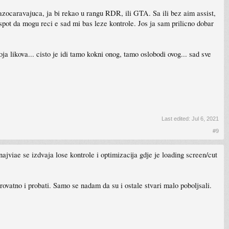
zocaravajuca, ja bi rekao u rangu RDR, ili GTA. Sa ili bez aim assist,
spot da mogu reci e sad mi bas leze kontrole. Jos ja sam prilicno dobar
a likova... cisto je idi tamo kokni onog, tamo oslobodi ovog... sad sve
Last edited:
Jul 6, 2021
#9
ajviae se izdvaja lose kontrole i optimizacija gdje je loading screen/cut
rovatno i probati. Samo se nadam da su i ostale stvari malo poboljsali.