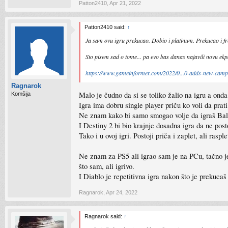
Patton2410
,
Apr 21, 2022
Patton2410 said:
↑
Ja sam ovu igru prekucao. Dobio i platinum. Prekucao i free
Sto pisem sad o tome... pa evo bas danas najavili novu ekpa
https://www.gameinformer.com/2022/0...0-adds-new-camp
Ragnarok
Malo je čudno da si se toliko žalio na igru a onda
Komšija
Igra ima dobru single player priču ko voli da prat
Ne znam kako bi samo smogao volje da igraš Baldur
I Destiny 2 bi bio krajnje dosadna igra da ne post
Tako i u ovoj igri. Postoji priča i zaplet, ali rasp
Ne znam za PS5 ali igrao sam je na PCu, tačno je 
što sam, ali igrivo.
I Diablo je repetitivna igra nakon što je prekucaš
Ragnarok
,
Apr 24, 2022
Ragnarok said:
↑