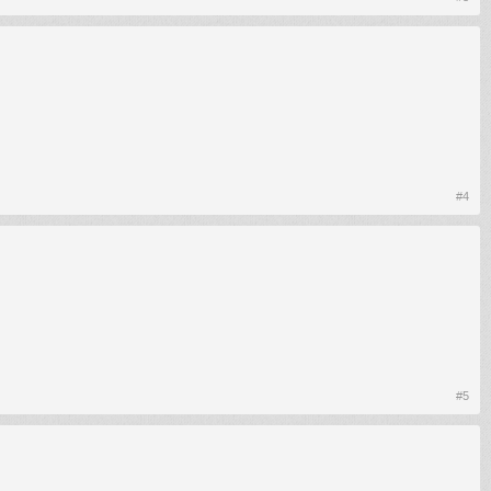
#4
#5