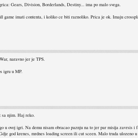
grica: Gears, Division, Borderlands, Destiny... ima po malo svega.
ll game imati contenta, i koliko ce biti raznoliko. Prica je ok. Imaju cros
 War, naravno jer je TPS.
s igru u MP.
 sa njim. Haj reko.
o u ovoj igri. Na demu nisam obracao paznju na to jer par misija zavrsis i fa
 Gdje god krenes, mrdnes loading screen ili cut sceen. Malo truda ulozeno u 