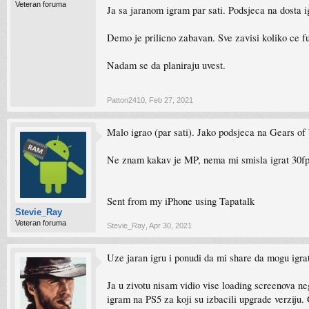
Veteran foruma
Ja sa jaranom igram par sati. Podsjeca na dosta i
Demo je prilicno zabavan. Sve zavisi koliko ce fu
Nadam se da planiraju uvest.
Patton2410
,
Feb 27, 2021
Malo igrao (par sati). Jako podsjeca na Gears of
Ne znam kakav je MP, nema mi smisla igrat 30fp
Sent from my iPhone using Tapatalk
Stevie_Ray
Veteran foruma
Stevie_Ray
,
Apr 30, 2021
Uze jaran igru i ponudi da mi share da mogu igrat
Ja u zivotu nisam vidio vise loading screenova neg
igram na PS5 za koji su izbacili upgrade verziju.