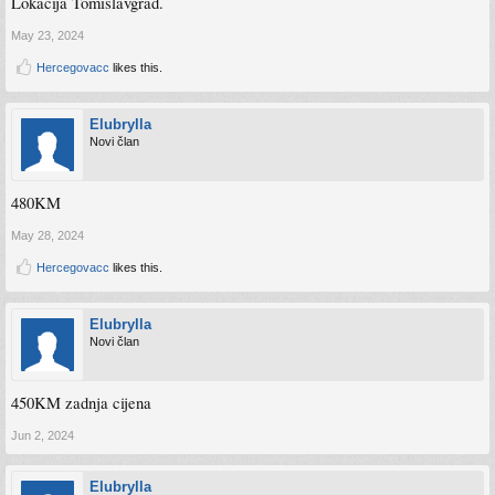
Lokacija Tomislavgrad.
May 23, 2024
Hercegovacc
likes this.
Elubrylla
Novi član
480KM
May 28, 2024
Hercegovacc
likes this.
Elubrylla
Novi član
450KM zadnja cijena
Jun 2, 2024
Elubrylla