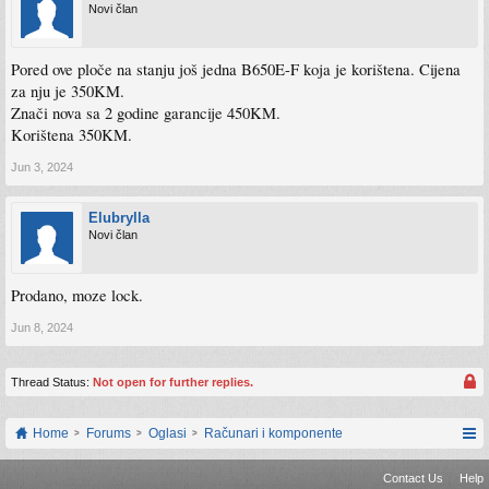
Novi član
Pored ove ploče na stanju još jedna B650E-F koja je korištena. Cijena
za nju je 350KM.
Znači nova sa 2 godine garancije 450KM.
Korištena 350KM.
Jun 3, 2024
Elubrylla
Novi član
Prodano, moze lock.
Jun 8, 2024
Thread Status:
Not open for further replies.
Home
Forums
Oglasi
Računari i komponente
Contact Us
Help