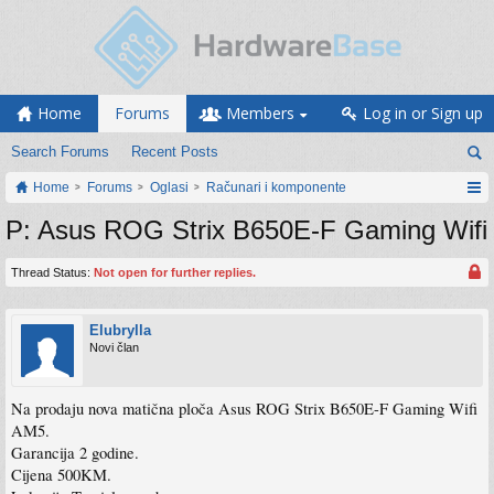
Home
Forums
Members
Log in or Sign up
Search Forums
Recent Posts
Home
Forums
Oglasi
Računari i komponente
P: Asus ROG Strix B650E-F Gaming Wifi
Thread Status:
Not open for further replies.
Elubrylla
Novi član
Na prodaju nova matična ploča Asus ROG Strix B650E-F Gaming Wifi
AM5.
Garancija 2 godine.
Cijena 500KM.