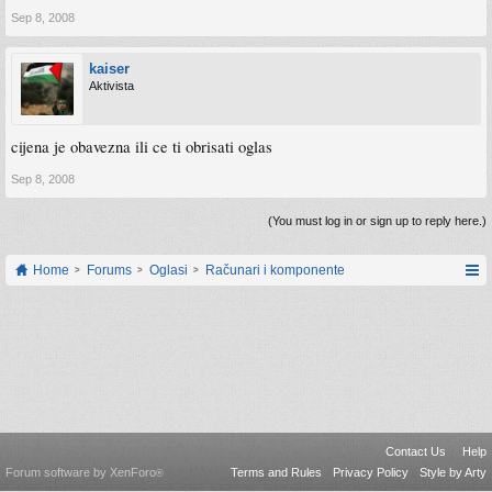
Sep 8, 2008
kaiser
Aktivista
cijena je obavezna ili ce ti obrisati oglas
Sep 8, 2008
(You must log in or sign up to reply here.)
Home
Forums
Oglasi
Računari i komponente
Contact Us
Help
Forum software by XenForo
Terms and Rules
Privacy Policy
Style by Arty
®