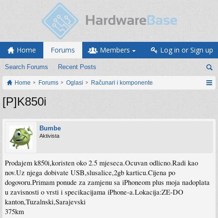
Home
Forums
Members
Log in or Sign up
Search Forums
Recent Posts
Home
Forums
Oglasi
Računari i komponente
[P]K850i
Bumbe
Aktivista
Prodajem k850i,koristen oko 2.5 mjeseca.Ocuvan odlicno.Radi kao
nov.Uz njega dobivate USB,slusalice,2gb karticu.Cijena po
dogovoru.Primam ponude za zamjenu sa iPhoneom plus moja nadoplata
u zavisnosti o vrsti i specikacijama iPhone-a.Lokacija:ZE-DO
kanton,Tuzalnski,Sarajevski
375km