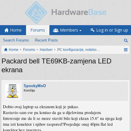
Home
Forums
Members
Log in or Sign up
Search Forums
Recent Posts
Home
Forums
Hardver
PC konfiguracije, notebook računari, servis
Packard bell TE69KB-zamjena LED
ekrana
SpookyMoO
Komšija
Dobio ovaj laptop sa ekranom koji je pukao.
Rastavio sam sve pa kontao da ga u dijelovima prodajem.
Interesuje me da li se moze staviti bilo koji ekran 15.6" na njega koji
ima isti konektor i njihov raspored?Posjeduje onaj 40pin flat led
konektor,bez invertera.