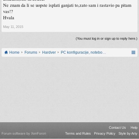
Ne znam da li se uopste isplati ganjati to,zato sam i rastavio pa pitam
vas!?
Hvala
May 11, 2015
(You must log in or sign up to reply here.)
Home
Forums
Hardver
PC konfiguracije, notebook računari, servis
Contact Us
Help
Forum software by XenForo
Terms and Rules
Privacy Policy
Style by Arty
®