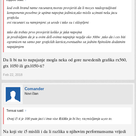
kod ovih brand name racunara,moras provjeriti da li mozes nadogradjivati
komponente,posebno je upitna napojna jedinica,ako mislis uzimati neku jacu
graficku
ovi racunari su namjenjeni za urede i tako su i sklopljeni
tako da trebas prvo provjeriti koliko je jaka napojna
ja predvidjam da je u ovim dell-ovima napajnje negdje oko 300w ,tako da i ces biti
ogranicen na samo par grafickih kartica,eventualno sa jednim 6pinskim dodatnim
napajanjem
Da li bi na to napajanje mogla neka od gore navedenih grafika rx560,
gtx 1050 ili gtx1050-ti?
Feb 22, 2018
Comander
Novi član
Tensai said:
↑
Ovaj i5 ti je 100 puta jaci i ima vise RAMa ja bi bez razmisljanja uzeo to.
Na koji ste i5 mislili i da li razlika u njihovim performansama vrijedi