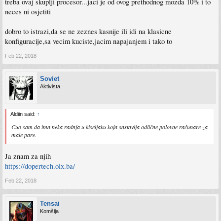
treba ovaj skuplji procesor...jaci je od ovog prethodnog mozda 10% i to
neces ni osjetiti
dobro to istrazi,da se ne zeznes kasnije ili idi na klasicne
konfiguracije,sa vecim kuciste,jacim napajanjem i tako to
Feb 22, 2018
Soviet
Aktivista
Aldiin said:
↑
Cuo sam da ima neka radnja u kiseljaku koja sastavlja odlične polovne računare za
male pare.
Ja znam za njih
https://dopertech.olx.ba/
Feb 22, 2018
Tensai
Komšija