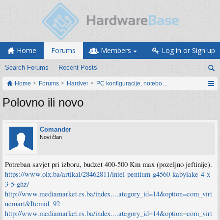
Home
Forums
Members
Log in or Sign up
Search Forums
Recent Posts
Home
Forums
Hardver
PC konfiguracije, notebook računari, servis
Polovno ili novo
Comander
Novi član
Potreban savjet pri izboru, budzet 400-500 Km max (pozeljno jeftinije).
https://www.olx.ba/artikal/28462811/intel-pentium-g4560-kabylake-4-x-
3-5-ghz/
http://www.mediamarket.rs.ba/index....ategory_id=14&option=com_virt
uemart&Itemid=92
http://www.mediamarket.rs.ba/index....ategory_id=14&option=com_virt