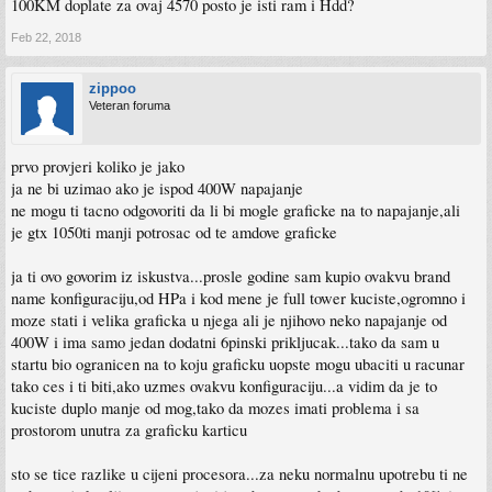
100KM doplate za ovaj 4570 posto je isti ram i Hdd?
Feb 22, 2018
zippoo
Veteran foruma
prvo provjeri koliko je jako
ja ne bi uzimao ako je ispod 400W napajanje
ne mogu ti tacno odgovoriti da li bi mogle graficke na to napajanje,ali
je gtx 1050ti manji potrosac od te amdove graficke
ja ti ovo govorim iz iskustva...prosle godine sam kupio ovakvu brand
name konfiguraciju,od HPa i kod mene je full tower kuciste,ogromno i
moze stati i velika graficka u njega ali je njihovo neko napajanje od
400W i ima samo jedan dodatni 6pinski prikljucak...tako da sam u
startu bio ogranicen na to koju graficku uopste mogu ubaciti u racunar
tako ces i ti biti,ako uzmes ovakvu konfiguraciju...a vidim da je to
kuciste duplo manje od mog,tako da mozes imati problema i sa
prostorom unutra za graficku karticu
sto se tice razlike u cijeni procesora...za neku normalnu upotrebu ti ne