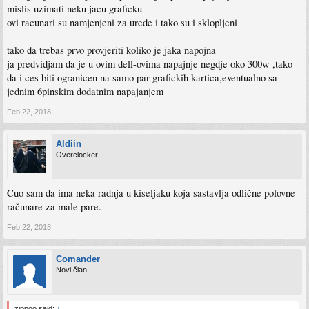
mislis uzimati neku jacu graficku
ovi racunari su namjenjeni za urede i tako su i sklopljeni
tako da trebas prvo provjeriti koliko je jaka napojna
ja predvidjam da je u ovim dell-ovima napajnje negdje oko 300w ,tako
da i ces biti ogranicen na samo par grafickih kartica,eventualno sa
jednim 6pinskim dodatnim napajanjem
Feb 22, 2018
Aldiin
Overclocker
Cuo sam da ima neka radnja u kiseljaku koja sastavlja odlične polovne
računare za male pare.
Feb 22, 2018
Comander
Novi član
zippoo said:
↑