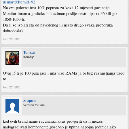
uemart&Itemid=92
Na ove polovne ima 10% popusta za kes i 12 mjeseci garancije.
Monitor imam a graficku bih uzimao poslije nesto tipa rx 560 ili gtx
1050-1050-ti.
Da li se isplati sta od navedenog ili nesto drugo(svaka preporuka
dobrodosla)'
Feb 22, 2018
Tensai
Komšija
Ovaj i5 ti je 100 puta jaci i ima vise RAMa ja bi bez razmisljanja uzeo
to.
Feb 22, 2018
zippoo
Veteran foruma
kod ovih brand name racunara,moras provjeriti da li mozes
nadogradjivati komponente,posebno je upitna napojna jedinica,ako