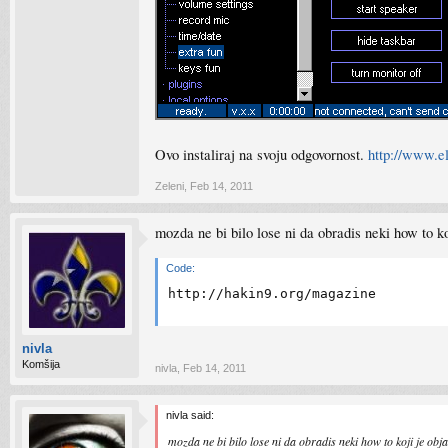
Ovo instaliraj na svoju odgovornost.
http://www.e
Zeleni
,
Feb 14, 2011
mozda ne bi bilo lose ni da obradis neki how to k
Code:
http://hakin9.org/magazine
nivla
Komšija
nivla
,
Feb 14, 2011
nivla said:
mozda ne bi bilo lose ni da obradis neki how to koji je ob