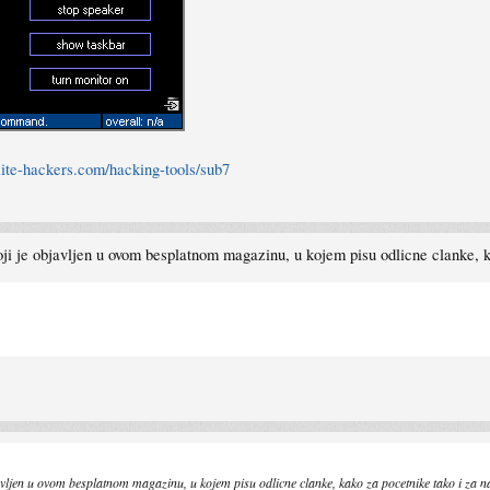
lite-hackers.com/hacking-tools/sub7
oji je objavljen u ovom besplatnom magazinu, u kojem pisu odlicne clanke, k
javljen u ovom besplatnom magazinu, u kojem pisu odlicne clanke, kako za pocetnike tako i za n