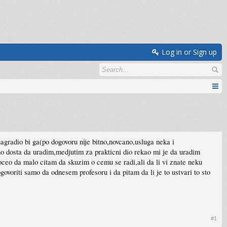
Log in or Sign up
agradio bi ga(po dogovoru nije bitno,novcano,usluga neka i
no dosta da uradim,medjutim za prakticni dio rekao mi je da uradim
ceo da malo citam da skuzim o cemu se radi,ali da li vi znate neku
voriti samo da odnesem profesoru i da pitam da li je to ustvari to sto
#1