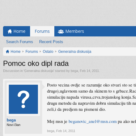
Home
Forums
Members
Search Forums
Recent Posts
Home
Forums
Ostalo
Generalna diskusija
Pomoc oko dipl rada
Discussion in '
Generalna diskusija
' started by
bega
,
Feb 14, 2011
.
Posto vecina ovdje se razumije oko stvari sto se 
drugo),uglavnom samo da skinem to s grbace.Radim
simulaciju napada virusa,crva,trojanskog konja.
drugu metodu da napravim dobru simulaciju tih nap
zeli,i da predjem na pismeni dio.
bega
Moj msn je
beganovic_anel@msn.com
pa ako nek
Novi član
bega
,
Feb 14, 2011