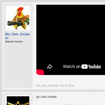
Bio_Sam_Zmijan
ac
Veteran foruma
Bio_Sam_Zmijanac
,
Feb 14, 2011
pa citaj redom: