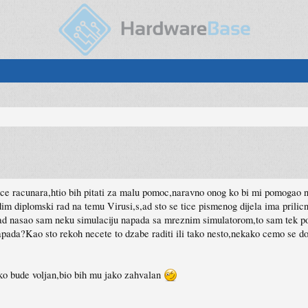
tice racunara,htio bih pitati za malu pomoc,naravno onog ko bi mi pomogao n
 diplomski rad na temu Virusi,s,ad sto se tice pismenog dijela ima prilic
Sad nasao sam neku simulaciju napada sa mreznim simulatorom,to sam tek po
ada?Kao sto rekoh necete to dzabe raditi ili tako nesto,nekako cemo se dogo
o bude voljan,bio bih mu jako zahvalan