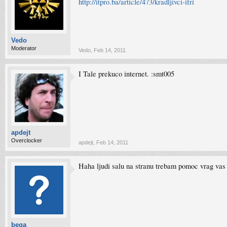
http://itpro.ba/article/473/kradljivci-ifri
Vedo
Moderator
Vedo
,
Feb 14, 2011
I Tale prekuco internet. :smt005
apdejt
Overclocker
apdejt
,
Feb 14, 2011
Haha ljudi salu na stranu trebam pomoc vrag va
bega