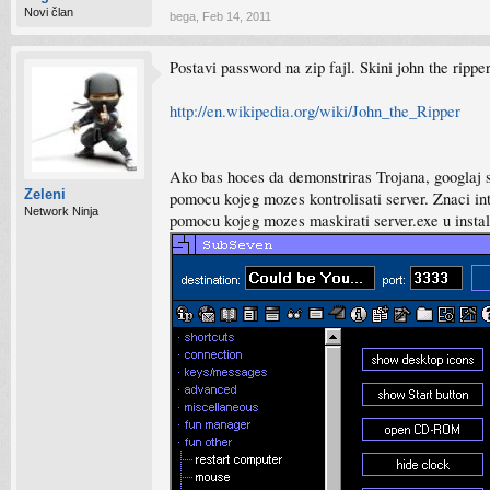
Novi član
bega
,
Feb 14, 2011
Postavi password na zip fajl. Skini john the rippe
http://en.wikipedia.org/wiki/John_the_Ripper
Ako bas hoces da demonstriras Trojana, googlaj sub
Zeleni
pomocu kojeg mozes kontrolisati server. Znaci inte
Network Ninja
pomocu kojeg mozes maskirati server.exe u instal