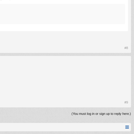
#8
#9
(You must log in or sign up to reply here.)