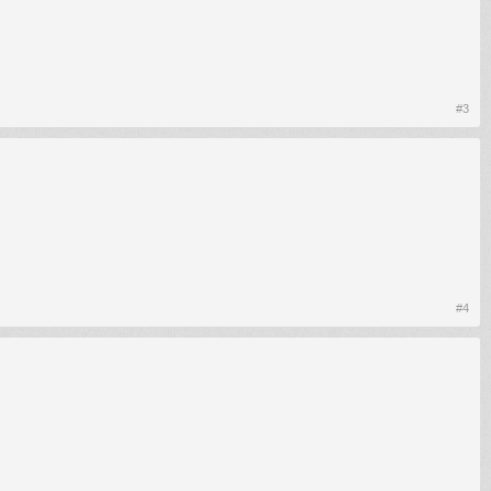
#3
#4