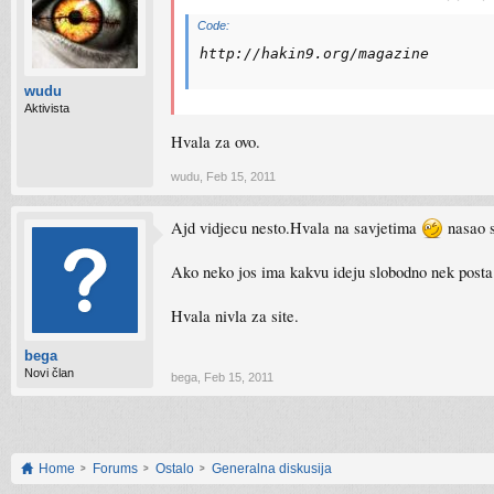
Code:
http://hakin9.org/magazine
wudu
Aktivista
Hvala za ovo.
wudu
,
Feb 15, 2011
Ajd vidjecu nesto.Hvala na savjetima
nasao s
Ako neko jos ima kakvu ideju slobodno nek post
Hvala nivla za site.
bega
Novi član
bega
,
Feb 15, 2011
Home
Forums
Ostalo
Generalna diskusija