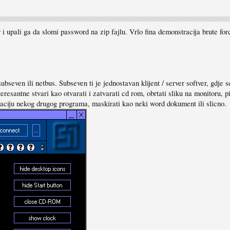
r i upali ga da slomi password na zip fajlu. Vrlo fina demonstracija brute fo
seven ili netbus. Subseven ti je jednostavan klijent / server softver, gdje s
resantne stvari kao otvarati i zatvarati cd rom, obrtati sliku na monitoru, p
aciju nekog drugog programa, maskirati kao neki word dokument ili slicno.