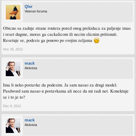
Qler
Veteran foruma
Obicno sa zadnje strane routera pored onog prekidaca za paljenje imas
i reset dugme, moras ga cackalicom ili necim slicnim pritisnuti.
Resetuje se, podesis ga ponovo po svojim zeljama
Nov 30, 2012
mack
Aktivista
Ima li neko postavke da podesim. Ja sam nasao za drugi model.
Pasdword sam nasao u postavkama ali nece da mi radi net. Konektuje
se i to je to?
Dec 9, 2012
mack
Aktivista