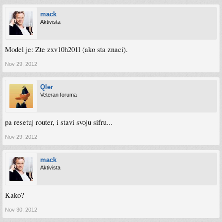
mack
Aktivista
Model je: Zte zxv10h201l (ako sta znaci).
Nov 29, 2012
Qler
Veteran foruma
pa resetuj router, i stavi svoju sifru...
Nov 29, 2012
mack
Aktivista
Kako?
Nov 30, 2012