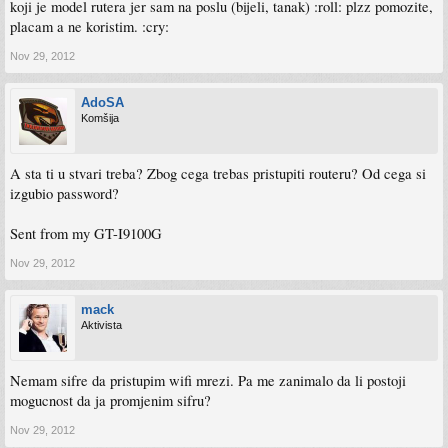
koji je model rutera jer sam na poslu (bijeli, tanak) :roll: plzz pomozite,
placam a ne koristim. :cry:
Nov 29, 2012
AdoSA
Komšija
A sta ti u stvari treba? Zbog cega trebas pristupiti routeru? Od cega si
izgubio password?
Sent from my GT-I9100G
Nov 29, 2012
mack
Aktivista
Nemam sifre da pristupim wifi mrezi. Pa me zanimalo da li postoji
mogucnost da ja promjenim sifru?
Nov 29, 2012