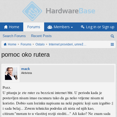
Home
Forums
Members
Log in or Sign up
Search Forums
Recent Posts
Home
Forums
Ostalo
Internet provideri, umrežavanje i web servisi
pomoc oko rutera
mack
Aktivista
Pozz.
U pitanju je zte ruter za bezzicni internet bht. U periodu kada je
postavljen nisam imao racunara tako da ga neko vrijeme nisam ni
koristio. Dobio sam lozinku napisanu na neki papiric koji sam izgubio :|
i sada belaj... Zovem tehnicku podrsku ali nista od njih kao,
citiram:"moram to u vlastitoj reziji stediti..." Ali kako? Ne znam sada