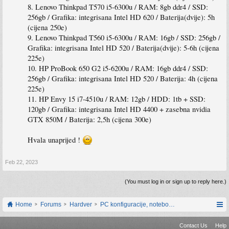
8. Lenovo Thinkpad T570 i5-6300u / RAM: 8gb ddr4 / SSD:
256gb / Grafika: integrisana Intel HD 620 / Baterija(dvije): 5h
(cijena 250e)
9. Lenovo Thinkpad T560 i5-6300u / RAM: 16gb / SSD: 256gb /
Grafika: integrisana Intel HD 520 / Baterija(dvije): 5-6h (cijena
225e)
10. HP ProBook 650 G2 i5-6200u / RAM: 16gb ddr4 / SSD:
256gb / Grafika: integrisana Intel HD 520 / Baterija: 4h (cijena
225e)
11. HP Envy 15 i7-4510u / RAM: 12gb / HDD: 1tb + SSD:
120gb / Grafika: integrisana Intel HD 4400 + zasebna nvidia
GTX 850M / Baterija: 2,5h (cijena 300e)
Hvala unaprijed !
Feb 22, 2023
(You must log in or sign up to reply here.)
Home
Forums
Hardver
PC konfiguracije, notebook računari, servis
Contact Us
Help